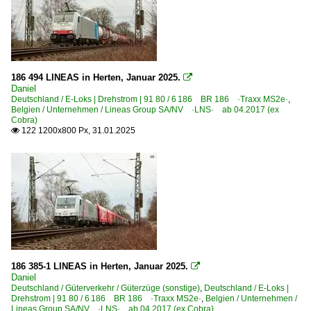
186 494 LINEAS in Herten, Januar 2025.

Daniel
Deutschland / E-Loks | Drehstrom | 91 80 / 6 186 BR 186 ·Traxx MS2e·
,
Belgien / Unternehmen / Lineas Group SA/NV ·LNS· ab 04.2017 (ex
Cobra)
122 1200x800 Px, 31.01.2025

186 385-1 LINEAS in Herten, Januar 2025.

Daniel
Deutschland / Güterverkehr / Güterzüge (sonstige)
,
Deutschland / E-Loks |
Drehstrom | 91 80 / 6 186 BR 186 ·Traxx MS2e·
,
Belgien / Unternehmen /
Lineas Group SA/NV ·LNS· ab 04.2017 (ex Cobra)