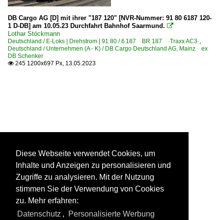
DB Cargo AG [D] mit ihrer "187 120" [NVR-Nummer: 91 80 6187 120-
1 D-DB] am 10.05.23 Durchfahrt Bahnhof Saarmund.

Lothar Stöckmann
Deutschland / E-Loks | Drehstrom | 91 80 / 6 187 BR 187 ·Traxx AC3·
,
Deutschland / Unternehmen (A - K) / DB Cargo Deutschland AG, Mainz ex
DB Schenker
245 1200x697 Px, 13.05.2023

Diese Webseite verwendet Cookies, um
Inhalte und Anzeigen zu personalisieren und
Zugriffe zu analysieren. Mit der Nutzung
stimmen Sie der Verwendung von Cookies
zu. Mehr erfahren:
Datenschutz
,
Personalisierte Werbung