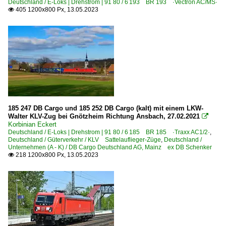
Deutschland / E-Loks | Drehstrom | 91 80 / 6 193 BR 193 ·Vectron AC/MS·
405 1200x800 Px, 13.05.2023

185 247 DB Cargo und 185 252 DB Cargo (kalt) mit einem LKW-
Walter KLV-Zug bei Gnötzheim Richtung Ansbach, 27.02.2021

Korbinian Eckert
Deutschland / E-Loks | Drehstrom | 91 80 / 6 185 BR 185 ·Traxx AC1/2·
,
Deutschland / Güterverkehr / KLV Sattelauflieger-Züge
,
Deutschland /
Unternehmen (A - K) / DB Cargo Deutschland AG, Mainz ex DB Schenker
218 1200x800 Px, 13.05.2023
