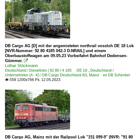
DB Cargo AG [D] mit der angemieteten northrail vossloh DE 18 Lok
[NVR-Nummer: 92 80 4185 042-3 D-NRAIL] und einem
Oberbaustoffwagen am 09.05.23 Vorbeifahrt Bahnhof Dedensen-
Gümmer.

Lothar Stöckmann
Deutschland / Dieselloks | 92 80 / 4 185 ·DE 18·
,
Deutschland /
Unternehmen (A - K) / DB Cargo Deutschland AG, Mainz ex DB Schenker
558 1200x766 Px, 12.05.2023

DB Cargo AG, Mainz mit der Railpool Lok "151 099-9" (NVR: "91 80