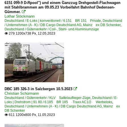
6151 099-9 D-Rpool") und einem Ganzzug Drehgestell-Flachwagen
mit Stahlbrammen am 09.05.23 Vorbeifahrt Bahnhof Dedensen-
Gümmer.

Lothar Stöckmann
Deutschland / E-Loks | konventionell / 6 151 BR 151 Private
,
Deutschland
/ Unternehmen (A - K) / DB Cargo Deutschland AG, Mainz ex DB Schenker
,
Deutschland / Güterverkehr / Coil-, Stahl- und Aluminiumzüge
279 1200x738 Px, 12.05.2023

DBC 185 326-3 in Salzbergen 10.5.2023

Christian Schürmann
Deutschland / Güterverkehr / KLV Sattelauflieger-Züge
,
Deutschland / E-
Loks | Drehstrom | 91 80 / 6 185 BR 185 ·Traxx AC1/2· Werbeloks
,
Deutschland / Unternehmen (A - K) / DB Cargo Deutschland AG, Mainz ex
DB Schenker
611 1200x800 Px, 11.05.2023
