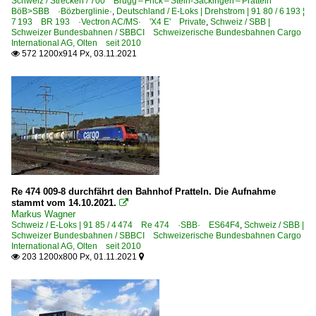
Schweiz / Strecken / 700 Brugg – Frick – Stein-Säckingen – Pratteln
BöB>SBB ·Bözberglinie·
,
Deutschland / E-Loks | Drehstrom | 91 80 / 6 193 ¦
7 193 BR 193 ·Vectron AC/MS· 'X4 E' Private
,
Schweiz / SBB |
Schweizer Bundesbahnen / SBBCI Schweizerische Bundesbahnen Cargo
International AG, Olten seit 2010
572 1200x914 Px, 03.11.2021

Re 474 009-8 durchfährt den Bahnhof Pratteln. Die Aufnahme
stammt vom 14.10.2021.

Markus Wagner
Schweiz / E-Loks | 91 85 / 4 474 Re 474 ·SBB· ES64F4
,
Schweiz / SBB |
Schweizer Bundesbahnen / SBBCI Schweizerische Bundesbahnen Cargo
International AG, Olten seit 2010
203 1200x800 Px, 01.11.2021

