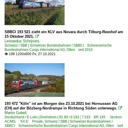
SBBCI 193 521 zieht ein KLV aus Novara durch Tilburg-Reeshof am
15 Oktober 2021.

Leonardus Schrijvers
Schweiz / SBB | Schweizer Bundesbahnen / SBBCI Schweizerische
Bundesbahnen Cargo International AG, Olten seit 2010
198 1200x800 Px, 27.10.2021

193 472 "Köln" ist am Morgen des 23.10.2021 bei Hornussen AG
(CH) auf der Bözberg-Nordrampe in Richtung Süden unterwegs.

Martin Gobeli
Deutschland / E-Loks | Drehstrom | 91 80 / 6 193 ¦ 7 193 BR 193 ·Vectron
AC/MS· 'X4 E' Private
,
Schweiz / SBB | Schweizer Bundesbahnen /
SBBCI Schweizerische Bundesbahnen Cargo International AG, Olten seit