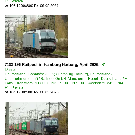
E' Private
103 1200x800 Px, 06.05.2026

7193 196 Railpool in Hamburg Harburg, April 2026.

Daniel
Deutschland / Bahnhöfe (F - K) / Hamburg-Harburg
,
Deutschland /
Unternehmen (L - Z) / Railpool GmbH, München ·Rpool·
,
Deutschland / E-
Loks | Drehstrom | 91 80 / 6 193 ¦ 7 193 BR 193 ·Vectron AC/MS· 'X4
E' Private
104 1200x800 Px, 06.05.2026
