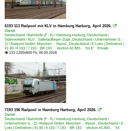
6193 113 Railpool mit KLV in Hamburg Harburg, April 2026.

Daniel
Deutschland / Bahnhöfe (F - K) / Hamburg-Harburg
,
Deutschland /
Güterverkehr / KLV Sattelauflieger-Züge
,
Deutschland / Unternehmen (L -
Z) / Railpool GmbH, München ·Rpool·
,
Deutschland / E-Loks | Drehstrom |
91 80 / 6 193 ¦ 7 193 BR 193 ·Vectron AC/MS· 'X4 E' Private
133 1200x800 Px, 06.05.2026

7193 196 Railpool in Hamburg Harburg, April 2026.

Daniel
Deutschland / Bahnhöfe (F - K) / Hamburg-Harburg
,
Deutschland /
Unternehmen (L - Z) / Railpool GmbH, München ·Rpool·
,
Deutschland / E-
Loks | Drehstrom | 91 80 / 6 193 ¦ 7 193 BR 193 ·Vectron AC/MS· 'X4