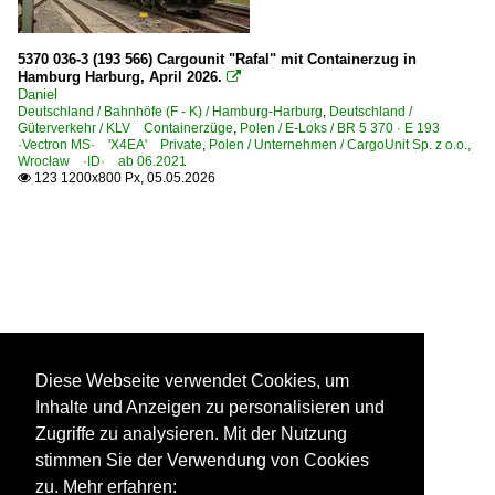
5370 036-3 (193 566) Cargounit "Rafal" mit Containerzug in
Hamburg Harburg, April 2026.

Daniel
Deutschland / Bahnhöfe (F - K) / Hamburg-Harburg
,
Deutschland /
Güterverkehr / KLV Containerzüge
,
Polen / E-Loks / BR 5 370 · E 193
·Vectron MS· 'X4EA' Private
,
Polen / Unternehmen / CargoUnit Sp. z o.o.,
Wrocław ·ID· ab 06.2021
123 1200x800 Px, 05.05.2026

Diese Webseite verwendet Cookies, um
Inhalte und Anzeigen zu personalisieren und
Zugriffe zu analysieren. Mit der Nutzung
stimmen Sie der Verwendung von Cookies
zu. Mehr erfahren: