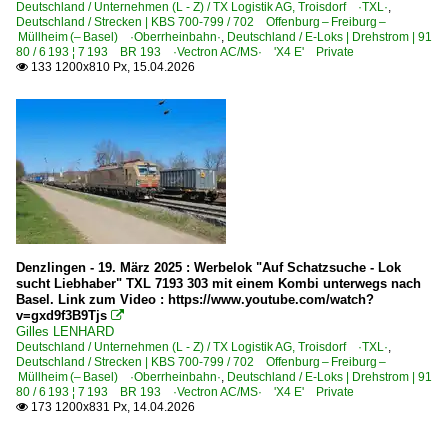
Deutschland / Unternehmen (L - Z) / TX Logistik AG, Troisdorf ·TXL·
,
Deutschland / Strecken | KBS 700-799 / 702 Offenburg – Freiburg –
Müllheim (– Basel) ·Oberrheinbahn·
,
Deutschland / E-Loks | Drehstrom | 91
80 / 6 193 ¦ 7 193 BR 193 ·Vectron AC/MS· 'X4 E' Private
133 1200x810 Px, 15.04.2026

Denzlingen - 19. März 2025 : Werbelok "Auf Schatzsuche - Lok
sucht Liebhaber" TXL 7193 303 mit einem Kombi unterwegs nach
Basel. Link zum Video : https://www.youtube.com/watch?
v=gxd9f3B9Tjs

Gilles LENHARD
Deutschland / Unternehmen (L - Z) / TX Logistik AG, Troisdorf ·TXL·
,
Deutschland / Strecken | KBS 700-799 / 702 Offenburg – Freiburg –
Müllheim (– Basel) ·Oberrheinbahn·
,
Deutschland / E-Loks | Drehstrom | 91
80 / 6 193 ¦ 7 193 BR 193 ·Vectron AC/MS· 'X4 E' Private
173 1200x831 Px, 14.04.2026
