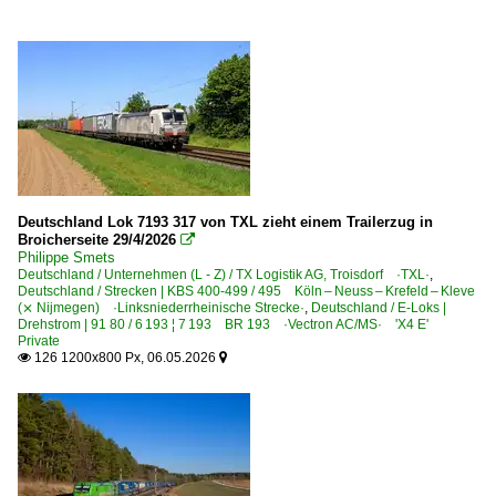
Deutschland Lok 7193 317 von TXL zieht einem Trailerzug in
Broicherseite 29/4/2026

Philippe Smets
Deutschland / Unternehmen (L - Z) / TX Logistik AG, Troisdorf ·TXL·
,
Deutschland / Strecken | KBS 400-499 / 495 Köln – Neuss – Krefeld – Kleve
(⨯ Nijmegen) ·Linksniederrheinische Strecke·
,
Deutschland / E-Loks |
Drehstrom | 91 80 / 6 193 ¦ 7 193 BR 193 ·Vectron AC/MS· 'X4 E'
Private
126 1200x800 Px, 06.05.2026

