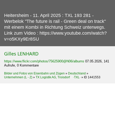
Heitersheim - 11.
April 2025 : TXL 193 281 -
Werbelok "The future is rail - Green deal on track"
mit einem Kombi in Richtung Schweiz unterwegs.
Link zum Video : https://www.youtube.com/watch?
v=o5KXy9Er8SU
Gilles LENHARD
https://www.flickr.com/photos/75625900@N06/albums
07.05.2026, 141
Aufrufe, 0 Kommentare
Bilder und Fotos von Eisenbahn und Zügen
»
Deutschland
»
Unternehmen (L - Z)
»
TX Logistik AG, Troisdorf ·TXL·
»
ID 1441553