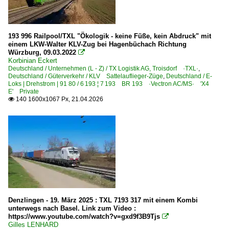
193 996 Railpool/TXL "Ökologik - keine Füße, kein Abdruck" mit
einem LKW-Walter KLV-Zug bei Hagenbüchach Richtung
Würzburg, 09.03.2022

Korbinian Eckert
Deutschland / Unternehmen (L - Z) / TX Logistik AG, Troisdorf ·TXL·
,
Deutschland / Güterverkehr / KLV Sattelauflieger-Züge
,
Deutschland / E-
Loks | Drehstrom | 91 80 / 6 193 ¦ 7 193 BR 193 ·Vectron AC/MS· 'X4
E' Private
140 1600x1067 Px, 21.04.2026

Denzlingen - 19. März 2025 : TXL 7193 317 mit einem Kombi
unterwegs nach Basel. Link zum Video :
https://www.youtube.com/watch?v=gxd9f3B9Tjs

Gilles LENHARD