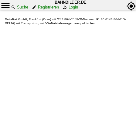
BAHN
BILDER.DE
Suche
Registrieren
Login
DeltaRail GmbH, Frankfurt (Oder) mit "243 864-6" [NVR-Nummer: 91 80 6143 864-7 D-
DELTA] mit Transportzug mit VW-Nutzfahrzeugen aus polnischer ...