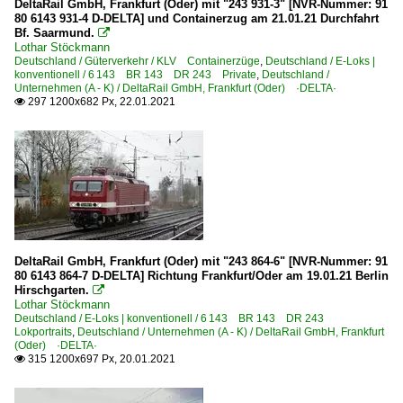
DeltaRail GmbH, Frankfurt (Oder) mit "243 931-3" [NVR-Nummer: 91
80 6143 931-4 D-DELTA] und Containerzug am 21.01.21 Durchfahrt
Bf. Saarmund.

Lothar Stöckmann
Deutschland / Güterverkehr / KLV Containerzüge
,
Deutschland / E-Loks |
konventionell / 6 143 BR 143 DR 243 Private
,
Deutschland /
Unternehmen (A - K) / DeltaRail GmbH, Frankfurt (Oder) ·DELTA·
297 1200x682 Px, 22.01.2021

DeltaRail GmbH, Frankfurt (Oder) mit "243 864-6" [NVR-Nummer: 91
80 6143 864-7 D-DELTA] Richtung Frankfurt/Oder am 19.01.21 Berlin
Hirschgarten.

Lothar Stöckmann
Deutschland / E-Loks | konventionell / 6 143 BR 143 DR 243
Lokportraits
,
Deutschland / Unternehmen (A - K) / DeltaRail GmbH, Frankfurt
(Oder) ·DELTA·
315 1200x697 Px, 20.01.2021
