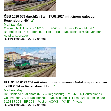
ÖBB 1016 033 durchfährt am 17.08.2024 mit einem Autozug
Regensburg Hbf.

Mathias May
Österreich / E-Loks / BR 1016 ·ES 64 U2· Taurus
,
Deutschland /
Bahnhöfe (R - Z) / Regensburg Hbf ·NRH·
,
Deutschland / Güterverkehr /
Autotransportzüge
193 1200x675 Px, 22.01.2025

ELL 91 80 6193 206 mit einem geschlossenen Autotransportzug am
17.08.2024 in Regensburg Hbf.

Mathias May
Deutschland / Bahnhöfe (R - Z) / Regensburg Hbf ·NRH·
,
Deutschland /
Güterverkehr / Autotransportzüge
,
Deutschland / E-Loks | Drehstrom | 91 80 /
6 193 ¦ 7 193 BR 193 ·Vectron AC/MS· 'X4 E' Private
206 1200x675 Px, 22.01.2025
