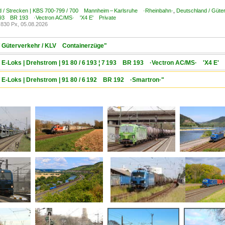
d / Strecken | KBS 700-799 / 700 Mannheim – Karlsruhe ·Rheinbahn·
,
Deutschland / Güte
7 193 BR 193 ·Vectron AC/MS· 'X4 E' Private
830 Px, 05.08.2026
 / Güterverkehr / KLV Containerzüge"
/ E-Loks | Drehstrom | 91 80 / 6 193 ¦ 7 193 BR 193 ·Vectron AC/MS· 'X4 E' 
/ E-Loks | Drehstrom | 91 80 / 6 192 BR 192 ·Smartron·"