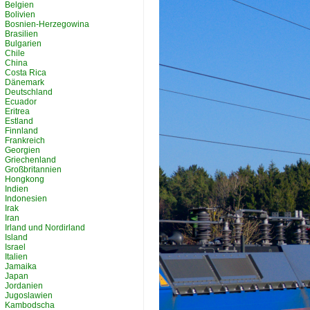
Belgien
Bolivien
Bosnien-Herzegowina
Brasilien
Bulgarien
Chile
China
Costa Rica
Dänemark
Deutschland
Ecuador
Eritrea
Estland
Finnland
Frankreich
Georgien
Griechenland
Großbritannien
Hongkong
Indien
Indonesien
Irak
Iran
Irland und Nordirland
Island
Israel
Italien
Jamaika
Japan
Jordanien
Jugoslawien
Kambodscha