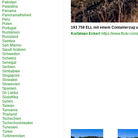
Pakistan
Palästina
Panama
Panoramafreiheit
Peru
Polen
193 758 ELL mit einem Containerzug u
Portugal
Rumänien
Korbinian Eckert
https://www.flickr.c
Russland
Sambia
San Marino
Saudi Arabien
Schweden
Schweiz
Senegal
Serbien
Simbabwe
Singapore
Slowakei
Slowenien
Spanien
Sri Lanka
Südafrika
Syrien
Taiwan
Tansania
Thailand
Tschechien
Tschechoslowakei
Tunesien
Türkei
Turkmenistan