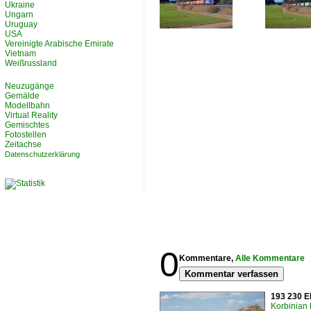
Ukraine
Ungarn
Uruguay
USA
Vereinigte Arabische Emirate
Vietnam
Weißrussland
Neuzugänge
Gemälde
Modellbahn
Virtual Reality
Gemischtes
Fotostellen
Zeitachse
Datenschutzerklärung
0
Kommentare,
Alle Kommentare
Kommentar verfassen
193 230 E
Korbinian 