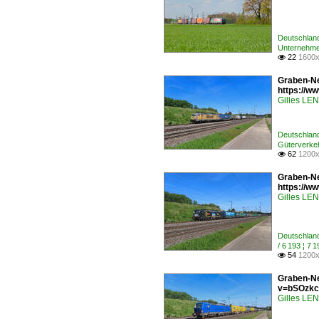
Deutschlan
Unternehme
22
1600x

Graben-Ne
https://
Gilles L
Deutschlan
Güterverke
62
1200x

Graben-Ne
https://
Gilles L
Deutschlan
/ 6 193 ¦ 
54
1200x

Graben-Ne
v=bSOzkc
Gilles L