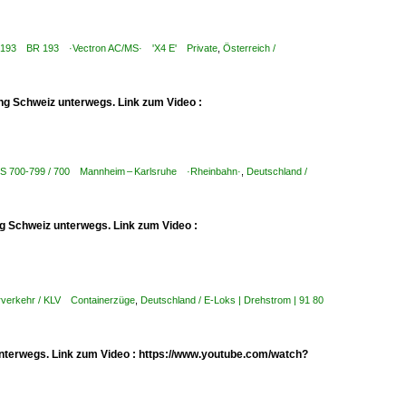
 ¦ 7 193 BR 193 ·Vectron AC/MS· 'X4 E' Private
,
Österreich /
ng Schweiz unterwegs. Link zum Video :
KBS 700-799 / 700 Mannheim – Karlsruhe ·Rheinbahn·
,
Deutschland /
g Schweiz unterwegs. Link zum Video :
rverkehr / KLV Containerzüge
,
Deutschland / E-Loks | Drehstrom | 91 80
nterwegs. Link zum Video : https://www.youtube.com/watch?