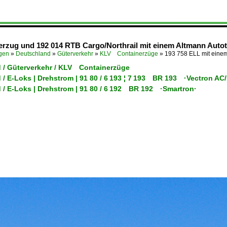
rzug und 192 014 RTB Cargo/Northrail mit einem Altmann Autotr
ügen
»
Deutschland
»
Güterverkehr
»
KLV Containerzüge
»
193 758 ELL mit eine
 / Güterverkehr / KLV Containerzüge
 / E-Loks | Drehstrom | 91 80 / 6 193 ¦ 7 193 BR 193 ·Vectron A
 / E-Loks | Drehstrom | 91 80 / 6 192 BR 192 ·Smartron·