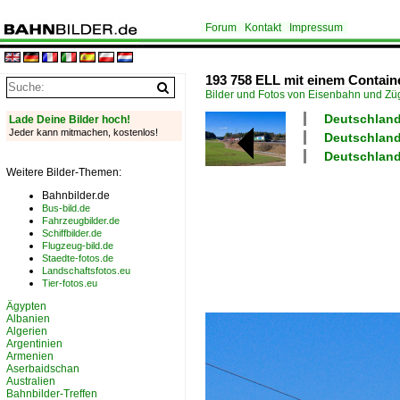
Forum
Kontakt
Impressum
193 758 ELL mit einem Containe
Bilder und Fotos von Eisenbahn und Z
Deutschland
Lade Deine Bilder hoch!
Jeder kann mitmachen, kostenlos!
Deutschland
Deutschland
Weitere Bilder-Themen:
Bahnbilder.de
Bus-bild.de
Fahrzeugbilder.de
Schiffbilder.de
Flugzeug-bild.de
Staedte-fotos.de
Landschaftsfotos.eu
Tier-fotos.eu
Ägypten
Albanien
Algerien
Argentinien
Armenien
Aserbaidschan
Australien
Bahnbilder-Treffen