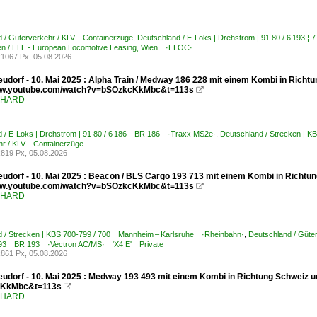
d / Güterverkehr / KLV Containerzüge
,
Deutschland / E-Loks | Drehstrom | 91 80 / 6 193
n / ELL - European Locomotive Leasing, Wien ·ELOC·
1067 Px, 05.08.2026
udorf - 10. Mai 2025 : Alpha Train / Medway 186 228 mit einem Kombi in Richtu
www.youtube.com/watch?v=bSOzkcKkMbc&t=113s

ENHARD
d / E-Loks | Drehstrom | 91 80 / 6 186 BR 186 ·Traxx MS2e·
,
Deutschland / Strecken | 
hr / KLV Containerzüge
819 Px, 05.08.2026
udorf - 10. Mai 2025 : Beacon / BLS Cargo 193 713 mit einem Kombi in Richtun
www.youtube.com/watch?v=bSOzkcKkMbc&t=113s

ENHARD
d / Strecken | KBS 700-799 / 700 Mannheim – Karlsruhe ·Rheinbahn·
,
Deutschland / Güte
7 193 BR 193 ·Vectron AC/MS· 'X4 E' Private
861 Px, 05.08.2026
udorf - 10. Mai 2025 : Medway 193 493 mit einem Kombi in Richtung Schweiz u
KkMbc&t=113s

ENHARD