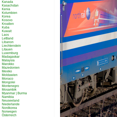
Kanada
Kasachstan
Kenia
Kolumbien
Korea
Kosovo
Kroatien
Kuba
Kuwait
Laos
Lettland
Libanon
Liechtenstein
Litauen
Luxemburg
Madagaskar
Malaysia
Marokko
Mazedonien
Mexiko
Moldawien
Monaco
Mongolei
Montenegro
Mosambik
Myanmar | Burma
Namibia
Neuseeland
Niederlande
Nordkorea
Norwegen
Österreich