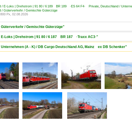
d / E-Loks | Drehstrom | 91 80 / 6 189 BR 189 ·ES 64 F4· Private
,
Deutschland / Untern
 / Güterverkehr / Gemischte Güterzüge
800 Px, 02.08.2026
/ Güterverkehr / Gemischte Güterzüge"
/ E-Loks | Drehstrom | 91 80 / 6 187 BR 187 ·Traxx AC3·"
 / Unternehmen (A - K) / DB Cargo Deutschland AG, Mainz ex DB Schenker"