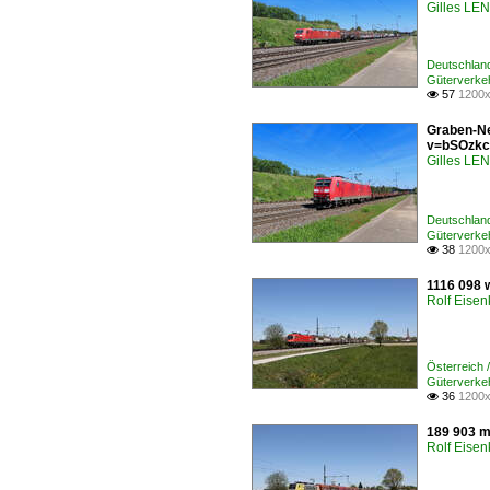
Gilles L
Deutschlan
Güterverke
57
1200x

Graben-Ne
v=bSOzkc
Gilles L
Deutschlan
Güterverke
38
1200x

1116 098 
Rolf Eisen
Österreich
Güterverke
36
1200x

189 903 m
Rolf Eisen