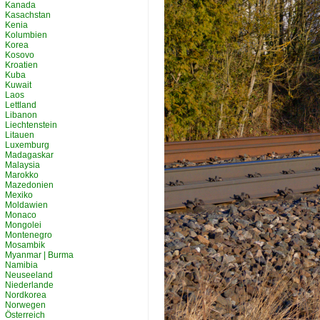
Kanada
Kasachstan
Kenia
Kolumbien
Korea
Kosovo
Kroatien
Kuba
Kuwait
Laos
Lettland
Libanon
Liechtenstein
Litauen
Luxemburg
Madagaskar
Malaysia
Marokko
Mazedonien
Mexiko
Moldawien
Monaco
Mongolei
Montenegro
Mosambik
Myanmar | Burma
Namibia
Neuseeland
Niederlande
Nordkorea
Norwegen
Österreich