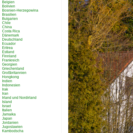
Belgien
Bolivien
Bosnien-Herzegowina
Brasilien
Bulgarien
Chile
China
Costa Rica
Dänemark
Deutschland
Ecuador
Eritrea
Estland
Finnland
Frankreich
Georgien
Griechenland
Großbritannien
Hongkong
Indien
Indonesien
Irak
Iran
Irland und Nordirland
Island
Israel
Italien
Jamaika
Japan
Jordanien
Jugoslawien
Kambodscha