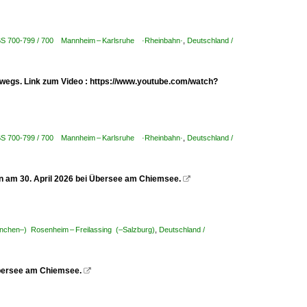
KBS 700-799 / 700 Mannheim – Karlsruhe ·Rheinbahn·
,
Deutschland /
erwegs. Link zum Video : https://www.youtube.com/watch?
KBS 700-799 / 700 Mannheim – Karlsruhe ·Rheinbahn·
,
Deutschland /
 am 30. April 2026 bei Übersee am Chiemsee.

nchen–) Rosenheim – Freilassing (–Salzburg)
,
Deutschland /
Übersee am Chiemsee.
