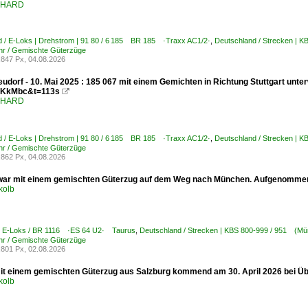
ENHARD
d / E-Loks | Drehstrom | 91 80 / 6 185 BR 185 ·Traxx AC1/2·
,
Deutschland / Strecken | 
hr / Gemischte Güterzüge
847 Px, 04.08.2026
udorf - 10. Mai 2025 : 185 067 mit einem Gemichten in Richtung Stuttgart unt
KkMbc&t=113s

ENHARD
d / E-Loks | Drehstrom | 91 80 / 6 185 BR 185 ·Traxx AC1/2·
,
Deutschland / Strecken | 
hr / Gemischte Güterzüge
862 Px, 04.08.2026
war mit einem gemischten Güterzug auf dem Weg nach München. Aufgenommen
kolb
 / E-Loks / BR 1116 ·ES 64 U2· Taurus
,
Deutschland / Strecken | KBS 800-999 / 951 (Mü
hr / Gemischte Güterzüge
801 Px, 02.08.2026
it einem gemischten Güterzug aus Salzburg kommend am 30. April 2026 bei 
kolb