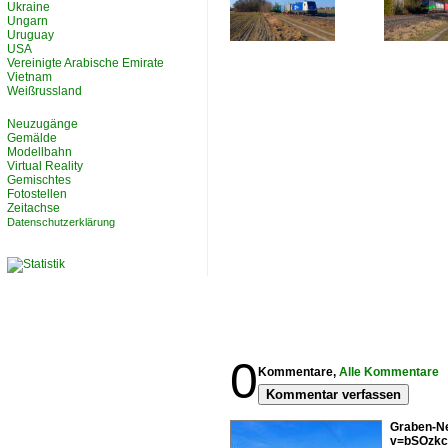
Ukraine
Ungarn
Uruguay
USA
Vereinigte Arabische Emirate
Vietnam
Weißrussland
Neuzugänge
Gemälde
Modellbahn
Virtual Reality
Gemischtes
Fotostellen
Zeitachse
Datenschutzerklärung
0
Kommentare,
Alle Kommentare
Kommentar verfassen
Graben-Ne
v=bSOzkc