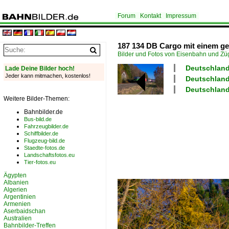
Forum
Kontakt
Impressum
187 134 DB Cargo mit einem ge
Bilder und Fotos von Eisenbahn und Z
Deutschland
Lade Deine Bilder hoch!
Jeder kann mitmachen, kostenlos!
Deutschland
Deutschland
Weitere Bilder-Themen:
Bahnbilder.de
Bus-bild.de
Fahrzeugbilder.de
Schiffbilder.de
Flugzeug-bild.de
Staedte-fotos.de
Landschaftsfotos.eu
Tier-fotos.eu
Ägypten
Albanien
Algerien
Argentinien
Armenien
Aserbaidschan
Australien
Bahnbilder-Treffen