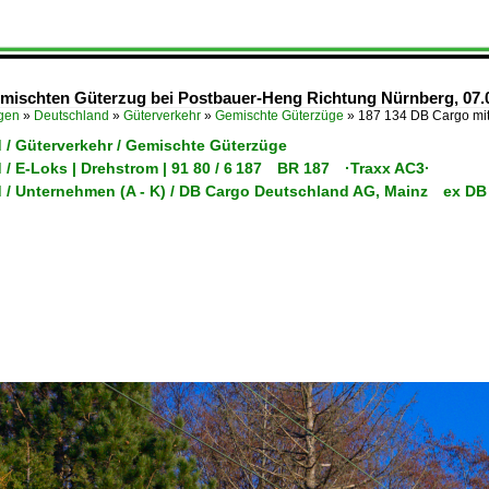
mischten Güterzug bei Postbauer-Heng Richtung Nürnberg, 07.
ügen
»
Deutschland
»
Güterverkehr
»
Gemischte Güterzüge
»
187 134 DB Cargo mi
 / Güterverkehr / Gemischte Güterzüge
 / E-Loks | Drehstrom | 91 80 / 6 187 BR 187 ·Traxx AC3·
 / Unternehmen (A - K) / DB Cargo Deutschland AG, Mainz ex DB