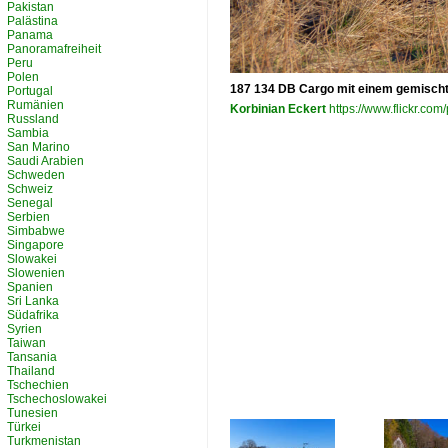
Pakistan
Palästina
Panama
Panoramafreiheit
Peru
Polen
187 134 DB Cargo mit einem gemischt
Portugal
Rumänien
Korbinian Eckert
https://www.flickr.c
Russland
Sambia
San Marino
Saudi Arabien
Schweden
Schweiz
Senegal
Serbien
Simbabwe
Singapore
Slowakei
Slowenien
Spanien
Sri Lanka
Südafrika
Syrien
Taiwan
Tansania
Thailand
Tschechien
Tschechoslowakei
Tunesien
Türkei
Turkmenistan