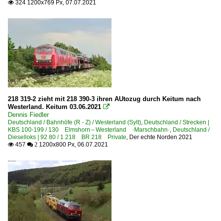
324 1200x769 Px, 07.07.2021

218 319-2 zieht mit 218 390-3 ihren AUtozug durch Keitum nach
Westerland. Keitum 03.06.2021

Dennis Fiedler
Deutschland / Bahnhöfe (R - Z) / Westerland (Sylt)
,
Deutschland / Strecken |
KBS 100-199 / 130 Elmshorn – Westerland ·Marschbahn·
,
Deutschland /
Dieselloks | 92 80 / 1 218 BR 218 Private
,
Der echte Norden 2021
457
1200x800 Px, 06.07.2021

 2