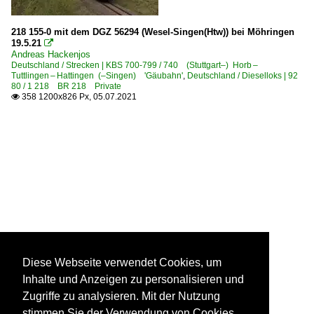
218 155-0 mit dem DGZ 56294 (Wesel-Singen(Htw)) bei Möhringen
19.5.21

Andreas Hackenjos
Deutschland / Strecken | KBS 700-799 / 740 (Stuttgart–) Horb –
Tuttlingen – Hattingen (–Singen) 'Gäubahn'
,
Deutschland / Dieselloks | 92
80 / 1 218 BR 218 Private
358 1200x826 Px, 05.07.2021

Diese Webseite verwendet Cookies, um
Inhalte und Anzeigen zu personalisieren und
Zugriffe zu analysieren. Mit der Nutzung
stimmen Sie der Verwendung von Cookies