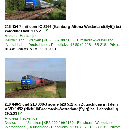
218 454-7 mit dem IC 2364 (Hamburg Altona-Westerland(Sylt)) bei
Weddingstedt 30.5.21

Andreas Hackenjos
Deutschland / Strecken | KBS 100-199 / 130 Elmshorn – Westerland
·Marschbahn·
,
Deutschland / Dieselloks | 92 80 / 1 218 BR 218 Private
338 1200x815 Px, 09.07.2021

218 448-9 und 218 390-3 sowie 628 532 am Zugschluss mit dem
AS/D 1452 (Niebüll/Bredtstedt-Westerland(Sylt)) bei Lehnshallig
29.5.21

Andreas Hackenjos
Deutschland / Strecken | KBS 100-199 / 130 Elmshorn – Westerland
·Marschbahn·
,
Deutschland / Dieselloks | 92 80 / 1 218 BR 218 Private