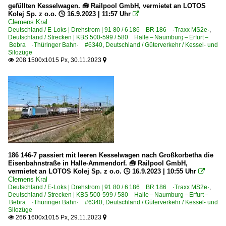
gefüllten Kesselwagen. 🧰 Railpool GmbH, vermietet an LOTOS
Kolej Sp. z o.o. 🕓 16.9.2023 | 11:57 Uhr

Clemens Kral
Deutschland / E-Loks | Drehstrom | 91 80 / 6 186 BR 186 ·Traxx MS2e·
,
Deutschland / Strecken | KBS 500-599 / 580 Halle – Naumburg – Erfurt –
Bebra ·Thüringer Bahn· #6340
,
Deutschland / Güterverkehr / Kessel- und
Silozüge
208 1500x1015 Px, 30.11.2023


186 146-7 passiert mit leeren Kesselwagen nach Großkorbetha die
Eisenbahnstraße in Halle-Ammendorf. 🧰 Railpool GmbH,
vermietet an LOTOS Kolej Sp. z o.o. 🕓 16.9.2023 | 10:55 Uhr

Clemens Kral
Deutschland / E-Loks | Drehstrom | 91 80 / 6 186 BR 186 ·Traxx MS2e·
,
Deutschland / Strecken | KBS 500-599 / 580 Halle – Naumburg – Erfurt –
Bebra ·Thüringer Bahn· #6340
,
Deutschland / Güterverkehr / Kessel- und
Silozüge
266 1600x1015 Px, 29.11.2023

