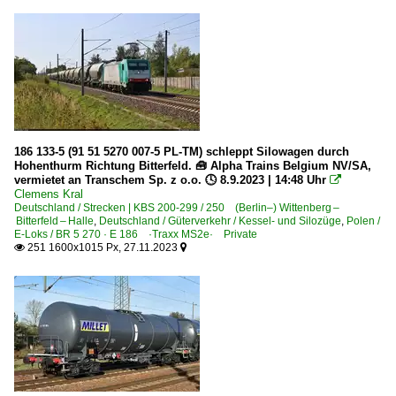
186 133-5 (91 51 5270 007-5 PL-TM) schleppt Silowagen durch
Hohenthurm Richtung Bitterfeld. 🧰 Alpha Trains Belgium NV/SA,
vermietet an Transchem Sp. z o.o. 🕓 8.9.2023 | 14:48 Uhr

Clemens Kral
Deutschland / Strecken | KBS 200-299 / 250 (Berlin–) Wittenberg –
Bitterfeld – Halle
,
Deutschland / Güterverkehr / Kessel- und Silozüge
,
Polen /
E-Loks / BR 5 270 · E 186 ·Traxx MS2e· Private
251 1600x1015 Px, 27.11.2023

