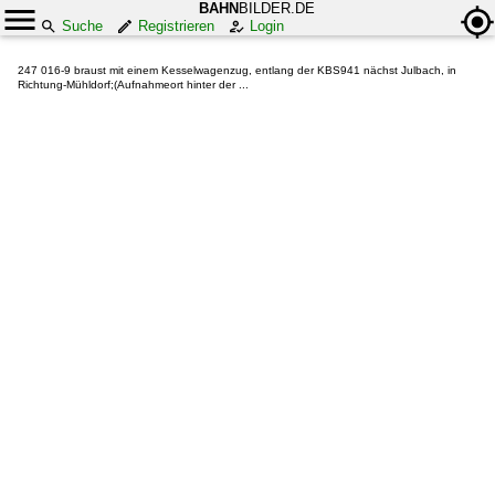
BAHN
BILDER.DE
Suche
Registrieren
Login
247 016-9 braust mit einem Kesselwagenzug, entlang der KBS941 nächst Julbach, in
Richtung-Mühldorf;(Aufnahmeort hinter der ...