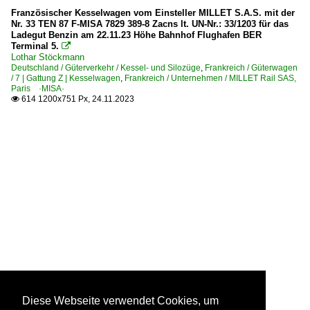
Französischer Kesselwagen vom Einsteller MILLET S.A.S. mit der
Nr. 33 TEN 87 F-MISA 7829 389-8 Zacns lt. UN-Nr.: 33/1203 für das
Ladegut Benzin am 22.11.23 Höhe Bahnhof Flughafen BER
Terminal 5.

Lothar Stöckmann
Deutschland / Güterverkehr / Kessel- und Silozüge
,
Frankreich / Güterwagen
/ 7 | Gattung Z | Kesselwagen
,
Frankreich / Unternehmen / MILLET Rail SAS,
Paris ·MISA·
614 1200x751 Px, 24.11.2023

Diese Webseite verwendet Cookies, um