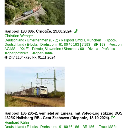
Railpool 193 096, Črnotiče, 29.08.2024.

Christian Wenger
Deutschland / Unternehmen (L - Z) / Railpool GmbH, München ·Rpool·
,
Deutschland / E-Loks | Drehstrom | 91 80 / 6 193 ¦ 7 193 BR 193 ·Vectron
AC/MS· 'X4 E' Private
,
Slowenien / Strecken / 60 Divaca – Prešnica –
Koper potniska ·Koper-Bahn·
247 1104x726 Px, 01.11.2024

Railpool 186 295-2, vemietet an Lineas, mit Volvo-Logistikzug DGS
4625X Hallsberg RB - Gent Zeehaven (Diepholz, 18.10.2024).

Reinhard Kühn
Deutschland / E-Loks | Drehstrom | 91 80 / 6 186 BR 186 ·Traxx MS2e·
,