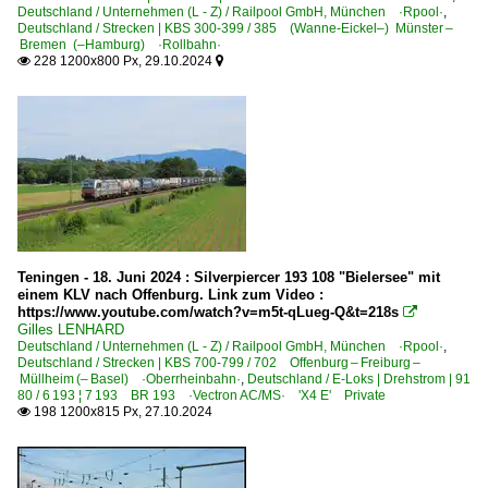
Deutschland / Unternehmen (L - Z) / Railpool GmbH, München ·Rpool·
,
Deutschland / Strecken | KBS 300-399 / 385 (Wanne-Eickel–) Münster –
Bremen (–Hamburg) ·Rollbahn·
228 1200x800 Px, 29.10.2024


Teningen - 18. Juni 2024 : Silverpiercer 193 108 "Bielersee" mit
einem KLV nach Offenburg. Link zum Video :
https://www.youtube.com/watch?v=m5t-qLueg-Q&t=218s

Gilles LENHARD
Deutschland / Unternehmen (L - Z) / Railpool GmbH, München ·Rpool·
,
Deutschland / Strecken | KBS 700-799 / 702 Offenburg – Freiburg –
Müllheim (– Basel) ·Oberrheinbahn·
,
Deutschland / E-Loks | Drehstrom | 91
80 / 6 193 ¦ 7 193 BR 193 ·Vectron AC/MS· 'X4 E' Private
198 1200x815 Px, 27.10.2024
