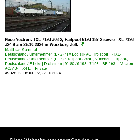
Neue Vectron: TXL 7193 308-2, Railpool 6193 187-2 sowie TXL 7193
324-9 am 26.10.2024 in Würzburg-Zell.

Matthias Kümmel
Deutschland / Unternehmen (L - Z) / TX Logistik AG, Troisdorf ·TXL·
,
Deutschland / Unternehmen (L - Z) / Railpool GmbH, München ·Rpool·
,
Deutschland / E-Loks | Drehstrom | 91 80 / 6 193 ¦ 7 193 BR 193 ·Vectron
AC/MS· 'X4 E' Private
328 1200x806 Px, 27.10.2024
