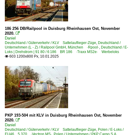
186 256 DB/Railpool in Duisburg Rheinhausen Ost, November
2020.

Daniel
Deutschland / Güterverkehr / KLV Sattelauflieger-Züge
,
Deutschland /
Unternehmen (L - Z) / Railpool GmbH, München ·Rpool·
,
Deutschland / E-
Loks | Drehstrom | 91 80 / 6 186 BR 186 ·Traxx MS2e· Werbeloks
603 1200x800 Px, 10.01.2025

PKP 193-504 mit KLV in Duisburg Rheinhausen Ost, November
2020.

Daniel
Deutschland / Güterverkehr / KLV Sattelauflieger-Züge
,
Polen / E-Loks /
EU46 5 370 ·Vectron MS·
,
Polen / Unternehmen / PKP Cargo S.A.,