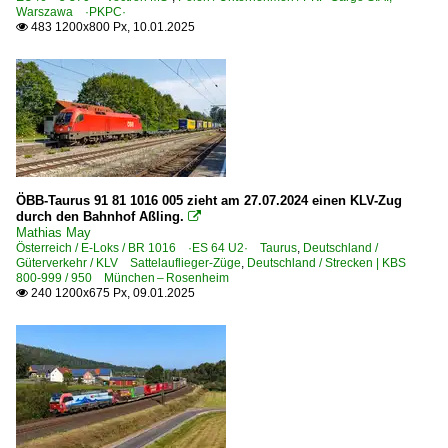
Warszawa ·PKPC·
483 1200x800 Px, 10.01.2025

ÖBB-Taurus 91 81 1016 005 zieht am 27.07.2024 einen KLV-Zug
durch den Bahnhof Aßling.

Mathias May
Österreich / E-Loks / BR 1016 ·ES 64 U2· Taurus
,
Deutschland /
Güterverkehr / KLV Sattelauflieger-Züge
,
Deutschland / Strecken | KBS
800-999 / 950 München – Rosenheim
240 1200x675 Px, 09.01.2025
