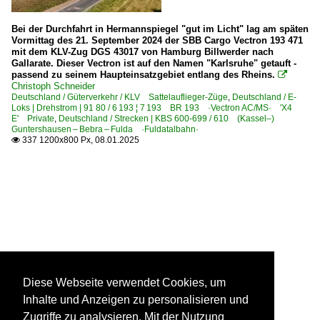
Bei der Durchfahrt in Hermannspiegel "gut im Licht" lag am späten
Vormittag des 21. September 2024 der SBB Cargo Vectron 193 471
mit dem KLV-Zug DGS 43017 von Hamburg Billwerder nach
Gallarate. Dieser Vectron ist auf den Namen "Karlsruhe" getauft -
passend zu seinem Haupteinsatzgebiet entlang des Rheins.

Christoph Schneider
Deutschland / Güterverkehr / KLV Sattelauflieger-Züge
,
Deutschland / E-
Loks | Drehstrom | 91 80 / 6 193 ¦ 7 193 BR 193 ·Vectron AC/MS· 'X4
E' Private
,
Deutschland / Strecken | KBS 600-699 / 610 (Kassel–)
Guntershausen – Bebra – Fulda ·Fuldatalbahn·
337 1200x800 Px, 08.01.2025

Diese Webseite verwendet Cookies, um
Inhalte und Anzeigen zu personalisieren und
Zugriffe zu analysieren. Mit der Nutzung