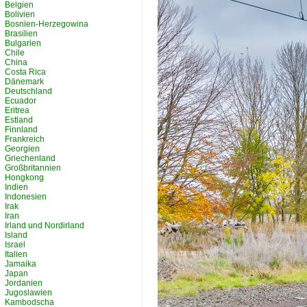
Belgien
Bolivien
Bosnien-Herzegowina
Brasilien
Bulgarien
Chile
China
Costa Rica
Dänemark
Deutschland
Ecuador
Eritrea
Estland
Finnland
Frankreich
Georgien
Griechenland
Großbritannien
Hongkong
Indien
Indonesien
Irak
Iran
Irland und Nordirland
Island
Israel
Italien
Jamaika
Japan
Jordanien
Jugoslawien
Kambodscha