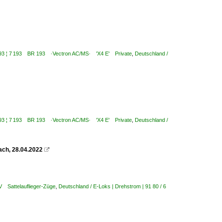
6 193 ¦ 7 193 BR 193 ·Vectron AC/MS· 'X4 E' Private
,
Deutschland /
6 193 ¦ 7 193 BR 193 ·Vectron AC/MS· 'X4 E' Private
,
Deutschland /
ach, 28.04.2022

V Sattelauflieger-Züge
,
Deutschland / E-Loks | Drehstrom | 91 80 / 6