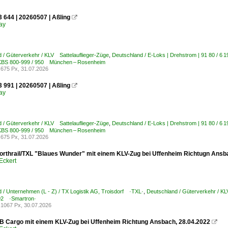
 644 | 20260507 | Aßling

ay
 / Güterverkehr / KLV Sattelauflieger-Züge
,
Deutschland / E-Loks | Drehstrom | 91 80 / 
 KBS 800-999 / 950 München – Rosenheim
675 Px, 31.07.2026
 991 | 20260507 | Aßling

ay
 / Güterverkehr / KLV Sattelauflieger-Züge
,
Deutschland / E-Loks | Drehstrom | 91 80 / 
 KBS 800-999 / 950 München – Rosenheim
675 Px, 31.07.2026
orthrail/TXL "Blaues Wunder" mit einem KLV-Zug bei Uffenheim Richtugn Ansb
Eckert
 / Unternehmen (L - Z) / TX Logistik AG, Troisdorf ·TXL·
,
Deutschland / Güterverkehr / KL
2 ·Smartron·
1067 Px, 30.07.2026
B Cargo mit einem KLV-Zug bei Uffenheim Richtung Ansbach, 28.04.2022
