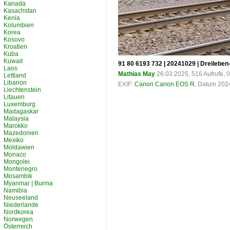
Kanada
Kasachstan
Kenia
Kolumbien
Korea
Kosovo
Kroatien
Kuba
Kuwait
91 80 6193 732 | 20241029 | Dreilebe
Laos
Mathias May
26.03.2025, 516 Aufrufe,
Lettland
Libanon
EXIF:
Canon Canon EOS R
, Datum 2024
Liechtenstein
Litauen
Luxemburg
Madagaskar
Malaysia
Marokko
Mazedonien
Mexiko
Moldawien
Monaco
Mongolei
Montenegro
Mosambik
Myanmar | Burma
Namibia
Neuseeland
Niederlande
Nordkorea
Norwegen
Österreich