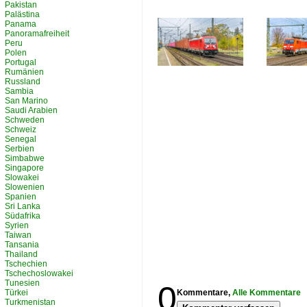
Pakistan
Palästina
Panama
Panoramafreiheit
Peru
Polen
Portugal
Rumänien
Russland
Sambia
San Marino
Saudi Arabien
Schweden
Schweiz
Senegal
Serbien
Simbabwe
Singapore
Slowakei
Slowenien
Spanien
Sri Lanka
Südafrika
Syrien
Taiwan
Tansania
Thailand
Tschechien
Tschechoslowakei
Tunesien
0
Türkei
Kommentare,
Alle Kommentare
Turkmenistan