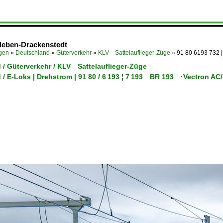
eileben-Drackenstedt
ügen
»
Deutschland
»
Güterverkehr
»
KLV Sattelauflieger-Züge
»
91 80 6193 732 
 / Güterverkehr / KLV Sattelauflieger-Züge
 / E-Loks | Drehstrom | 91 80 / 6 193 ¦ 7 193 BR 193 ·Vectron A