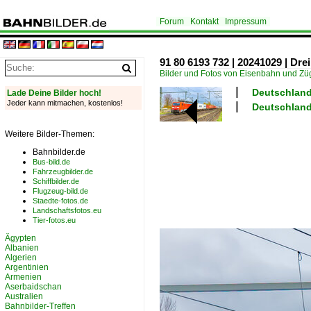
Forum
Kontakt
Impressum
91 80 6193 732 | 20241029 | Dr
Bilder und Fotos von Eisenbahn und Z
Deutschland
Lade Deine Bilder hoch!
Jeder kann mitmachen, kostenlos!
Deutschland
Weitere Bilder-Themen:
Bahnbilder.de
Bus-bild.de
Fahrzeugbilder.de
Schiffbilder.de
Flugzeug-bild.de
Staedte-fotos.de
Landschaftsfotos.eu
Tier-fotos.eu
Ägypten
Albanien
Algerien
Argentinien
Armenien
Aserbaidschan
Australien
Bahnbilder-Treffen