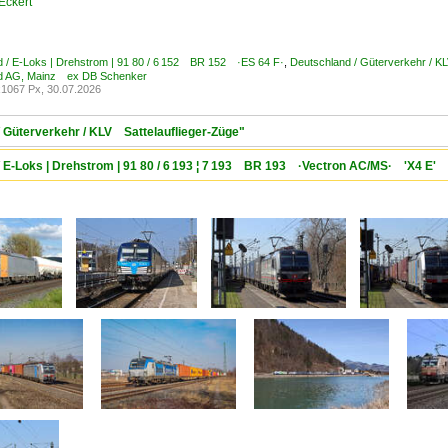
Eckert
 / E-Loks | Drehstrom | 91 80 / 6 152 BR 152 ·ES 64 F·
,
Deutschland / Güterverkehr / K
d AG, Mainz ex DB Schenker
1067 Px, 30.07.2026
/ Güterverkehr / KLV Sattelauflieger-Züge"
/ E-Loks | Drehstrom | 91 80 / 6 193 ¦ 7 193 BR 193 ·Vectron AC/MS· 'X4 E' 