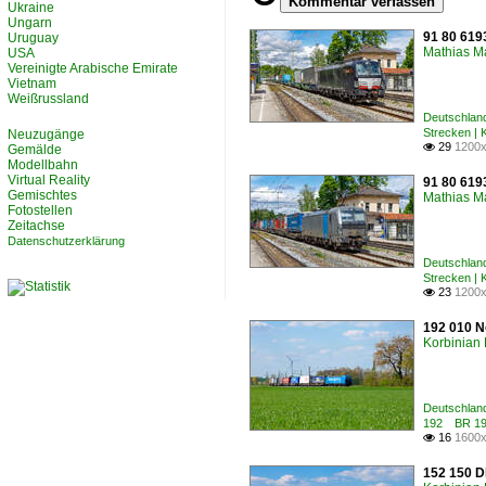
Kommentar verfassen
Ukraine
Ungarn
91 80 6193
Uruguay
Mathias M
USA
Vereinigte Arabische Emirate
Vietnam
Weißrussland
Deutschland
Strecken |
Neuzugänge
29
1200x

Gemälde
Modellbahn
Virtual Reality
91 80 6193
Gemischtes
Mathias M
Fotostellen
Zeitachse
Datenschutzerklärung
Deutschland
Strecken |
23
1200x

192 010 N
Korbinian 
Deutschland
192 BR 19
16
1600x

152 150 D