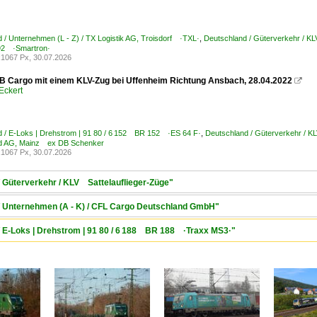
 / Unternehmen (L - Z) / TX Logistik AG, Troisdorf ·TXL·
,
Deutschland / Güterverkehr / KL
2 ·Smartron·
1067 Px, 30.07.2026
B Cargo mit einem KLV-Zug bei Uffenheim Richtung Ansbach, 28.04.2022

Eckert
 / E-Loks | Drehstrom | 91 80 / 6 152 BR 152 ·ES 64 F·
,
Deutschland / Güterverkehr / K
d AG, Mainz ex DB Schenker
1067 Px, 30.07.2026
/ Güterverkehr / KLV Sattelauflieger-Züge"
 / Unternehmen (A - K) / CFL Cargo Deutschland GmbH"
/ E-Loks | Drehstrom | 91 80 / 6 188 BR 188 ·Traxx MS3·"