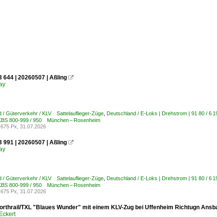
 644 | 20260507 | Aßling

ay
 / Güterverkehr / KLV Sattelauflieger-Züge
,
Deutschland / E-Loks | Drehstrom | 91 80 / 
 KBS 800-999 / 950 München – Rosenheim
675 Px, 31.07.2026
 991 | 20260507 | Aßling

ay
 / Güterverkehr / KLV Sattelauflieger-Züge
,
Deutschland / E-Loks | Drehstrom | 91 80 / 
 KBS 800-999 / 950 München – Rosenheim
675 Px, 31.07.2026
orthrail/TXL "Blaues Wunder" mit einem KLV-Zug bei Uffenheim Richtugn Ansb
Eckert