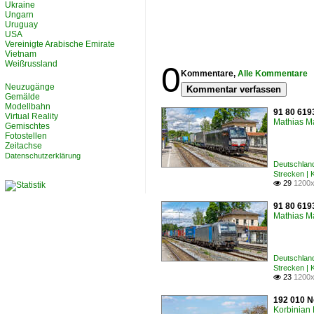
Ukraine
Ungarn
Uruguay
USA
Vereinigte Arabische Emirate
Vietnam
Weißrussland
0
Kommentare,
Alle Kommentare
Neuzugänge
Kommentar verfassen
Gemälde
Modellbahn
91 80 6193
Virtual Reality
Mathias M
Gemischtes
Fotostellen
Zeitachse
Datenschutzerklärung
Deutschland
Strecken |
29
1200x

91 80 6193
Mathias M
Deutschland
Strecken |
23
1200x

192 010 N
Korbinian 