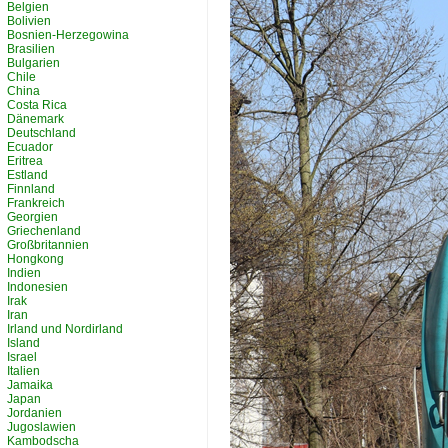
Belgien
Bolivien
Bosnien-Herzegowina
Brasilien
Bulgarien
Chile
China
Costa Rica
Dänemark
Deutschland
Ecuador
Eritrea
Estland
Finnland
Frankreich
Georgien
Griechenland
Großbritannien
Hongkong
Indien
Indonesien
Irak
Iran
Irland und Nordirland
Island
Israel
Italien
Jamaika
Japan
Jordanien
Jugoslawien
Kambodscha