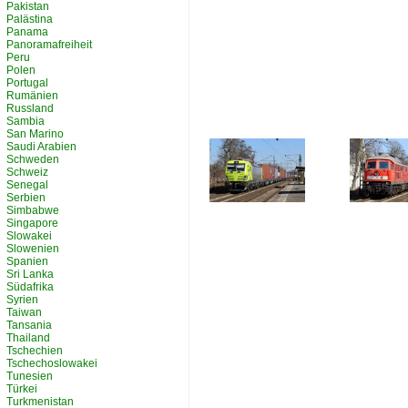
Pakistan
Palästina
Panama
Panoramafreiheit
Peru
Polen
Portugal
Rumänien
Russland
Sambia
San Marino
Saudi Arabien
Schweden
Schweiz
Senegal
Serbien
Simbabwe
Singapore
Slowakei
Slowenien
Spanien
Sri Lanka
Südafrika
Syrien
Taiwan
Tansania
Thailand
Tschechien
Tschechoslowakei
Tunesien
Türkei
Turkmenistan