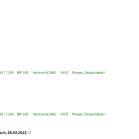
6 193 ¦ 7 193 BR 193 ·Vectron AC/MS· 'X4 E' Private
,
Deutschland /
6 193 ¦ 7 193 BR 193 ·Vectron AC/MS· 'X4 E' Private
,
Deutschland /
ach, 28.04.2022
