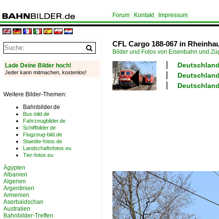
Forum
Kontakt
Impressum
CFL Cargo 188-067 in Rheinhau
Bilder und Fotos von Eisenbahn und Z
Deutschland
Lade Deine Bilder hoch!
Jeder kann mitmachen, kostenlos!
Deutschland
Deutschland
Weitere Bilder-Themen:
Bahnbilder.de
Bus-bild.de
Fahrzeugbilder.de
Schiffbilder.de
Flugzeug-bild.de
Staedte-fotos.de
Landschaftsfotos.eu
Tier-fotos.eu
Ägypten
Albanien
Algerien
Argentinien
Armenien
Aserbaidschan
Australien
Bahnbilder-Treffen