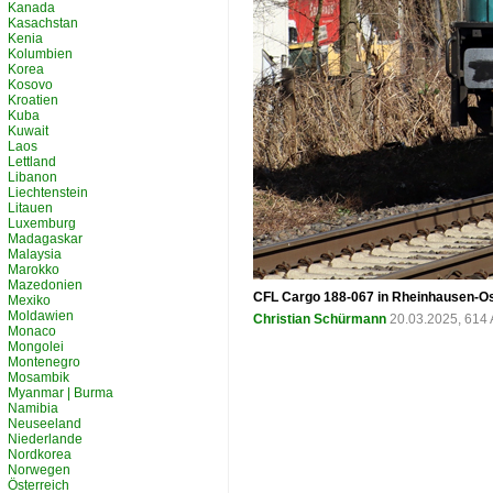
Kanada
Kasachstan
Kenia
Kolumbien
Korea
Kosovo
Kroatien
Kuba
Kuwait
Laos
Lettland
Libanon
Liechtenstein
Litauen
Luxemburg
Madagaskar
Malaysia
Marokko
Mazedonien
CFL Cargo 188-067 in Rheinhausen-Os
Mexiko
Moldawien
Christian Schürmann
20.03.2025, 614 
Monaco
Mongolei
Montenegro
Mosambik
Myanmar | Burma
Namibia
Neuseeland
Niederlande
Nordkorea
Norwegen
Österreich