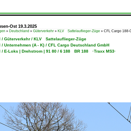
sen-Ost 19.3.2025
ügen
»
Deutschland
»
Güterverkehr
»
KLV Sattelauflieger-Züge
»
CFL Cargo 188-0
 / Güterverkehr / KLV Sattelauflieger-Züge
 / Unternehmen (A - K) / CFL Cargo Deutschland GmbH
 / E-Loks | Drehstrom | 91 80 / 6 188 BR 188 ·Traxx MS3·