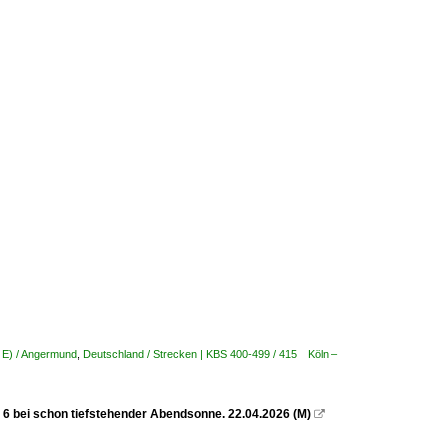
- E) / Angermund
,
Deutschland / Strecken | KBS 400-499 / 415 Köln –
is 6 bei schon tiefstehender Abendsonne. 22.04.2026 (M)
