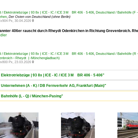
 / Elektrotriebzüge | 93 8x | ICE - IC / ICE 3 M BR 406 · 5 406
,
Deutschland / Bahnhöfe (F -
ehen
,
Der Osten von Deutschland (ohne Berlin)
x904 Px, 30.04.2026

annter 406er rauscht durch Rheydt Odenkirchen in Richtung Grevenbroich. Rh
dler
 / Elektrotriebzüge | 93 8x | ICE - IC / ICE 3 M BR 406 · 5 406
,
Deutschland / Bahnhöfe (R 
venbroich – Rheydt (–Mönchengladbach)
x800 Px, 23.03.2026

Elektrotriebzüge | 93 8x | ICE - IC / ICE 3 M BR 406 · 5 406"
/ Unternehmen (A - K) / DB Fernverkehr AG, Frankfurt (Main)"
/ Bahnhöfe (L - Q) / München-Pasing"