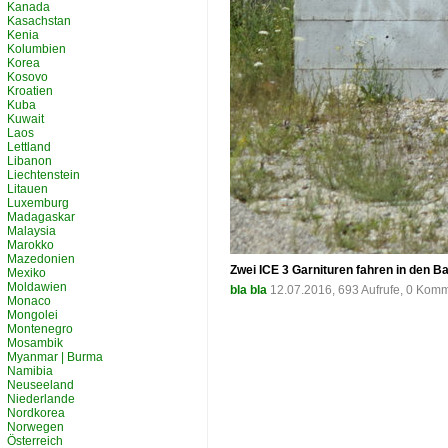
Kanada
Kasachstan
Kenia
Kolumbien
Korea
Kosovo
Kroatien
Kuba
Kuwait
Laos
Lettland
Libanon
Liechtenstein
Litauen
Luxemburg
Madagaskar
Malaysia
Marokko
Mazedonien
Zwei ICE 3 Garnituren fahren in den
Mexiko
Moldawien
bla bla
12.07.2016, 693 Aufrufe, 0 Kom
Monaco
Mongolei
Montenegro
Mosambik
Myanmar | Burma
Namibia
Neuseeland
Niederlande
Nordkorea
Norwegen
Österreich