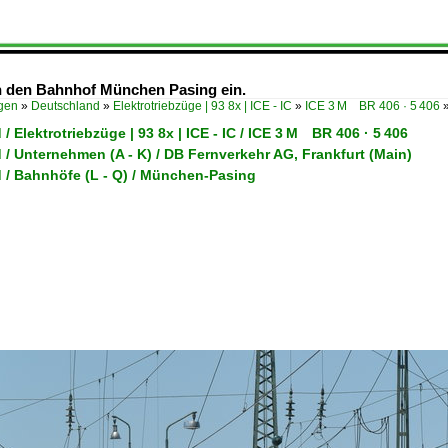
in den Bahnhof München Pasing ein.
ügen
»
Deutschland
»
Elektrotriebzüge | 93 8x | ICE - IC
»
ICE 3 M BR 406 · 5 406
/ Elektrotriebzüge | 93 8x | ICE - IC / ICE 3 M BR 406 · 5 406
/ Unternehmen (A - K) / DB Fernverkehr AG, Frankfurt (Main)
 / Bahnhöfe (L - Q) / München-Pasing