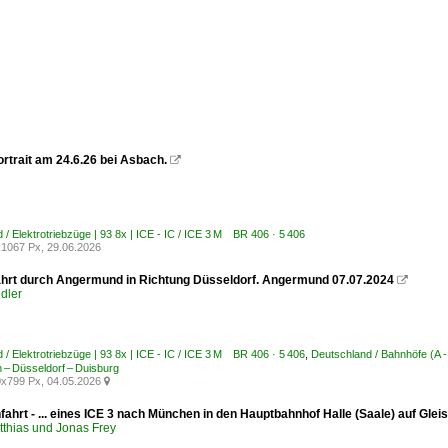
rtrait am 24.6.26 bei Asbach.

 / Elektrotriebzüge | 93 8x | ICE - IC / ICE 3 M BR 406 · 5 406
1067 Px, 29.06.2026
ährt durch Angermund in Richtung Düsseldorf. Angermund 07.07.2024

dler
 / Elektrotriebzüge | 93 8x | ICE - IC / ICE 3 M BR 406 · 5 406
,
Deutschland / Bahnhöfe (A 
– Düsseldorf – Duisburg
x799 Px, 04.05.2026

fahrt - ... eines ICE 3 nach München in den Hauptbahnhof Halle (Saale) auf Gle
tthias und Jonas Frey