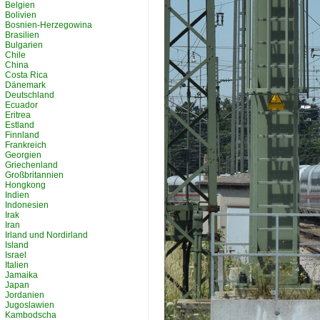
Belgien
Bolivien
Bosnien-Herzegowina
Brasilien
Bulgarien
Chile
China
Costa Rica
Dänemark
Deutschland
Ecuador
Eritrea
Estland
Finnland
Frankreich
Georgien
Griechenland
Großbritannien
Hongkong
Indien
Indonesien
Irak
Iran
Irland und Nordirland
Island
Israel
Italien
Jamaika
Japan
Jordanien
Jugoslawien
Kambodscha