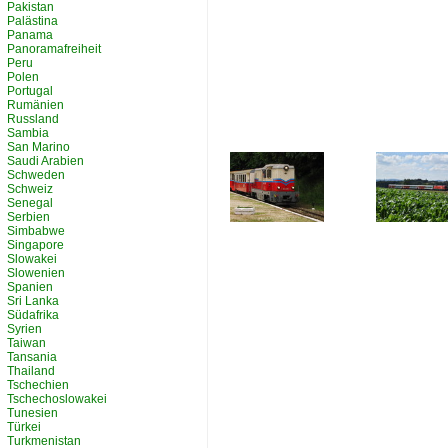
Pakistan
Palästina
Panama
Panoramafreiheit
Peru
Polen
Portugal
Rumänien
Russland
Sambia
San Marino
Saudi Arabien
Schweden
Schweiz
Senegal
Serbien
Simbabwe
Singapore
Slowakei
Slowenien
Spanien
Sri Lanka
Südafrika
Syrien
Taiwan
Tansania
Thailand
Tschechien
Tschechoslowakei
Tunesien
Türkei
Turkmenistan