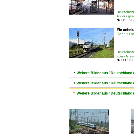
Deutschland
Anders ges
119
1517

Ein unbek
Dennis Fie
Deutschland
Köln – Gre
111
1200

Weitere Bilder aus "Deutschland / 
Weitere Bilder aus "Deutschland 
Weitere Bilder aus "Deutschland 