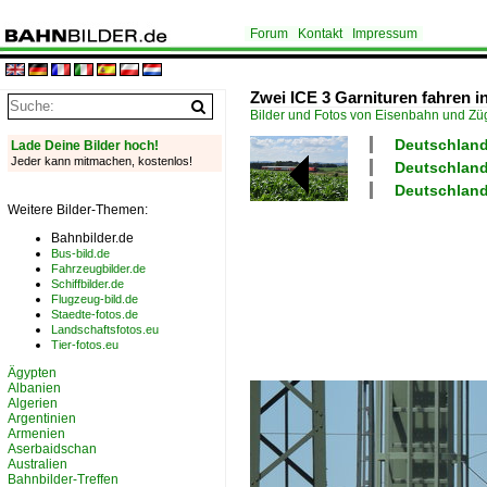
Forum
Kontakt
Impressum
Zwei ICE 3 Garnituren fahren 
Bilder und Fotos von Eisenbahn und Z
Deutschland 
Lade Deine Bilder hoch!
Jeder kann mitmachen, kostenlos!
Deutschland 
Deutschland
Weitere Bilder-Themen:
Bahnbilder.de
Bus-bild.de
Fahrzeugbilder.de
Schiffbilder.de
Flugzeug-bild.de
Staedte-fotos.de
Landschaftsfotos.eu
Tier-fotos.eu
Ägypten
Albanien
Algerien
Argentinien
Armenien
Aserbaidschan
Australien
Bahnbilder-Treffen