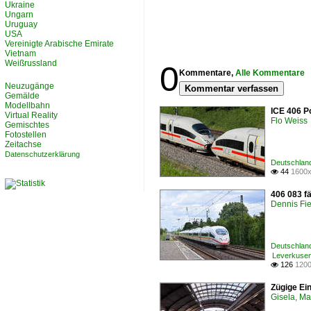
Ukraine
Ungarn
Uruguay
USA
Vereinigte Arabische Emirate
Vietnam
Weißrussland
0
Kommentare,
Alle Kommentare
Neuzugänge
Kommentar verfassen
Gemälde
Modellbahn
ICE 406 Po
Virtual Reality
Flo Weiss
Gemischtes
Fotostellen
Zeitachse
Datenschutzerklärung
Deutschland
44
1600x

406 083 f
Dennis Fie
Deutschland
Leverkusen 
126
1200

Zügige Ein
Gisela, Ma