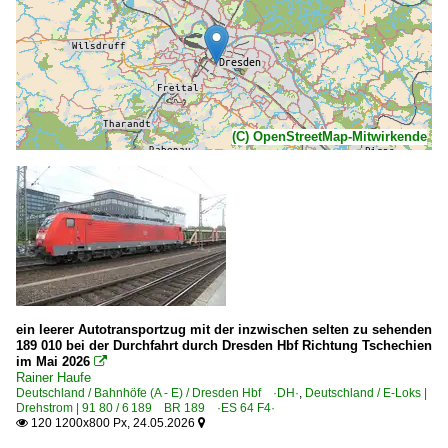
(C) OpenStreetMap-Mitwirkende
ein leerer Autotransportzug mit der inzwischen selten zu sehenden
189 010 bei der Durchfahrt durch Dresden Hbf Richtung Tschechien
im Mai 2026

Rainer Haufe
Deutschland / Bahnhöfe (A - E) / Dresden Hbf ·DH·
,
Deutschland / E-Loks |
Drehstrom | 91 80 / 6 189 BR 189 ·ES 64 F4·
120 1200x800 Px, 24.05.2026

