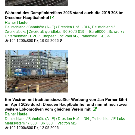
Während des Dampfloktreffens 2026 stand auch die 2019 308 im
Dresdner Hauptbahnhof

Rainer Haufe
Deutschland / Bahnhöfe (A - E) / Dresden Hbf ·DH·
,
Deutschland /
Zweikraftloks | Zweikrafthybridloks | 90 80 / 2 019 ·Euro9000·
,
Schweiz /
Unternehmen | EVU / European Loc Pool AG, Frauenfeld ·ELP·
194 1200x800 Px, 19.05.2026


Ein Vectron mit traditionsbewußter Werbung von Jan Perner fährt
im April 2026 durch Dresden Hauptbahnhof und nimmt noch zwei
weitere Lokomotiven vom gleichen Verein mit.

Rainer Haufe
Deutschland / Bahnhöfe (A - E) / Dresden Hbf ·DH·
,
Tschechien / E-Loks |
Mehrsystem / 7 383 BR 383 ·Vectron MS·
192 1200x800 Px, 12.05.2026
