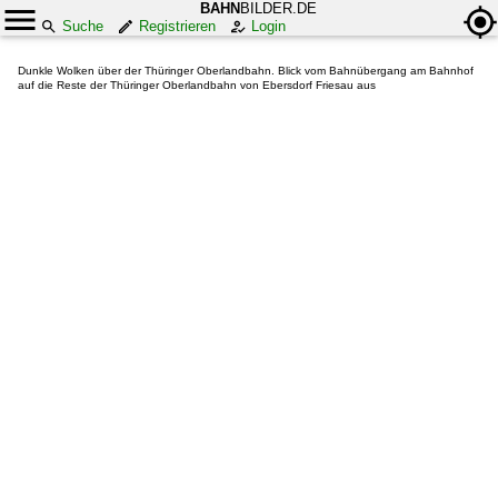
BAHN
BILDER.DE
Suche
Registrieren
Login
Dunkle Wolken über der Thüringer Oberlandbahn. Blick vom Bahnübergang am Bahnhof
auf die Reste der Thüringer Oberlandbahn von Ebersdorf Friesau aus