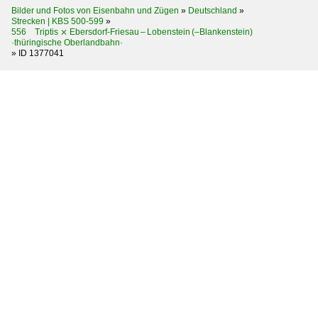
Bilder und Fotos von Eisenbahn und Zügen
»
Deutschland
»
Strecken | KBS 500-599
»
556 Triptis ⨯ Ebersdorf-Friesau – Lobenstein (–Blankenstein)
·thüringische Oberlandbahn·
»
ID 1377041