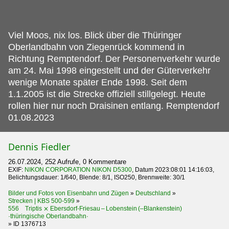
Viel Moos, nix los.
Blick über die Thüringer
Oberlandbahn von Ziegenrück kommend in
Richtung Remptendorf. Der Personenverkehr wurde
am 24. Mai 1998 eingestellt und der Güterverkehr
wenige Monate später Ende 1998. Seit dem
1.1.2005 ist die Strecke offiziell stillgelegt. Heute
rollen hier nur noch Draisinen entlang. Remptendorf
01.08.2023
Dennis Fiedler
26.07.2024, 252 Aufrufe, 0 Kommentare
EXIF:
NIKON CORPORATION NIKON D5300
, Datum 2023:08:01 14:16:03,
Belichtungsdauer: 1/640, Blende: 8/1, ISO250, Brennweite: 30/1
Bilder und Fotos von Eisenbahn und Zügen
»
Deutschland
»
Strecken | KBS 500-599
»
556 Triptis ⨯ Ebersdorf-Friesau – Lobenstein (–Blankenstein)
·thüringische Oberlandbahn·
»
ID 1376713