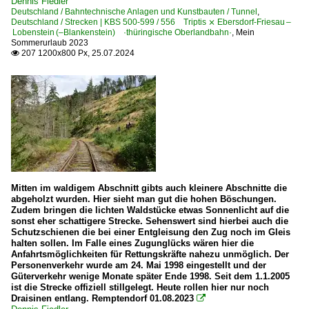
Dennis Fiedler
Deutschland / Bahntechnische Anlagen und Kunstbauten / Tunnel
,
Deutschland / Strecken | KBS 500-599 / 556 Triptis ⨯ Ebersdorf-Friesau –
Lobenstein (–Blankenstein) ·thüringische Oberlandbahn·
,
Mein
Sommerurlaub 2023
207 1200x800 Px, 25.07.2024

Mitten im waldigem Abschnitt gibts auch kleinere Abschnitte die
abgeholzt wurden. Hier sieht man gut die hohen Böschungen.
Zudem bringen die lichten Waldstücke etwas Sonnenlicht auf die
sonst eher schattigere Strecke. Sehenswert sind hierbei auch die
Schutzschienen die bei einer Entgleisung den Zug noch im Gleis
halten sollen. Im Falle eines Zugunglücks wären hier die
Anfahrtsmöglichkeiten für Rettungskräfte nahezu unmöglich. Der
Personenverkehr wurde am 24. Mai 1998 eingestellt und der
Güterverkehr wenige Monate später Ende 1998. Seit dem 1.1.2005
ist die Strecke offiziell stillgelegt. Heute rollen hier nur noch
Draisinen entlang. Remptendorf 01.08.2023
