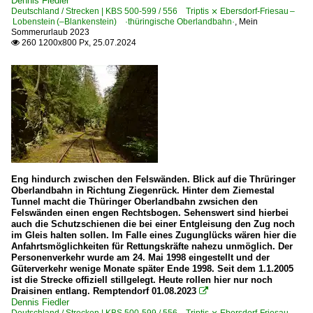
Dennis Fiedler
Deutschland / Strecken | KBS 500-599 / 556 Triptis ⨯ Ebersdorf-Friesau –
Lobenstein (–Blankenstein) ·thüringische Oberlandbahn·
,
Mein
Sommerurlaub 2023
260 1200x800 Px, 25.07.2024

Eng hindurch zwischen den Felswänden. Blick auf die Thrüringer
Oberlandbahn in Richtung Ziegenrück. Hinter dem Ziemestal
Tunnel macht die Thüringer Oberlandbahn zwsichen den
Felswänden einen engen Rechtsbogen. Sehenswert sind hierbei
auch die Schutzschienen die bei einer Entgleisung den Zug noch
im Gleis halten sollen. Im Falle eines Zugunglücks wären hier die
Anfahrtsmöglichkeiten für Rettungskräfte nahezu unmöglich. Der
Personenverkehr wurde am 24. Mai 1998 eingestellt und der
Güterverkehr wenige Monate später Ende 1998. Seit dem 1.1.2005
ist die Strecke offiziell stillgelegt. Heute rollen hier nur noch
Draisinen entlang. Remptendorf 01.08.2023

Dennis Fiedler
Deutschland / Strecken | KBS 500-599 / 556 Triptis ⨯ Ebersdorf-Friesau –