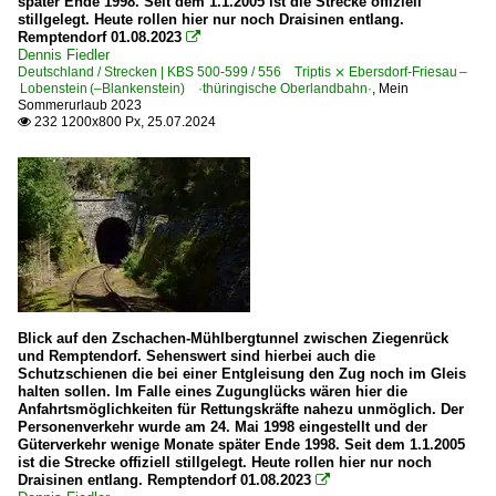
später Ende 1998. Seit dem 1.1.2005 ist die Strecke offiziell
stillgelegt. Heute rollen hier nur noch Draisinen entlang.
Remptendorf 01.08.2023

Dennis Fiedler
Deutschland / Strecken | KBS 500-599 / 556 Triptis ⨯ Ebersdorf-Friesau –
Lobenstein (–Blankenstein) ·thüringische Oberlandbahn·
,
Mein
Sommerurlaub 2023
232 1200x800 Px, 25.07.2024

Blick auf den Zschachen-Mühlbergtunnel zwischen Ziegenrück
und Remptendorf. Sehenswert sind hierbei auch die
Schutzschienen die bei einer Entgleisung den Zug noch im Gleis
halten sollen. Im Falle eines Zugunglücks wären hier die
Anfahrtsmöglichkeiten für Rettungskräfte nahezu unmöglich. Der
Personenverkehr wurde am 24. Mai 1998 eingestellt und der
Güterverkehr wenige Monate später Ende 1998. Seit dem 1.1.2005
ist die Strecke offiziell stillgelegt. Heute rollen hier nur noch
Draisinen entlang. Remptendorf 01.08.2023
