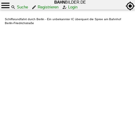
BAHN
BILDER.DE
Suche
Registrieren
Login
Schiffsrundfahrt durch Berlin - Ein unbekannter IC überquert die Spree am Bahnhof
Berlin-Friedrichstraße