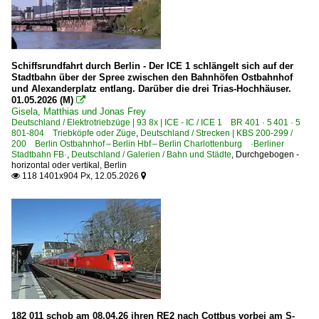
Schiffsrundfahrt durch Berlin - Der ICE 1 schlängelt sich auf der
Stadtbahn über der Spree zwischen den Bahnhöfen Ostbahnhof
und Alexanderplatz entlang. Darüber die drei Trias-Hochhäuser.
01.05.2026 (M)

Gisela, Matthias und Jonas Frey
Deutschland / Elektrotriebzüge | 93 8x | ICE - IC / ICE 1 BR 401 · 5 401 · 5
801-804 Triebköpfe oder Züge
,
Deutschland / Strecken | KBS 200-299 /
200 Berlin Ostbahnhof – Berlin Hbf – Berlin Charlottenburg ·Berliner
Stadtbahn FB·
,
Deutschland / Galerien / Bahn und Städte
,
Durchgebogen -
horizontal oder vertikal
,
Berlin
118 1401x904 Px, 12.05.2026


182 011 schob am 08.04.26 ihren RE2 nach Cottbus vorbei am S-