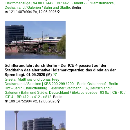
Elektrotriebzüge | 94 80 / 0 442 BR 442 ·Talent 2· 'Hamsterbacke'
,
Deutschland / Galerien / Bahn und Städte
,
Berlin
121 1407x904 Px, 12.05.2026


Schiffsrundfahrt durch Berlin - Der ICE 4 passiert auf der
Stadtbahn das alternative Holzmarktquartier, das direkt an der
Spree liegt. 01.05.2026 (M)

Gisela, Matthias und Jonas Frey
Deutschland / Strecken | KBS 200-299 / 200 Berlin Ostbahnhof – Berlin
Hbf – Berlin Charlottenburg ·Berliner Stadtbahn FB·
,
Deutschland /
Galerien / Bahn und Städte
,
Deutschland / Elektrotriebzüge | 93 8x | ICE - IC /
ICE 4 BR 412 · x 412 · x 812
,
Berlin
109 1475x904 Px, 12.05.2026

