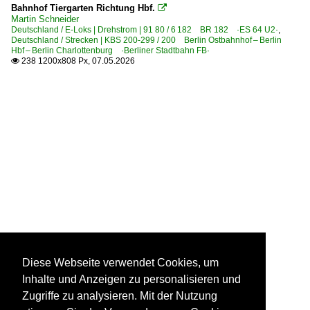
Bahnhof Tiergarten Richtung Hbf.

Martin Schneider
Deutschland / E-Loks | Drehstrom | 91 80 / 6 182 BR 182 ·ES 64 U2·
,
Deutschland / Strecken | KBS 200-299 / 200 Berlin Ostbahnhof – Berlin
Hbf – Berlin Charlottenburg ·Berliner Stadtbahn FB·
238 1200x808 Px, 07.05.2026

Diese Webseite verwendet Cookies, um
Inhalte und Anzeigen zu personalisieren und
Zugriffe zu analysieren. Mit der Nutzung