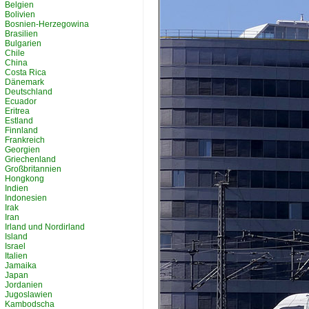
Belgien
Bolivien
Bosnien-Herzegowina
Brasilien
Bulgarien
Chile
China
Costa Rica
Dänemark
Deutschland
Ecuador
Eritrea
Estland
Finnland
Frankreich
Georgien
Griechenland
Großbritannien
Hongkong
Indien
Indonesien
Irak
Iran
Irland und Nordirland
Island
Israel
Italien
Jamaika
Japan
Jordanien
Jugoslawien
Kambodscha