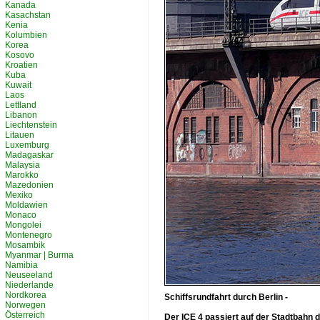
Kanada
Kasachstan
Kenia
Kolumbien
Korea
Kosovo
Kroatien
Kuba
Kuwait
Laos
Lettland
Libanon
Liechtenstein
Litauen
Luxemburg
Madagaskar
Malaysia
Marokko
Mazedonien
Mexiko
Moldawien
Monaco
Mongolei
Montenegro
Mosambik
Myanmar | Burma
Namibia
Neuseeland
Niederlande
Nordkorea
Schiffsrundfahrt durch Berlin -
Norwegen
Österreich
Der ICE 4 passiert auf der Stadtbahn d