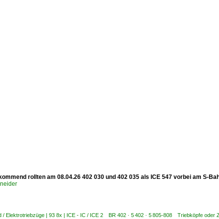
kommend rollten am 08.04.26 402 030 und 402 035 als ICE 547 vorbei am S-Bah
hneider
 / Elektrotriebzüge | 93 8x | ICE - IC / ICE 2 BR 402 · 5 402 · 5 805-808 Triebköpfe oder 