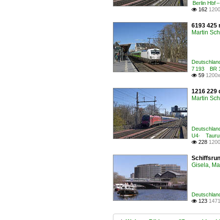
Berlin Hbf 
162
1200

6193 425 
Martin Sc
Deutschland
7 193 BR 1
59
1200x

1216 229 
Martin Sc
Deutschland
U4· Taurus
228
1200

Schiffsrun
Gisela, Ma
Deutschland
123
1471
