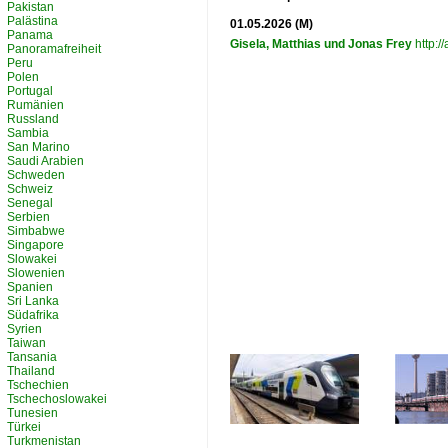
Pakistan
Palästina
01.05.2026 (M)
Panama
Gisela, Matthias und Jonas Frey
http:/
Panoramafreiheit
Peru
Polen
Portugal
Rumänien
Russland
Sambia
San Marino
Saudi Arabien
Schweden
Schweiz
Senegal
Serbien
Simbabwe
Singapore
Slowakei
Slowenien
Spanien
Sri Lanka
Südafrika
Syrien
Taiwan
Tansania
Thailand
Tschechien
Tschechoslowakei
Tunesien
Türkei
Turkmenistan