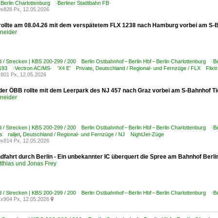
– Berlin Charlottenburg ·Berliner Stadtbahn FB·
x828 Px, 12.05.2026
rollte am 08.04.26 mit dem verspätetem FLX 1238 nach Hamburg vorbei am S-B
hneider
 / Strecken | KBS 200-299 / 200 Berlin Ostbahnhof – Berlin Hbf – Berlin Charlottenburg ·Be
93 ·Vectron AC/MS· 'X4 E' Private
,
Deutschland / Regional- und Fernzüge / FLX Flixt
801 Px, 12.05.2026
der ÖBB rollte mit dem Leerpark des NJ 457 nach Graz vorbei am S-Bahnhof Ti
hneider
 / Strecken | KBS 200-299 / 200 Berlin Ostbahnhof – Berlin Hbf – Berlin Charlottenburg ·Be
 railjet
,
Deutschland / Regional- und Fernzüge / NJ NightJet-Züge
x814 Px, 12.05.2026
dfahrt durch Berlin - Ein unbekannter IC überquert die Spree am Bahnhof Berlin
tthias und Jonas Frey
 / Strecken | KBS 200-299 / 200 Berlin Ostbahnhof – Berlin Hbf – Berlin Charlottenburg ·Be
x904 Px, 12.05.2026
