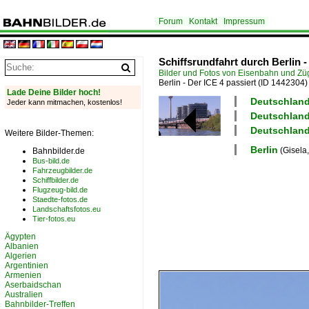
Forum
Kontakt
Impressum
Schiffsrundfahrt durch Berlin -
Bilder und Fotos von Eisenbahn und Z
Berlin - Der ICE 4 passiert
(ID 1442304)
Lade Deine Bilder hoch!
Deutschland 
Jeder kann mitmachen, kostenlos!
Deutschland 
Deutschland 
Weitere Bilder-Themen:
Berlin
(Gisela,
Bahnbilder.de
Bus-bild.de
Fahrzeugbilder.de
Schiffbilder.de
Flugzeug-bild.de
Staedte-fotos.de
Landschaftsfotos.eu
Tier-fotos.eu
Ägypten
Albanien
Algerien
Argentinien
Armenien
Aserbaidschan
Australien
Bahnbilder-Treffen