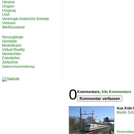
Ukraine
Ungarn
Uruguay
USA
Vereinigte Arabische Emirate
Vietnam
Weißrussland
Neuzugänge
Gemälde
Modellbahn
Virtual Reality
Gemischtes
Fotostellen
Zeitachse
Datenschutzerklärung
0
Kommentare,
Alle Kommentare
Kommentar verfassen
Aus Köln 
Martin Sc
Deutschland