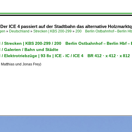
 Der ICE 4 passiert auf der Stadtbahn das alternative Holzmarktqua
ügen
»
Deutschland
»
Strecken | KBS 200-299
»
200 Berlin Ostbahnhof – Berlin Hb
/ Strecken | KBS 200-299 / 200 Berlin Ostbahnhof – Berlin Hbf –
/ Galerien / Bahn und Städte
/ Elektrotriebzüge | 93 8x | ICE - IC / ICE 4 BR 412 · x 412 · x 812
 Matthias und Jonas Frey)