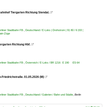
ahnhof Tiergarten Richtung Stendal.

rliner Stadtbahn FB·
,
Deutschland / E-Loks | Drehstrom | 91 80 / 6 193 ¦
rain-Züge
ergarten Richtung Hbf.

rliner Stadtbahn FB·
,
Österreich / E-Loks / BR 1216 · E 190 ·ES 64
-Friedrichstraße. 01.05.2026 (M)

rliner Stadtbahn FB·
,
Deutschland / Galerien / Bahn und Städte
,
Berlin