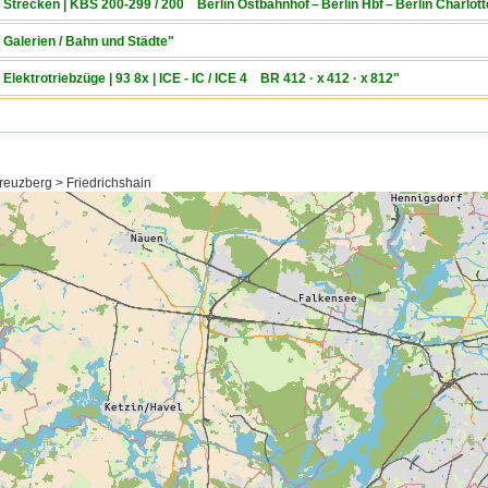
/ Strecken | KBS 200-299 / 200 Berlin Ostbahnhof – Berlin Hbf – Berlin Charlo
 Galerien / Bahn und Städte"
Elektrotriebzüge | 93 8x | ICE - IC / ICE 4 BR 412 · x 412 · x 812"
reuzberg > Friedrichshain