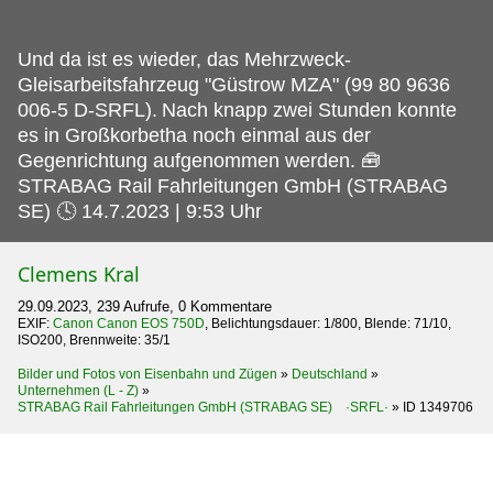
Und da ist es wieder, das Mehrzweck-
Gleisarbeitsfahrzeug "Güstrow MZA" (99 80 9636
006-5 D-SRFL).
Nach knapp zwei Stunden konnte
es in Großkorbetha noch einmal aus der
Gegenrichtung aufgenommen werden. 🧰
STRABAG Rail Fahrleitungen GmbH (STRABAG
SE) 🕓 14.7.2023 | 9:53 Uhr
Clemens Kral
29.09.2023, 239 Aufrufe, 0 Kommentare
EXIF:
Canon Canon EOS 750D
, Belichtungsdauer: 1/800, Blende: 71/10,
ISO200, Brennweite: 35/1
Bilder und Fotos von Eisenbahn und Zügen
»
Deutschland
»
Unternehmen (L - Z)
»
STRABAG Rail Fahrleitungen GmbH (STRABAG SE) ·SRFL·
»
ID 1349706