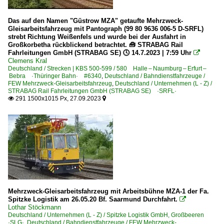
Das auf den Namen "Güstrow MZA" getaufte Mehrzweck-
Gleisarbeitsfahrzeug mit Pantograph (99 80 9636 006-5 D-SRFL)
strebt Richtung Weißenfels und wurde bei der Ausfahrt in
Großkorbetha rückblickend betrachtet. 🧰 STRABAG Rail
Fahrleitungen GmbH (STRABAG SE) 🕓 14.7.2023 | 7:59 Uhr

Clemens Kral
Deutschland / Strecken | KBS 500-599 / 580 Halle – Naumburg – Erfurt –
Bebra ·Thüringer Bahn· #6340
,
Deutschland / Bahndienstfahrzeuge /
FEW Mehrzweck-Gleisarbeitsfahrzeug
,
Deutschland / Unternehmen (L - Z) /
STRABAG Rail Fahrleitungen GmbH (STRABAG SE) ·SRFL·
291 1500x1015 Px, 27.09.2023


Mehrzweck-Gleisarbeitsfahrzeug mit Arbeitsbühne MZA-1 der Fa.
Spitzke Logistik am 26.05.20 Bf. Saarmund Durchfahrt.

Lothar Stöckmann
Deutschland / Unternehmen (L - Z) / Spitzke Logistik GmbH, Großbeeren
·SLG·
,
Deutschland / Bahndienstfahrzeuge / FEW Mehrzweck-