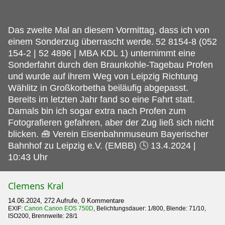
Das zweite Mal an diesem Vormittag, dass ich von
einem Sonderzug überrascht werde.
52 8154-8 (052
154-2 | 52 4896 | MBA KDL 1) unternimmt eine
Sonderfahrt durch den Braunkohle-Tagebau Profen
und wurde auf ihrem Weg von Leipzig Richtung
Wählitz in Großkorbetha beiläufig abgepasst.
Bereits im letzten Jahr fand so eine Fahrt statt.
Damals bin ich sogar extra nach Profen zum
Fotografieren gefahren, aber der Zug ließ sich nicht
blicken. 🧰 Verein Eisenbahnmuseum Bayerischer
Bahnhof zu Leipzig e.V. (EMBB) 🕓 13.4.2024 |
10:43 Uhr
Clemens Kral
14.06.2024, 272 Aufrufe, 0 Kommentare
EXIF:
Canon Canon EOS 750D
, Belichtungsdauer: 1/800, Blende: 71/10,
ISO200, Brennweite: 28/1