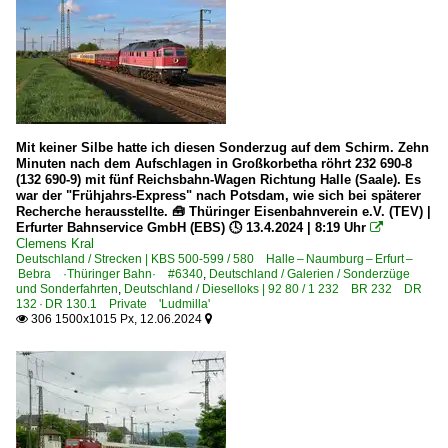
Mit keiner Silbe hatte ich diesen Sonderzug auf dem Schirm. Zehn
Minuten nach dem Aufschlagen in Großkorbetha röhrt 232 690-8
(132 690-9) mit fünf Reichsbahn-Wagen Richtung Halle (Saale). Es
war der "Frühjahrs-Express" nach Potsdam, wie sich bei späterer
Recherche herausstellte. 🧰 Thüringer Eisenbahnverein e.V. (TEV) |
Erfurter Bahnservice GmbH (EBS) 🕓 13.4.2024 | 8:19 Uhr

Clemens Kral
Deutschland / Strecken | KBS 500-599 / 580 Halle – Naumburg – Erfurt –
Bebra ·Thüringer Bahn· #6340
,
Deutschland / Galerien / Sonderzüge
und Sonderfahrten
,
Deutschland / Dieselloks | 92 80 / 1 232 BR 232 DR
132 · DR 130.1 Private 'Ludmilla'
306 1500x1015 Px, 12.06.2024

