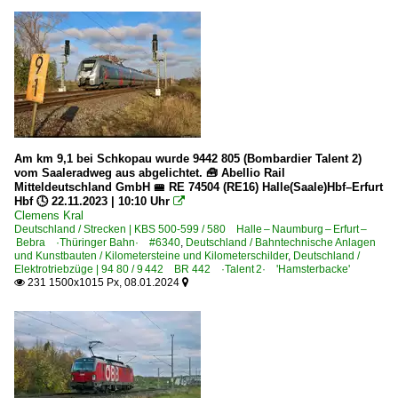
Am km 9,1 bei Schkopau wurde 9442 805 (Bombardier Talent 2)
vom Saaleradweg aus abgelichtet. 🧰 Abellio Rail
Mitteldeutschland GmbH 🚝 RE 74504 (RE16) Halle(Saale)Hbf–Erfurt
Hbf 🕓 22.11.2023 | 10:10 Uhr

Clemens Kral
Deutschland / Strecken | KBS 500-599 / 580 Halle – Naumburg – Erfurt –
Bebra ·Thüringer Bahn· #6340
,
Deutschland / Bahntechnische Anlagen
und Kunstbauten / Kilometersteine und Kilometerschilder
,
Deutschland /
Elektrotriebzüge | 94 80 / 9 442 BR 442 ·Talent 2· 'Hamsterbacke'
231 1500x1015 Px, 08.01.2024

