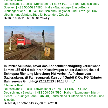
Clemens Kral
Deutschland / E-Loks | Drehstrom | 91 80 / 6 101 BR 101
,
Deutschland /
Strecken | KBS 500-599 / 580 Halle – Naumburg – Erfurt – Bebra
·Thüringer Bahn· #6340
,
Deutschland / Regional- und Fernzüge / DbZ
Überführungsfahrten, Züge für besondere Zwecke
263 1600x915 Px, 08.01.2024


In letzter Sekunde, bevor das Sonnenlicht endgültig verschwand,
kommt 156 001-0 mit ihren Kesselwagen an der Saalebrücke bei
Schkopau Richtung Merseburg Hbf vorbei. Aufnahme vom
Saaleradweg. 🧰 Fahrzeugwerk Karsdorf GmbH & Co. KG (Erfurter
Bahnservice GmbH) 🕓 22.11.2023 | 10:18 Uhr

Clemens Kral
Deutschland / E-Loks | konventionell / 6 156 BR 156 DR 252
,
Deutschland / Strecken | KBS 500-599 / 580 Halle – Naumburg – Erfurt –
Bebra ·Thüringer Bahn· #6340
,
Deutschland / Güterverkehr / Kessel- und
Silozüge
348
1500x1015 Px, 08.01.2024

 2
