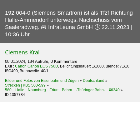
192 004-0 (Siemens Smartron) ist als Tfzf Richtung
Halle-Ammendorf unterwegs.
Nachschuss vom
Saaleradweg. 🧰 InfraLeuna GmbH 🕓 22.11.2023 |
10:36 Uhr
Clemens Kral
08.01.2024, 184 Aufrufe, 0 Kommentare
EXIF:
Canon Canon EOS 750D
, Belichtungsdauer: 1/1000, Blende: 71/10,
ISO400, Brennweite: 40/1
Bilder und Fotos von Eisenbahn und Zügen
»
Deutschland
»
Strecken | KBS 500-599
»
580 Halle – Naumburg – Erfurt – Bebra ·Thüringer Bahn· #6340
»
ID 1357784