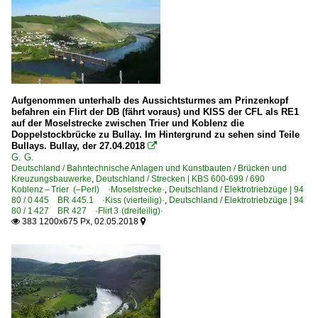
Aufgenommen unterhalb des Aussichtsturmes am Prinzenkopf
befahren ein Flirt der DB (fährt voraus) und KISS der CFL als RE1
auf der Moselstrecke zwischen Trier und Koblenz die
Doppelstockbrücke zu Bullay. Im Hintergrund zu sehen sind Teile
Bullays. Bullay, der 27.04.2018

G. G.
Deutschland / Bahntechnische Anlagen und Kunstbauten / Brücken und
Kreuzungsbauwerke
,
Deutschland / Strecken | KBS 600-699 / 690
Koblenz – Trier (–Perl) ·Moselstrecke·
,
Deutschland / Elektrotriebzüge | 94
80 / 0 445 BR 445.1 ·Kiss (vierteilig)·
,
Deutschland / Elektrotriebzüge | 94
80 / 1 427 BR 427 ·Flirt 3 (dreiteilig)·
383 1200x675 Px, 02.05.2018

