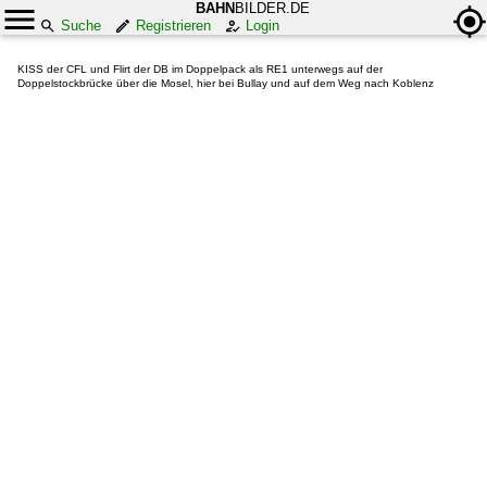
BAHN
BILDER.DE
Suche
Registrieren
Login
KISS der CFL und Flirt der DB im Doppelpack als RE1 unterwegs auf der
Doppelstockbrücke über die Mosel, hier bei Bullay und auf dem Weg nach Koblenz