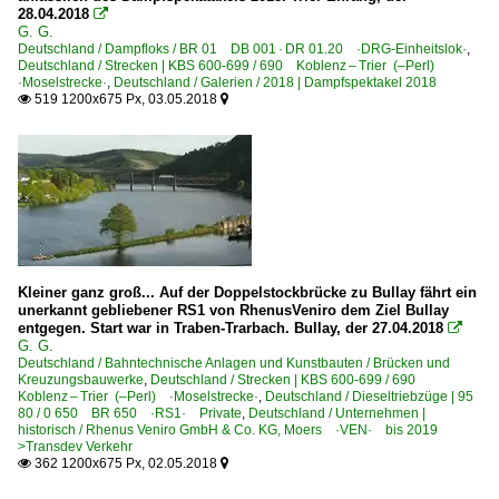
28.04.2018

G. G.
Deutschland / Dampfloks / BR 01 DB 001 · DR 01.20 ·DRG-Einheitslok·
,
Deutschland / Strecken | KBS 600-699 / 690 Koblenz – Trier (–Perl)
·Moselstrecke·
,
Deutschland / Galerien / 2018 | Dampfspektakel 2018
519 1200x675 Px, 03.05.2018


Kleiner ganz groß... Auf der Doppelstockbrücke zu Bullay fährt ein
unerkannt gebliebener RS1 von RhenusVeniro dem Ziel Bullay
entgegen. Start war in Traben-Trarbach. Bullay, der 27.04.2018

G. G.
Deutschland / Bahntechnische Anlagen und Kunstbauten / Brücken und
Kreuzungsbauwerke
,
Deutschland / Strecken | KBS 600-699 / 690
Koblenz – Trier (–Perl) ·Moselstrecke·
,
Deutschland / Dieseltriebzüge | 95
80 / 0 650 BR 650 ·RS1· Private
,
Deutschland / Unternehmen |
historisch / Rhenus Veniro GmbH & Co. KG, Moers ·VEN· bis 2019
>Transdev Verkehr
362 1200x675 Px, 02.05.2018

