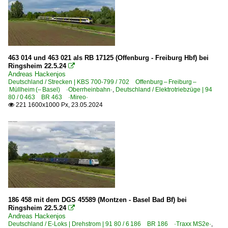
463 014 und 463 021 als RB 17125 (Offenburg - Freiburg Hbf) bei
Ringsheim 22.5.24

Andreas Hackenjos
Deutschland / Strecken | KBS 700-799 / 702 Offenburg – Freiburg –
Müllheim (– Basel) ·Oberrheinbahn·
,
Deutschland / Elektrotriebzüge | 94
80 / 0 463 BR 463 ·Mireo·
221 1600x1000 Px, 23.05.2024

186 458 mit dem DGS 45589 (Montzen - Basel Bad Bf) bei
Ringsheim 22.5.24

Andreas Hackenjos
Deutschland / E-Loks | Drehstrom | 91 80 / 6 186 BR 186 ·Traxx MS2e·
,