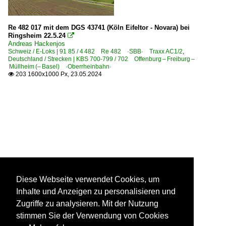
Re 482 017 mit dem DGS 43741 (Köln Eifeltor - Novara) bei
Ringsheim 22.5.24

Andreas Hackenjos
Schweiz / E-Loks | 91 85 / 4 482 Re 482 ·SBB· Traxx AC1/2
,
Deutschland / Strecken | KBS 700-799 / 702 Offenburg – Freiburg –
Müllheim (– Basel) ·Oberrheinbahn·
203 1600x1000 Px, 23.05.2024

Diese Webseite verwendet Cookies, um
Inhalte und Anzeigen zu personalisieren und
Zugriffe zu analysieren. Mit der Nutzung
stimmen Sie der Verwendung von Cookies