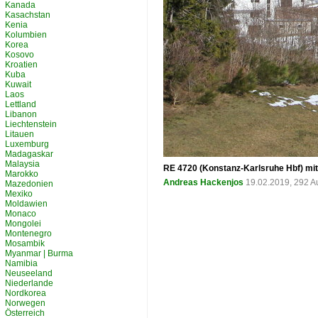
Kanada
Kasachstan
Kenia
Kolumbien
Korea
Kosovo
Kroatien
Kuba
Kuwait
Laos
Lettland
Libanon
Liechtenstein
Litauen
Luxemburg
Madagaskar
Malaysia
RE 4720 (Konstanz-Karlsruhe Hbf) mit
Marokko
Andreas Hackenjos
19.02.2019, 292 A
Mazedonien
Mexiko
Moldawien
Monaco
Mongolei
Montenegro
Mosambik
Myanmar | Burma
Namibia
Neuseeland
Niederlande
Nordkorea
Norwegen
Österreich