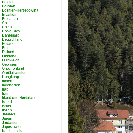
Belgien
Bolivien
Bosnien-Herzegowina
Brasilien
Bulgarien
Chile
China
Costa Rica
Dänemark
Deutschland
Ecuador
Eritrea
Estland
Finnland
Frankreich
Georgien
Griechenland
Großbritannien
Hongkong
Indien
Indonesien
Irak
Iran
Irland und Nordirland
Island
Israel
Italien
Jamaika
Japan
Jordanien
Jugoslawien
Kambodscha