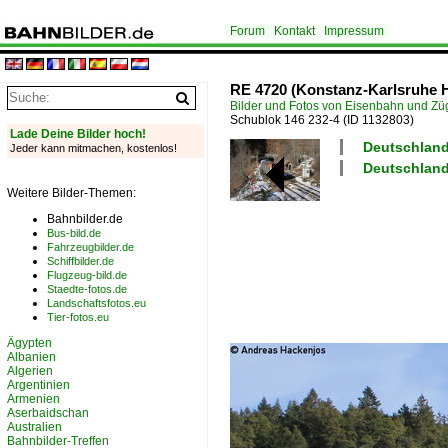
Forum
Kontakt
Impressum
RE 4720 (Konstanz-Karlsruhe H
Bilder und Fotos von Eisenbahn und Z
Schublok 146 232-4
(ID 1132803)
Lade Deine Bilder hoch!
Deutschland
Jeder kann mitmachen, kostenlos!
Deutschland
Weitere Bilder-Themen:
Bahnbilder.de
Bus-bild.de
Fahrzeugbilder.de
Schiffbilder.de
Flugzeug-bild.de
Staedte-fotos.de
Landschaftsfotos.eu
Tier-fotos.eu
Ägypten
Albanien
Algerien
Argentinien
Armenien
Aserbaidschan
Australien
Bahnbilder-Treffen