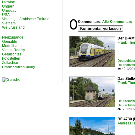
Ukraine
Ungarn
Uruguay
USA
0
Vereinigte Arabische Emirate
Kommentare,
Alle Kommentare
Vietnam
Weißrussland
Kommentar verfassen
Neuzugänge
Der D-AMS
Gemälde
Frank Th
Modellbahn
Virtual Reality
Gemischtes
Fotostellen
Deutschland
Zeitachse
Deutschland
Datenschutzerklärung
49
1200x

Das Stell
Frank Th
Deutschland
Deutschland
56
1200x

RE 4730 (
Andreas H