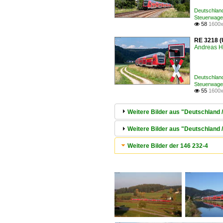
Deutschland
Steuerwage
58
1600x

RE 3218 (
Andreas H
Deutschland
Steuerwage
55
1600x

Weitere Bilder aus "Deutschland
Weitere Bilder aus "Deutschland 
Weitere Bilder der 146 232-4