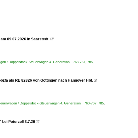
am 09.07.2026 in Saarstedt.

agen / Doppelstock-Steuerwagen 4. Generation 763-767, 785
,
pbzfa als RE 82826 von Göttingen nach Hannover Hbf.

teuerwagen / Doppelstock-Steuerwagen 4. Generation 763-767, 785
,
bei Peterzell 3.7.26
