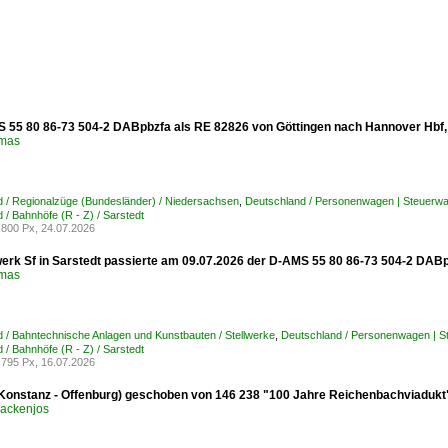
 55 80 86-73 504-2 DABpbzfa als RE 82826 von Göttingen nach Hannover Hbf, 
omas
 / Regionalzüge (Bundesländer) / Niedersachsen
,
Deutschland / Personenwagen | Steuerw
 / Bahnhöfe (R - Z) / Sarstedt
800 Px, 24.07.2026
werk Sf in Sarstedt passierte am 09.07.2026 der D-AMS 55 80 86-73 504-2 DAB
omas
 / Bahntechnische Anlagen und Kunstbauten / Stellwerke
,
Deutschland / Personenwagen | S
 / Bahnhöfe (R - Z) / Sarstedt
795 Px, 16.07.2026
Konstanz - Offenburg) geschoben von 146 238 "100 Jahre Reichenbachviadukt" 
ackenjos