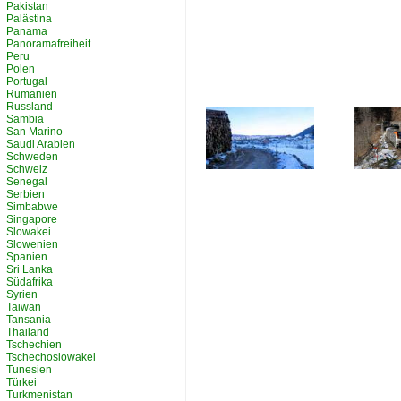
Pakistan
Palästina
Panama
Panoramafreiheit
Peru
Polen
Portugal
Rumänien
Russland
Sambia
San Marino
Saudi Arabien
Schweden
Schweiz
Senegal
Serbien
Simbabwe
Singapore
Slowakei
Slowenien
Spanien
Sri Lanka
Südafrika
Syrien
Taiwan
Tansania
Thailand
Tschechien
Tschechoslowakei
Tunesien
Türkei
Turkmenistan