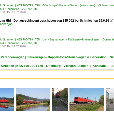
 / Strecken | KBS 700-799 / 720 Offenburg – Villingen – Singen (–Konstanz) ·Schwarzwa
n 4. Generation 763-767, 785
1000 Px, 16.07.2026
Ulm Hbf - Donaueschingen) geschoben von 245 002 bei Schmiechen 25.6.26

ackenjos
 / Strecken | KBS 700-799 / 755 Ulm – Sigmaringen – Tuttlingen – Immendingen ·Donautal
n 4. Generation 763-767, 785
1000 Px, 14.07.2026
 / Personenwagen | Steuerwagen / Doppelstock-Steuerwagen 4. Generation 76
/ Strecken | KBS 700-799 / 720 Offenburg – Villingen – Singen (–Konstanz) 