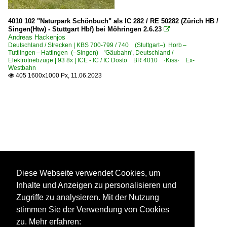
4010 102 "Naturpark Schönbuch" als IC 282 / RE 50282 (Zürich HB /
Singen(Htw) - Stuttgart Hbf) bei Möhringen 2.6.23

Andreas Hackenjos
Deutschland / Strecken | KBS 700-799 / 740 (Stuttgart–) Horb –
Tuttlingen – Hattingen (–Singen) 'Gäubahn'
,
Deutschland /
Elektrotriebzüge | 93 8x | ICE - IC / IC Dosto BR 4010 ·Kiss· Ex-
Westbahn
405 1600x1000 Px, 11.06.2023

Diese Webseite verwendet Cookies, um
Inhalte und Anzeigen zu personalisieren und
Zugriffe zu analysieren. Mit der Nutzung
stimmen Sie der Verwendung von Cookies
zu. Mehr erfahren: