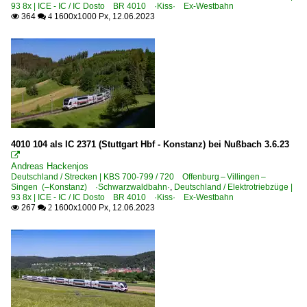
93 8x | ICE - IC / IC Dosto BR 4010 ·Kiss· Ex-Westbahn
364
1600x1000 Px, 12.06.2023

 4
4010 104 als IC 2371 (Stuttgart Hbf - Konstanz) bei Nußbach 3.6.23

Andreas Hackenjos
Deutschland / Strecken | KBS 700-799 / 720 Offenburg – Villingen –
Singen (–Konstanz) ·Schwarzwaldbahn·
,
Deutschland / Elektrotriebzüge |
93 8x | ICE - IC / IC Dosto BR 4010 ·Kiss· Ex-Westbahn
267
1600x1000 Px, 12.06.2023

 2