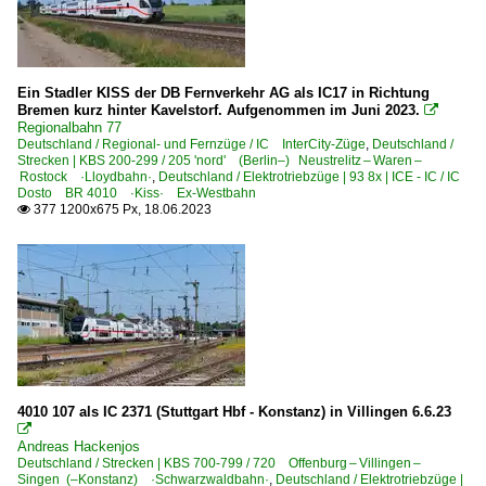
Ein Stadler KISS der DB Fernverkehr AG als IC17 in Richtung
Bremen kurz hinter Kavelstorf. Aufgenommen im Juni 2023.

Regionalbahn 77
Deutschland / Regional- und Fernzüge / IC InterCity-Züge
,
Deutschland /
Strecken | KBS 200-299 / 205 'nord' (Berlin–) Neustrelitz – Waren –
Rostock ·Lloydbahn·
,
Deutschland / Elektrotriebzüge | 93 8x | ICE - IC / IC
Dosto BR 4010 ·Kiss· Ex-Westbahn
377 1200x675 Px, 18.06.2023

4010 107 als IC 2371 (Stuttgart Hbf - Konstanz) in Villingen 6.6.23

Andreas Hackenjos
Deutschland / Strecken | KBS 700-799 / 720 Offenburg – Villingen –
Singen (–Konstanz) ·Schwarzwaldbahn·
,
Deutschland / Elektrotriebzüge |