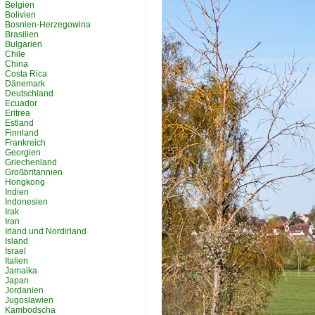
Belgien
Bolivien
Bosnien-Herzegowina
Brasilien
Bulgarien
Chile
China
Costa Rica
Dänemark
Deutschland
Ecuador
Eritrea
Estland
Finnland
Frankreich
Georgien
Griechenland
Großbritannien
Hongkong
Indien
Indonesien
Irak
Iran
Irland und Nordirland
Island
Israel
Italien
Jamaika
Japan
Jordanien
Jugoslawien
Kambodscha