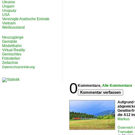
Ukraine
Ungarn
Uruguay
USA
Vereinigte Arabische Emirate
Vietnam
Weißrussland
Neuzugänge
Gemälde
Modellbahn
Virtual Reality
Gemischtes
Fotostellen
Zeitachse
Datenschutzerklärung
0
Kommentare,
Alle Kommentare
Kommentar verfassen
Aufgrund 
abgewicke
Gewitterfr
die A12 In
Markus
Österreich
Transalpin