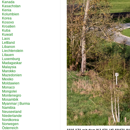
Kanada
Kasachstan
Kenia
Kolumbien
Korea
Kosovo
Kroatien
Kuba
Kuwait
Laos
Lettland
Libanon
Liechtenstein
Litauen
Luxemburg
Madagaskar
Malaysia
Marokko
Mazedonien
Mexiko
Moldawien
Monaco
Mongolei
Montenegro
Mosambik
Myanmar | Burma
Namibia
Neuseeland
Niederlande
Nordkorea
Norwegen
Österreich