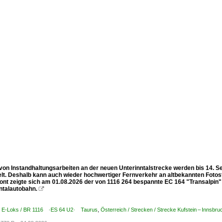
von Instandhaltungsarbeiten an der neuen Unterinntalstrecke werden bis 14. 
lt. Deshalb kann auch wieder hochwertiger Fernverkehr an altbekannten Fotost
ont zeigte sich am 01.08.2026 der von 1116 264 bespannte EC 164 "Transalpin" (
ntalautobahn.

 / E-Loks / BR 1116 ·ES 64 U2· Taurus
,
Österreich / Strecken / Strecke Kufstein – Innsbr