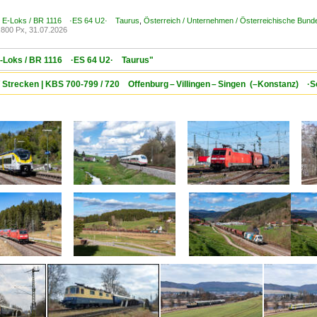
 / E-Loks / BR 1116 ·ES 64 U2· Taurus
,
Österreich / Unternehmen / Österreichische Bu
800 Px, 31.07.2026
/ E-Loks / BR 1116 ·ES 64 U2· Taurus"
/ Strecken | KBS 700-799 / 720 Offenburg – Villingen – Singen (–Konstanz) 