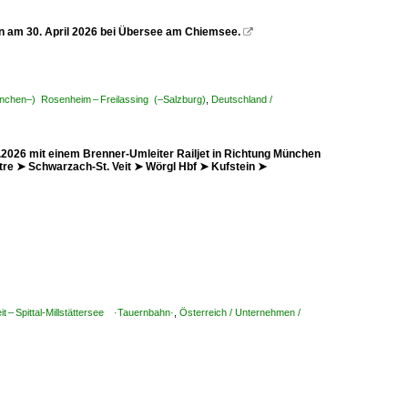
 am 30. April 2026 bei Übersee am Chiemsee.

nchen–) Rosenheim – Freilassing (–Salzburg)
,
Deutschland /
2026 mit einem Brenner-Umleiter Railjet in Richtung München
e ➤ Schwarzach-St. Veit ➤ Wörgl Hbf ➤ Kufstein ➤
t – Spittal-Millstättersee ·Tauernbahn·
,
Österreich / Unternehmen /