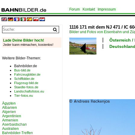
Forum
Kontakt
Impressum
1116 171 mit dem NJ 471 / IC 6
Bilder und Fotos von Eisenbahn und Z
Österreich 
Lade Deine Bilder hoch!
Jeder kann mitmachen, kostenlos!
Deutschland
Weitere Bilder-Themen:
Bahnbilder.de
Bus-bild.de
Fahrzeugbilder.de
Schiffbilder.de
Flugzeug-bild.de
Staedte-fotos.de
Landschaftsfotos.eu
Tier-fotos.eu
Ägypten
Albanien
Algerien
Argentinien
Armenien
Aserbaidschan
Australien
Bahnbilder-Treffen