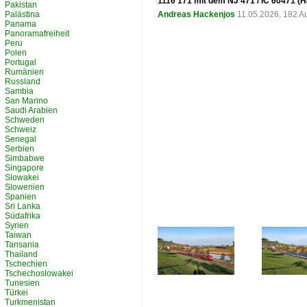
1116 171 mit dem NJ 471 / IC 60471 (
Pakistan
Palästina
Andreas Hackenjos
11.05.2026, 182 A
Panama
Panoramafreiheit
Peru
Polen
Portugal
Rumänien
Russland
Sambia
San Marino
Saudi Arabien
Schweden
Schweiz
Senegal
Serbien
Simbabwe
Singapore
Slowakei
Slowenien
Spanien
Sri Lanka
Südafrika
Syrien
Taiwan
Tansania
Thailand
Tschechien
Tschechoslowakei
Tunesien
Türkei
Turkmenistan