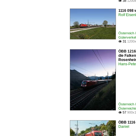
38
1200x

1116 098 
Rolf Eisen
Österreich
Güterverke
31
1200x

ÖBB 1216 
die Falke
Rosenhei
Hans-Pete
Österreich
Österreich
57
900x1

ÖBB 1116 1
Daniel