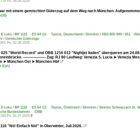
778 Px, 04.08.2026
war mit einem gemischten Güterzug auf dem Weg nach München. Aufgenommen
kolb
 / E-Loks / BR 1116 ·ES 64 U2· Taurus
,
Deutschland / Strecken | KBS 800-999 / 951 (Mü
hr / Gemischte Güterzüge
801 Px, 02.08.2026
025 "World Record" und ÖBB 1216 012 "Nightjet Italien" überqueren am 24.08.
nsteinbrücke. —————— Zug: RJ 80 Laufweg: Venezia S. Lucia ➤ Venezia Mestr
m ➤ München Ost ➤ München Hbf

r Kurz
 / E-Loks / BR 1116 ·ES 64 U2· Taurus
,
Österreich / Strecken / Strecke Schwarzach St. Vei
ische Bundesbahnen ·ÖBB·
200 Px, 31.07.2026

16 "Nö! Einfach Nö!" in Oberwinter, Juli 2026.
