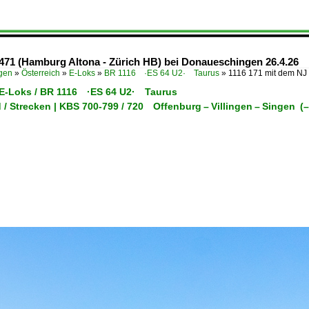
0471 (Hamburg Altona - Zürich HB) bei Donaueschingen 26.4.26
ügen
»
Österreich
»
E-Loks
»
BR 1116 ·ES 64 U2· Taurus
»
1116 171 mit dem NJ 
/ E-Loks / BR 1116 ·ES 64 U2· Taurus
 / Strecken | KBS 700-799 / 720 Offenburg – Villingen – Singen