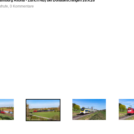
Hamburg Altona - Zürich HB) bei Donaueschingen 26.4.26
ufrufe, 0 Kommentare