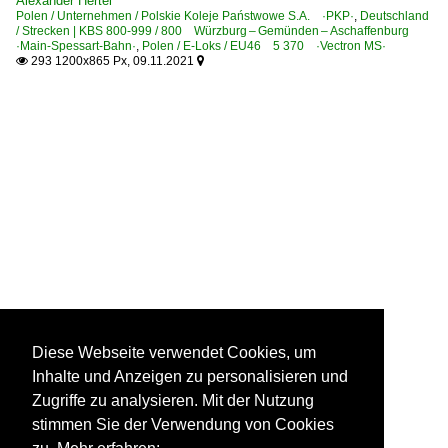
Alexander Hertel
Polen / Unternehmen / Polskie Koleje Państwowe S.A. ·PKP·
,
Deutschland
/ Strecken | KBS 800-999 / 800 Würzburg – Gemünden – Aschaffenburg
·Main-Spessart-Bahn·
,
Polen / E-Loks / EU46 5 370 ·Vectron MS·
293 1200x865 Px, 09.11.2021


Diese Webseite verwendet Cookies, um
Inhalte und Anzeigen zu personalisieren und
Zugriffe zu analysieren. Mit der Nutzung
stimmen Sie der Verwendung von Cookies