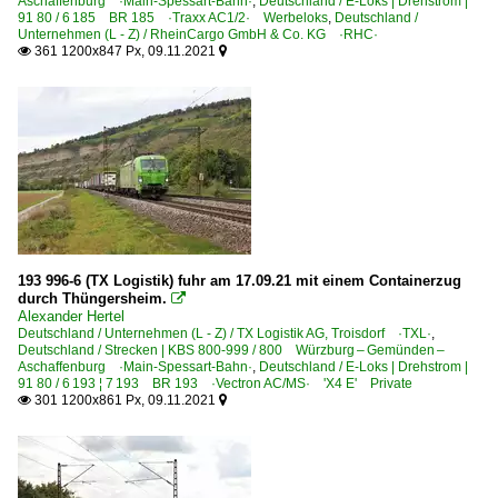
Aschaffenburg ·Main-Spessart-Bahn·
,
Deutschland / E-Loks | Drehstrom |
91 80 / 6 185 BR 185 ·Traxx AC1/2· Werbeloks
,
Deutschland /
Unternehmen (L - Z) / RheinCargo GmbH & Co. KG ·RHC·
361 1200x847 Px, 09.11.2021


193 996-6 (TX Logistik) fuhr am 17.09.21 mit einem Containerzug
durch Thüngersheim.

Alexander Hertel
Deutschland / Unternehmen (L - Z) / TX Logistik AG, Troisdorf ·TXL·
,
Deutschland / Strecken | KBS 800-999 / 800 Würzburg – Gemünden –
Aschaffenburg ·Main-Spessart-Bahn·
,
Deutschland / E-Loks | Drehstrom |
91 80 / 6 193 ¦ 7 193 BR 193 ·Vectron AC/MS· 'X4 E' Private
301 1200x861 Px, 09.11.2021

