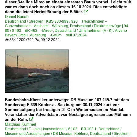
dieser 3-teilige Mireo an einem einsamen Baum vorbei. Leicht trüb
war es dann doch noch an diesem 16.10.2024. Dies entschädigte
dann die leicht Herbstfärbung der Blätter.

Daniel Bauch
Deutschland / Strecken | KBS 800-999 / 920 Treuchtlingen –
Gunzenhausen – Ansbach – Würzburg
,
Deutschland / Elektrotriebzüge | 94
80 / 0 463 BR 463 ·Mireo·
,
Deutschland / Unternehmen (A - K) / Arverio
Bayern GmbH, Augsburg ·GABY· seit 07.2024
334 1200x799 Px, 09.12.2024

Bundesbahn-Klassiker unterwegs: DB Museum 103 245-7 mit dem
Sonderzug F 339 Koblenz - Salzburg am 30.11.2024 kurz vor
Sonnenaufgang bei frostigen -3 °C in Winterhausen im Maintal.
Veranstalter der Adventsfahrt war Nostalgiezugreisen aus Mülheim
an der Ruhr.

Matthias Kümmel
Deutschland / E-Loks | konventionell / 6 103 BR 103.1
,
Deutschland /
Museen und Ausstellungen / DB Museum Koblenz
,
Deutschland / Strecken |