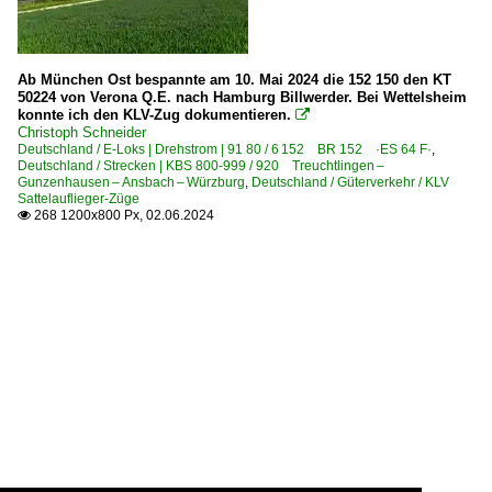
Ab München Ost bespannte am 10. Mai 2024 die 152 150 den KT
50224 von Verona Q.E. nach Hamburg Billwerder. Bei Wettelsheim
konnte ich den KLV-Zug dokumentieren.

Christoph Schneider
Deutschland / E-Loks | Drehstrom | 91 80 / 6 152 BR 152 ·ES 64 F·
,
Deutschland / Strecken | KBS 800-999 / 920 Treuchtlingen –
Gunzenhausen – Ansbach – Würzburg
,
Deutschland / Güterverkehr / KLV
Sattelauflieger-Züge
268 1200x800 Px, 02.06.2024
