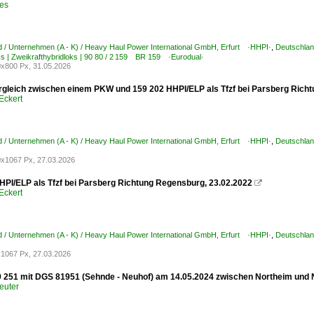
bes
 / Unternehmen (A - K) / Heavy Haul Power International GmbH, Erfurt ·HHPI·
,
Deutschlan
ks | Zweikrafthybridloks | 90 80 / 2 159 BR 159 ·Eurodual·
x800 Px, 31.05.2026
gleich zwischen einem PKW und 159 202 HHPI/ELP als Tfzf bei Parsberg Rich
Eckert
 / Unternehmen (A - K) / Heavy Haul Power International GmbH, Erfurt ·HHPI·
,
Deutschlan
x1067 Px, 27.03.2026
HPI/ELP als Tfzf bei Parsberg Richtung Regensburg, 23.02.2022

Eckert
 / Unternehmen (A - K) / Heavy Haul Power International GmbH, Erfurt ·HHPI·
,
Deutschlan
1067 Px, 27.03.2026
 251 mit DGS 81951 (Sehnde - Neuhof) am 14.05.2024 zwischen Northeim und 
euter