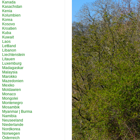
Kanada
Kasachstan
Kenia
Kolumbien
Korea
Kosovo
Kroatien
Kuba
Kuwait
Laos
Lettland
Libanon
Liechtenstein
Litauen
Luxemburg
Madagaskar
Malaysia
Marokko
Mazedonien
Mexiko
Moldawien
Monaco
Mongolei
Montenegro
Mosambik
Myanmar | Burma
Namibia
Neuseeland
Niederlande
Nordkorea
Norwegen
Österreich