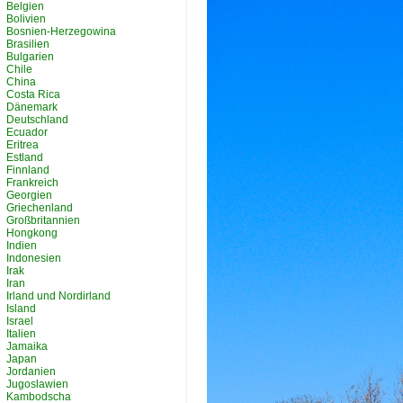
Belgien
Bolivien
Bosnien-Herzegowina
Brasilien
Bulgarien
Chile
China
Costa Rica
Dänemark
Deutschland
Ecuador
Eritrea
Estland
Finnland
Frankreich
Georgien
Griechenland
Großbritannien
Hongkong
Indien
Indonesien
Irak
Iran
Irland und Nordirland
Island
Israel
Italien
Jamaika
Japan
Jordanien
Jugoslawien
Kambodscha