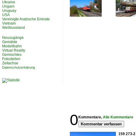
Ukraine
Ungarn
Uruguay
USA
Vereinigte Arabische Emirate
Vietnam
Weißrussland
Neuzugänge
Gemälde
Modellbahn
Virtual Reality
Gemischtes
Fotostellen
Zeitachse
Datenschutzerklärung
0
Kommentare,
Alle Kommentare
Kommentar verfassen
159 273-2 