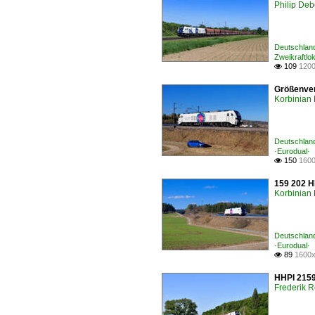
Philip De
Deutschland
Zweikraftlo
109
1200

Größenver
Korbinian 
Deutschland
·Eurodual·
150
1600

159 202 H
Korbinian 
Deutschland
·Eurodual·
89
1600x

HHPI 2159
Frederik R