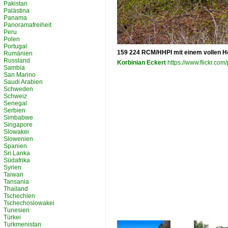
Pakistan
Palästina
Panama
Panoramafreiheit
Peru
Polen
Portugal
159 224 RCM/HHPI mit einem vollen Ho
Rumänien
Russland
Korbinian Eckert
https://www.flickr.c
Sambia
San Marino
Saudi Arabien
Schweden
Schweiz
Senegal
Serbien
Simbabwe
Singapore
Slowakei
Slowenien
Spanien
Sri Lanka
Südafrika
Syrien
Taiwan
Tansania
Thailand
Tschechien
Tschechoslowakei
Tunesien
Türkei
Turkmenistan