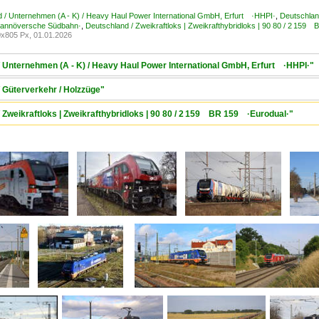
 / Unternehmen (A - K) / Heavy Haul Power International GmbH, Erfurt ·HHPI·
,
Deutschlan
annöversche Südbahn·
,
Deutschland / Zweikraftloks | Zweikrafthybridloks | 90 80 / 2 15
x805 Px, 01.01.2026
/ Unternehmen (A - K) / Heavy Haul Power International GmbH, Erfurt ·HHPI·"
/ Güterverkehr / Holzzüge"
 Zweikraftloks | Zweikrafthybridloks | 90 80 / 2 159 BR 159 ·Eurodual·"