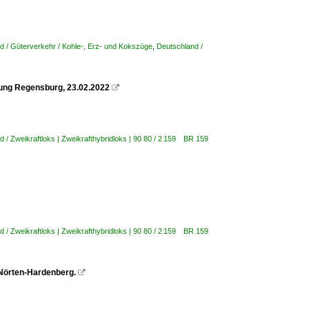
d / Güterverkehr / Kohle-, Erz- und Kokszüge
,
Deutschland /
tung Regensburg, 23.02.2022

d / Zweikraftloks | Zweikrafthybridloks | 90 80 / 2 159 BR 159
d / Zweikraftloks | Zweikrafthybridloks | 90 80 / 2 159 BR 159
Nörten-Hardenberg.
