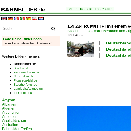
Forum
Kontakt
Impressum
159 224 RCM/HHPI mit einem vo
Bilder und Fotos von Eisenbahn und Z
1360468)
Lade Deine Bilder hoch!
Deutschland
Jeder kann mitmachen, kostenlos!
Deutschland
Deutschland 
Weitere Bilder-Themen:
Bahnbilder.de
Bus-bild.de
Fahrzeugbilder.de
Schiffbilder.de
Flugzeug-bild.de
Staedte-fotos.de
Landschaftsfotos.eu
Tier-fotos.eu
Ägypten
Albanien
Algerien
Argentinien
Armenien
Aserbaidschan
Australien
Bahnbilder-Treffen