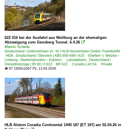
622 016 bei der Ausfahrt aus Weilburg an der ehemaligen
Abzweigung zum Gensberg Tunnel. 6.4.26

Marvin Schenk
Deutschland / Unternehmen (A - K) / HLB Hessenbahn GmbH, Frankfurt/M.
·HEB·
,
Deutschland / Strecken | KBS 600-699 / 625 (Gießen–) Wetzlar –
Limburg – Niederlahnstein – Koblenz ·Lahntalbahn·
,
Deutschland /
Dieseltriebzüge | 95 80 / 0 622 BR 622 ·Coradia Lint 54· Private
97 1600x1067 Px, 13.04.2026

HLB Alstom Coradia Continental 1440 187 (ET 187) am 02.04.26 in