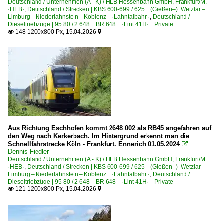
Deutschland / Unternehmen (A - K) / HLB Hessenbahn GmbH, Frankfurt/M.
·HEB·
,
Deutschland / Strecken | KBS 600-699 / 625 (Gießen–) Wetzlar –
Limburg – Niederlahnstein – Koblenz ·Lahntalbahn·
,
Deutschland /
Dieseltriebzüge | 95 80 / 2 648 BR 648 ·Lint 41H· Private
148 1200x800 Px, 15.04.2026


Aus Richtung Eschhofen kommt 2648 002 als RB45 angefahren auf
den Weg nach Kerkerbach. Im Hintergrund erkennt man die
Schnellfahrstrecke Köln - Frankfurt. Ennerich 01.05.2024

Dennis Fiedler
Deutschland / Unternehmen (A - K) / HLB Hessenbahn GmbH, Frankfurt/M.
·HEB·
,
Deutschland / Strecken | KBS 600-699 / 625 (Gießen–) Wetzlar –
Limburg – Niederlahnstein – Koblenz ·Lahntalbahn·
,
Deutschland /
Dieseltriebzüge | 95 80 / 2 648 BR 648 ·Lint 41H· Private
121 1200x800 Px, 15.04.2026

