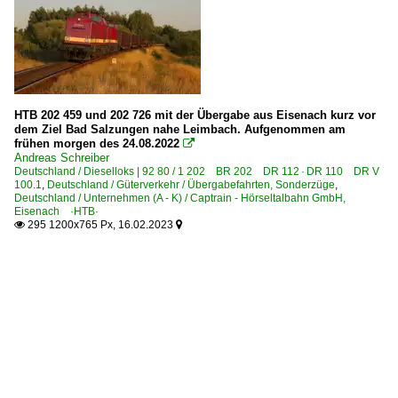
HTB 202 459 und 202 726 mit der Übergabe aus Eisenach kurz vor
dem Ziel Bad Salzungen nahe Leimbach. Aufgenommen am
frühen morgen des 24.08.2022

Andreas Schreiber
Deutschland / Dieselloks | 92 80 / 1 202 BR 202 DR 112 · DR 110 DR V
100.1
,
Deutschland / Güterverkehr / Übergabefahrten, Sonderzüge
,
Deutschland / Unternehmen (A - K) / Captrain - Hörseltalbahn GmbH,
Eisenach ·HTB·
295 1200x765 Px, 16.02.2023

