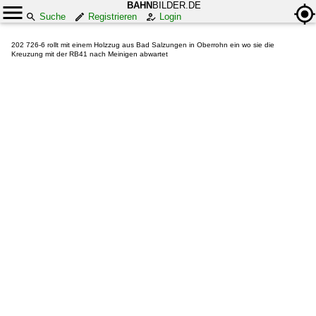
BAHN
BILDER.DE
Suche
Registrieren
Login
202 726-6 rollt mit einem Holzzug aus Bad Salzungen in Oberrohn ein wo sie die
Kreuzung mit der RB41 nach Meinigen abwartet