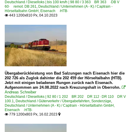
Deutschland / Dieselloks | bis 100 km/h | 98 80 / 3 363 BR 363 ·DB V
60· remot. DB 261
,
Deutschland / Unternehmen (A - K) / Captrain -
Hörseltalbahn GmbH, Eisenach ·HTB·
443 1200x810 Px, 04.10.2023

Übergaberückleistung von Bad Salzungen nach Eisenach hier die
202 726 als Zuglok dahinter die 202 459 der Hörseltalbahn (HTB).
Jetzt mit einigen beladenen Rungen zurück nach Eisenach.
Aufgenommen am 24.08.2022 nach Kreuzungshalt in Oberrohn.

Andreas Schreiber
Deutschland / Dieselloks | 92 80 / 1 202 BR 202 DR 112 · DR 110 DR V
100.1
,
Deutschland / Güterverkehr / Übergabefahrten, Sonderzüge
,
Deutschland / Unternehmen (A - K) / Captrain - Hörseltalbahn GmbH,
Eisenach ·HTB·
779 1200x803 Px, 16.02.2023

