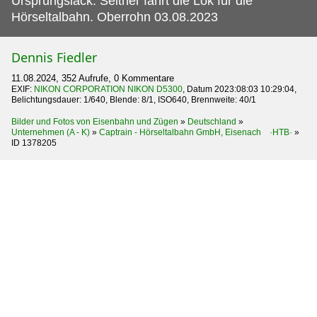
Ursprungslack. Seither fährt die Lok für die
Hörseltalbahn. Oberrohn 03.08.2023
Dennis Fiedler
11.08.2024, 352 Aufrufe, 0 Kommentare
EXIF:
NIKON CORPORATION NIKON D5300
, Datum 2023:08:03 10:29:04,
Belichtungsdauer: 1/640, Blende: 8/1, ISO640, Brennweite: 40/1
Bilder und Fotos von Eisenbahn und Zügen
»
Deutschland
»
Unternehmen (A - K)
»
Captrain - Hörseltalbahn GmbH, Eisenach ·HTB·
»
ID 1378205