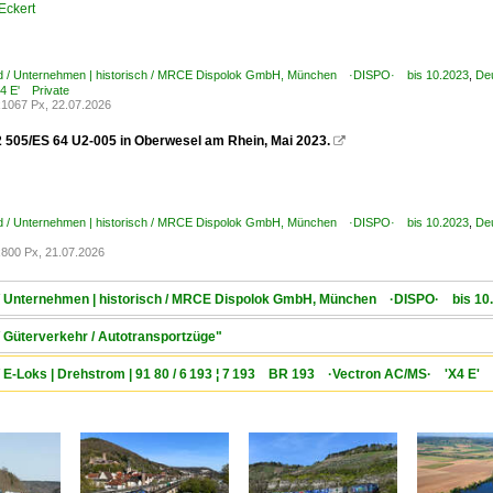
Eckert
d / Unternehmen | historisch / MRCE Dispolok GmbH, München ·DISPO· bis 10.2023
,
Deu
 E' Private
1067 Px, 22.07.2026
505/ES 64 U2-005 in Oberwesel am Rhein, Mai 2023.

d / Unternehmen | historisch / MRCE Dispolok GmbH, München ·DISPO· bis 10.2023
,
De
800 Px, 21.07.2026
 / Unternehmen | historisch / MRCE Dispolok GmbH, München ·DISPO· bis 10
/ Güterverkehr / Autotransportzüge"
/ E-Loks | Drehstrom | 91 80 / 6 193 ¦ 7 193 BR 193 ·Vectron AC/MS· 'X4 E' 