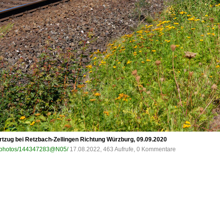
tzug bei Retzbach-Zellingen Richtung Würzburg, 09.09.2020
om/photos/144347283@N05/
17.08.2022, 463 Aufrufe, 0 Kommentare