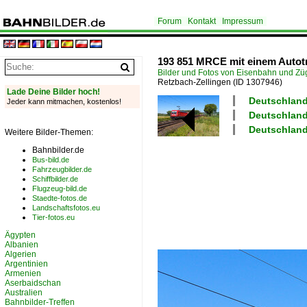
Forum
Kontakt
Impressum
193 851 MRCE mit einem Autotr
Bilder und Fotos von Eisenbahn und Z
Retzbach-Zellingen
(ID 1307946)
Lade Deine Bilder hoch!
Deutschland
Jeder kann mitmachen, kostenlos!
Deutschland
Deutschland
Weitere Bilder-Themen:
Bahnbilder.de
Bus-bild.de
Fahrzeugbilder.de
Schiffbilder.de
Flugzeug-bild.de
Staedte-fotos.de
Landschaftsfotos.eu
Tier-fotos.eu
Ägypten
Albanien
Algerien
Argentinien
Armenien
Aserbaidschan
Australien
Bahnbilder-Treffen