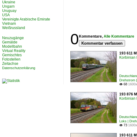
Ukraine
Ungarn
Uruguay
USA
Vereinigte Arabische Emirate
Vietnam
Weißrussland
0
Kommentare,
Alle Kommentare
Neuzugänge
Gemälde
Kommentar verfassen
Modellbahn
Virtual Reality
193 611 M
Gemischtes
Korbinian 
Fotostellen
Zeitachse
Datenschutzerklärung
Deutschlan
Drehstrom 
68
1600x

193 876 M
Korbinian 
Deutschlan
Loks | Dre
73
1600x

193 611 M