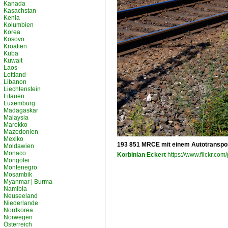
Kanada
Kasachstan
Kenia
Kolumbien
Korea
Kosovo
Kroatien
Kuba
Kuwait
Laos
Lettland
Libanon
Liechtenstein
Litauen
Luxemburg
Madagaskar
Malaysia
Marokko
Mazedonien
Mexiko
193 851 MRCE mit einem Autotranspor
Moldawien
Monaco
Korbinian Eckert
https://www.flickr.c
Mongolei
Montenegro
Mosambik
Myanmar | Burma
Namibia
Neuseeland
Niederlande
Nordkorea
Norwegen
Österreich