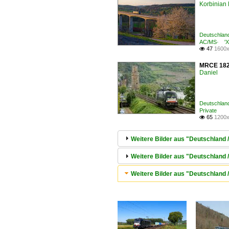
Korbinian 
Deutschlan
AC/MS· 'X4
47
1600x

MRCE 182 
Daniel
Deutschlan
Private
65
1200x

Weitere Bilder aus "Deutschland
Weitere Bilder aus "Deutschland 
Weitere Bilder aus "Deutschland 