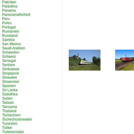
Pakistan
Palästina
Panama
Panoramafreiheit
Peru
Polen
Portugal
Rumänien
Russland
Sambia
San Marino
Saudi Arabien
Schweden
Schweiz
Senegal
Serbien
Simbabwe
Singapore
Slowakei
Slowenien
Spanien
Sri Lanka
Südafrika
Syrien
Taiwan
Tansania
Thailand
Tschechien
Tschechoslowakei
Tunesien
Türkei
Turkmenistan