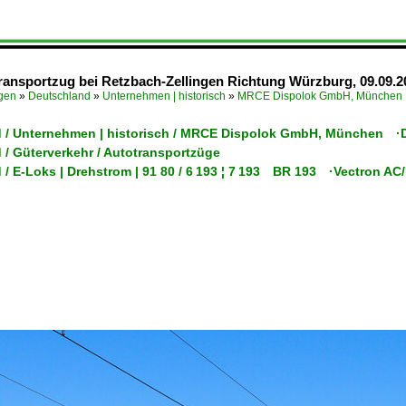
ansportzug bei Retzbach-Zellingen Richtung Würzburg, 09.09.2
ügen
»
Deutschland
»
Unternehmen | historisch
»
MRCE Dispolok GmbH, München
 / Unternehmen | historisch / MRCE Dispolok GmbH, München ·
 / Güterverkehr / Autotransportzüge
 / E-Loks | Drehstrom | 91 80 / 6 193 ¦ 7 193 BR 193 ·Vectron A