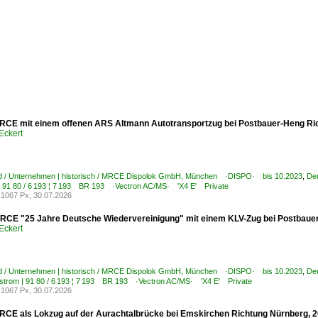
RCE mit einem offenen ARS Altmann Autotransportzug bei Postbauer-Heng Ric
Eckert
d / Unternehmen | historisch / MRCE Dispolok GmbH, München ·DISPO· bis 10.2023
,
Deu
| 91 80 / 6 193 ¦ 7 193 BR 193 ·Vectron AC/MS· 'X4 E' Private
1067 Px, 30.07.2026
RCE "25 Jahre Deutsche Wiedervereinigung" mit einem KLV-Zug bei Postbauer
Eckert
d / Unternehmen | historisch / MRCE Dispolok GmbH, München ·DISPO· bis 10.2023
,
Deu
hstrom | 91 80 / 6 193 ¦ 7 193 BR 193 ·Vectron AC/MS· 'X4 E' Private
1067 Px, 30.07.2026
RCE als Lokzug auf der Aurachtalbrücke bei Emskirchen Richtung Nürnberg, 2