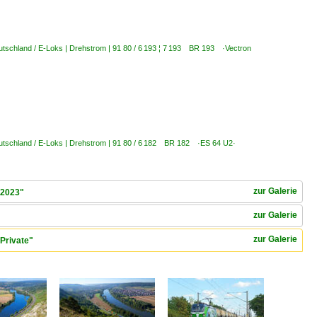
tschland / E-Loks | Drehstrom | 91 80 / 6 193 ¦ 7 193 BR 193 ·Vectron
utschland / E-Loks | Drehstrom | 91 80 / 6 182 BR 182 ·ES 64 U2·
zur Galerie
.2023"
zur Galerie
zur Galerie
Private"