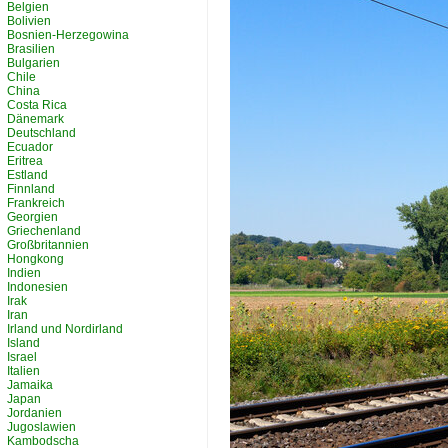
Belgien
Bolivien
Bosnien-Herzegowina
Brasilien
Bulgarien
Chile
China
Costa Rica
Dänemark
Deutschland
Ecuador
Eritrea
Estland
Finnland
Frankreich
Georgien
Griechenland
Großbritannien
Hongkong
Indien
Indonesien
Irak
Iran
Irland und Nordirland
Island
Israel
Italien
Jamaika
Japan
Jordanien
Jugoslawien
Kambodscha