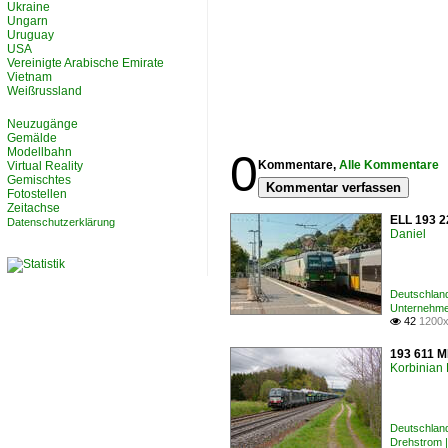
Ukraine
Ungarn
Uruguay
USA
Vereinigte Arabische Emirate
Vietnam
Weißrussland
Neuzugänge
Gemälde
Modellbahn
0
Kommentare,
Alle Kommentare
Virtual Reality
Gemischtes
Kommentar verfassen
Fotostellen
Zeitachse
ELL 193 22
Datenschutzerklärung
Daniel
Deutschland
Unternehme
42
1200x

193 611 M
Korbinian 
Deutschlan
Drehstrom 