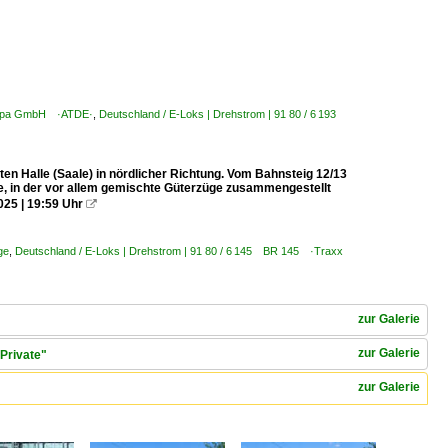
Europa GmbH ·ATDE·
,
Deutschland / E-Loks | Drehstrom | 91 80 / 6 193
n Halle (Saale) in nördlicher Richtung. Vom Bahnsteig 12/13
age, in der vor allem gemischte Güterzüge zusammengestellt
025 | 19:59 Uhr

ge
,
Deutschland / E-Loks | Drehstrom | 91 80 / 6 145 BR 145 ·Traxx
zur Galerie
zur Galerie
Private"
zur Galerie