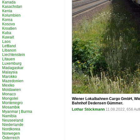
Kanada
Kasachstan
Kenia
Kolumbien
Korea
Kosovo
Kroatien
Kuba
Kuwait
Laos
Lettland
Libanon
Liechtenstein
Litauen
Luxemburg
Madagaskar
Malaysia
Marokko
Mazedonien
Mexiko
Moldawien
Monaco
Mongolei
Wiener Lokalbahnen Cargo GmbH, Wien
Montenegro
Bahnhof Dedensen Gümmer.
Mosambik
Lothar Stöckmann
11.08.2022, 656 Au
Myanmar | Burma
Namibia
Neuseeland
Niederlande
Nordkorea
Norwegen
Österreich