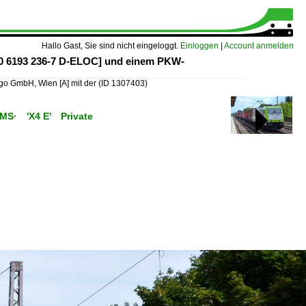
Hallo Gast, Sie sind nicht eingeloggt.
Einloggen
|
Account anmelden
80 6193 236-7 D-ELOC] und einem PKW-
o GmbH, Wien [A] mit der
(ID 1307403)
C/MS· 'X4 E' Private