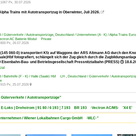
1067 Px, 30.07.2026
lpha Trains mit Autotransportzug in Oberwinter, Juli 2026.

 / Güterverkehr / Autotransportzüge
,
Deutschland / Unternehmen (A - K) / Alpha Trains 
ctron AC Batterie-Modul· Private
800 Px, 26.07.2026
 (145 060-0) transportiert Kfz auf Waggons der ARS Altmann AG durch den Knote
aale)Hbf fotografiert, schlängelt sich der Zug gleich durch die Zugbildungsanl
 Eisenbahn-Bau- und Betriebsgesellschaft Pressnitztalbahn (PRESS) 🕓 18.6.2
ral
 / Bahnhöfe (F - K) / Halle (Saale) Hbf ·LH·
,
Deutschland / Güterverkehr / Autotransportzü
te
915 Px, 25.07.2026

/ Güterverkehr / Autotransportzüge"
/ E-Loks | Drehstrom | 91 80 / 6 193 ¦ 7 193 BR 193 ·Vectron AC/MS· 'X4 E' 
 / Unternehmen / Wiener Lokalbahnen Cargo GmbH ·WLC·"