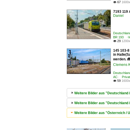
67
1600x

7193 119 A
Daniel
Deutschland
BR 193 ·Ve
29
1200x

145 103-8
in Halle(S
werden. 
Clemens K
Deutschland
AC· Priva
59
1600x

Weitere Bilder aus "Deutschland 
Weitere Bilder aus "Deutschland 
Weitere Bilder aus "Österreich