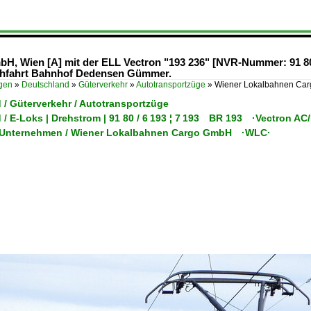
H, Wien [A] mit der ELL Vectron "193 236" [NVR-Nummer: 91 
chfahrt Bahnhof Dedensen Gümmer.
ügen
»
Deutschland
»
Güterverkehr
»
Autotransportzüge
»
Wiener Lokalbahnen Carg
 / Güterverkehr / Autotransportzüge
 / E-Loks | Drehstrom | 91 80 / 6 193 ¦ 7 193 BR 193 ·Vectron A
/ Unternehmen / Wiener Lokalbahnen Cargo GmbH ·WLC·