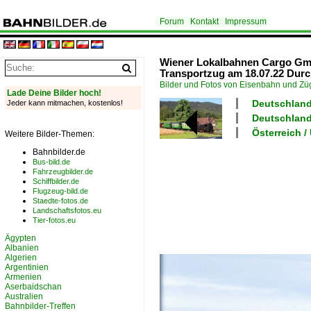
Forum
Kontakt
Impressum
Wiener Lokalbahnen Cargo Gmb
Transportzug am 18.07.22 Dur
Bilder und Fotos von Eisenbahn und Z
Lade Deine Bilder hoch!
Deutschland
Jeder kann mitmachen, kostenlos!
Deutschland
Österreich 
Weitere Bilder-Themen:
Bahnbilder.de
Bus-bild.de
Fahrzeugbilder.de
Schiffbilder.de
Flugzeug-bild.de
Staedte-fotos.de
Landschaftsfotos.eu
Tier-fotos.eu
Ägypten
Albanien
Algerien
Argentinien
Armenien
Aserbaidschan
Australien
Bahnbilder-Treffen