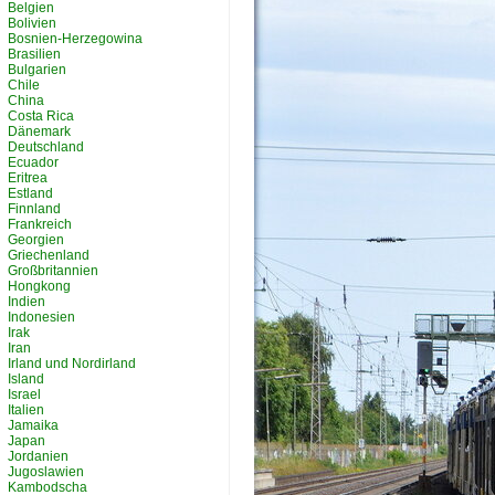
Belgien
Bolivien
Bosnien-Herzegowina
Brasilien
Bulgarien
Chile
China
Costa Rica
Dänemark
Deutschland
Ecuador
Eritrea
Estland
Finnland
Frankreich
Georgien
Griechenland
Großbritannien
Hongkong
Indien
Indonesien
Irak
Iran
Irland und Nordirland
Island
Israel
Italien
Jamaika
Japan
Jordanien
Jugoslawien
Kambodscha