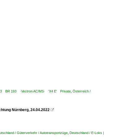
 7 193 BR 193 ·Vectron AC/MS· 'X4 E' Private
,
Österreich /
htung Nürnberg, 24.04.2022

tschland / Güterverkehr / Autotransportzüge
,
Deutschland / E-Loks |