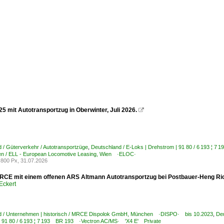
5 mit Autotransportzug in Oberwinter, Juli 2026.

 / Güterverkehr / Autotransportzüge
,
Deutschland / E-Loks | Drehstrom | 91 80 / 6 193 ¦
n / ELL - European Locomotive Leasing, Wien ·ELOC·
800 Px, 31.07.2026
RCE mit einem offenen ARS Altmann Autotransportzug bei Postbauer-Heng Ric
Eckert
d / Unternehmen | historisch / MRCE Dispolok GmbH, München ·DISPO· bis 10.2023
,
Deu
| 91 80 / 6 193 ¦ 7 193 BR 193 ·Vectron AC/MS· 'X4 E' Private