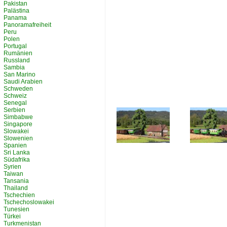
Pakistan
Palästina
Panama
Panoramafreiheit
Peru
Polen
Portugal
Rumänien
Russland
Sambia
San Marino
Saudi Arabien
Schweden
Schweiz
Senegal
Serbien
Simbabwe
Singapore
Slowakei
Slowenien
Spanien
Sri Lanka
Südafrika
Syrien
Taiwan
Tansania
Thailand
Tschechien
Tschechoslowakei
Tunesien
Türkei
Turkmenistan