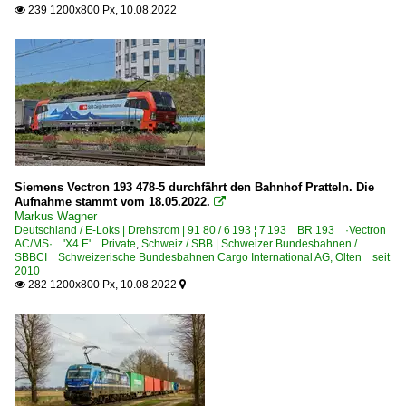
239 1200x800 Px, 10.08.2022

Siemens Vectron 193 478-5 durchfährt den Bahnhof Pratteln. Die
Aufnahme stammt vom 18.05.2022.

Markus Wagner
Deutschland / E-Loks | Drehstrom | 91 80 / 6 193 ¦ 7 193 BR 193 ·Vectron
AC/MS· 'X4 E' Private
,
Schweiz / SBB | Schweizer Bundesbahnen /
SBBCI Schweizerische Bundesbahnen Cargo International AG, Olten seit
2010
282 1200x800 Px, 10.08.2022

