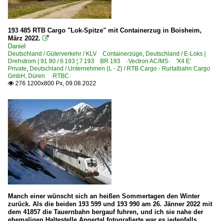
193 485 RTB Cargo "Lok-Spitze" mit Containerzug in Boisheim,
März 2022.

Daniel
Deutschland / Güterverkehr / KLV Containerzüge
,
Deutschland / E-Loks |
Drehstrom | 91 80 / 6 193 ¦ 7 193 BR 193 ·Vectron AC/MS· 'X4 E'
Private
,
Deutschland / Unternehmen (L - Z) / RTB Cargo - Rurtalbahn Cargo
GmbH, Düren ·RTBC·
276 1200x800 Px, 09.08.2022

Manch einer wünscht sich an heißen Sommertagen den Winter
zurück. Als die beiden 193 599 und 193 990 am 26. Jänner 2022 mit
dem 41857 die Tauernbahn bergauf fuhren, und ich sie nahe der
ehemaligen Haltestelle Angertal fotografierte war es jedenfalls