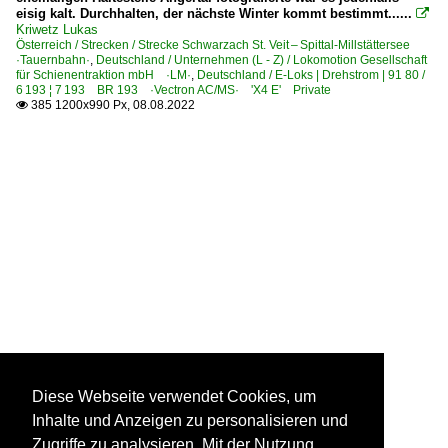
eisig kalt. Durchhalten, der nächste Winter kommt bestimmt......

Kriwetz Lukas
Österreich / Strecken / Strecke Schwarzach St. Veit – Spittal-Millstättersee
·Tauernbahn·
,
Deutschland / Unternehmen (L - Z) / Lokomotion Gesellschaft
für Schienentraktion mbH ·LM·
,
Deutschland / E-Loks | Drehstrom | 91 80 /
6 193 ¦ 7 193 BR 193 ·Vectron AC/MS· 'X4 E' Private
385 1200x990 Px, 08.08.2022

Diese Webseite verwendet Cookies, um
Inhalte und Anzeigen zu personalisieren und
Zugriffe zu analysieren. Mit der Nutzung