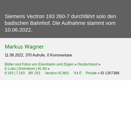
Siemens Vectron 193 260-7 durchfährt solo den
badischen Bahnhof.
Die Aufnahme stammt vom
10.06.2022.
Markus Wagner
11.08.2022, 370 Aufrufe, 0 Kommentare
Bilder und Fotos von Eisenbahn und Zügen
»
Deutschland
»
E-Loks | Drehstrom | 91 80
»
6 193 ¦ 7 193 BR 193 ·Vectron AC/MS· 'X4 E' Private
»
ID 1307388