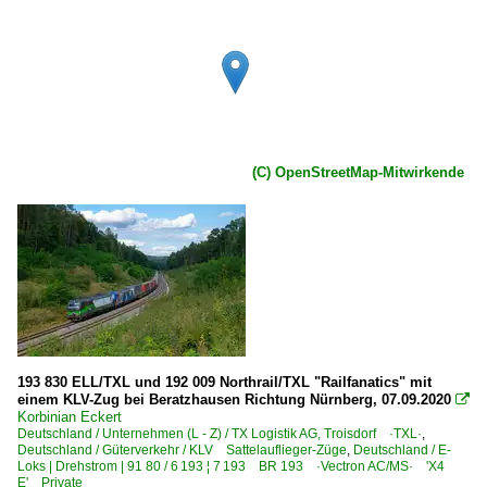
(C) OpenStreetMap-Mitwirkende
193 830 ELL/TXL und 192 009 Northrail/TXL "Railfanatics" mit
einem KLV-Zug bei Beratzhausen Richtung Nürnberg, 07.09.2020

Korbinian Eckert
Deutschland / Unternehmen (L - Z) / TX Logistik AG, Troisdorf ·TXL·
,
Deutschland / Güterverkehr / KLV Sattelauflieger-Züge
,
Deutschland / E-
Loks | Drehstrom | 91 80 / 6 193 ¦ 7 193 BR 193 ·Vectron AC/MS· 'X4
E' Private