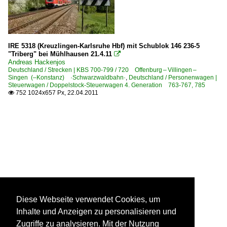
IRE 5318 (Kreuzlingen-Karlsruhe Hbf) mit Schublok 146 236-5
"Triberg" bei Mühlhausen 21.4.11

Andreas Hackenjos
Deutschland / Strecken | KBS 700-799 / 720 Offenburg – Villingen –
Singen (–Konstanz) ·Schwarzwaldbahn·
,
Deutschland / Personenwagen |
Steuerwagen / Doppelstock-Steuerwagen 4. Generation 763-767, 785
752 1024x657 Px, 22.04.2011

Diese Webseite verwendet Cookies, um
Inhalte und Anzeigen zu personalisieren und
Zugriffe zu analysieren. Mit der Nutzung