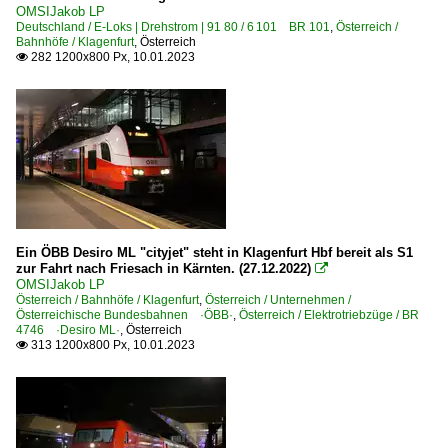
OMSIJakob LP
Deutschland / E-Loks | Drehstrom | 91 80 / 6 101 BR 101
,
Österreich /
Bahnhöfe / Klagenfurt
,
Österreich
282 1200x800 Px, 10.01.2023

Ein ÖBB Desiro ML "cityjet" steht in Klagenfurt Hbf bereit als S1
zur Fahrt nach Friesach in Kärnten. (27.12.2022)

OMSIJakob LP
Österreich / Bahnhöfe / Klagenfurt
,
Österreich / Unternehmen /
Österreichische Bundesbahnen ·ÖBB·
,
Österreich / Elektrotriebzüge / BR
4746 ·Desiro ML·
,
Österreich
313 1200x800 Px, 10.01.2023
