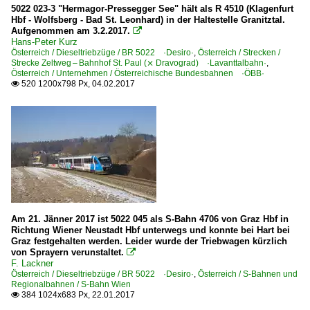
5022 023-3 "Hermagor-Pressegger See" hält als R 4510 (Klagenfurt
Hbf - Wolfsberg - Bad St. Leonhard) in der Haltestelle Granitztal.
Aufgenommen am 3.2.2017.

Hans-Peter Kurz
Österreich / Dieseltriebzüge / BR 5022 ·Desiro·
,
Österreich / Strecken /
Strecke Zeltweg – Bahnhof St. Paul (⨯ Dravograd) ·Lavanttalbahn·
,
Österreich / Unternehmen / Österreichische Bundesbahnen ·ÖBB·
520 1200x798 Px, 04.02.2017

Am 21. Jänner 2017 ist 5022 045 als S-Bahn 4706 von Graz Hbf in
Richtung Wiener Neustadt Hbf unterwegs und konnte bei Hart bei
Graz festgehalten werden. Leider wurde der Triebwagen kürzlich
von Sprayern verunstaltet.

F. Lackner
Österreich / Dieseltriebzüge / BR 5022 ·Desiro·
,
Österreich / S-Bahnen und
Regionalbahnen / S-Bahn Wien
384 1024x683 Px, 22.01.2017
