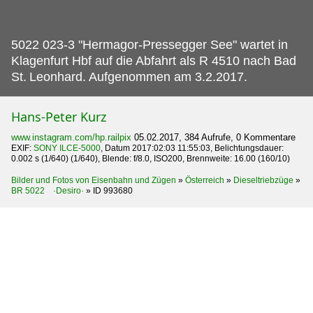
5022 023-3 "Hermagor-Pressegger See" wartet in
Klagenfurt Hbf auf die Abfahrt als R 4510 nach Bad
St.
Leonhard. Aufgenommen am 3.2.2017.
Hans-Peter Kurz
www.instagram.com/hp.railpix
05.02.2017, 384 Aufrufe, 0 Kommentare
EXIF:
SONY ILCE-5000
, Datum 2017:02:03 11:55:03, Belichtungsdauer:
0.002 s (1/640) (1/640), Blende: f/8.0, ISO200, Brennweite: 16.00 (160/10)
Bilder und Fotos von Eisenbahn und Zügen
»
Österreich
»
Dieseltriebzüge
»
BR 5022 ·Desiro·
»
ID 993680