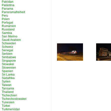
Pakistan
Palästina
Panama
Panoramafreiheit
Peru
Polen
Portugal
Rumänien
Russland
Sambia
San Marino
Saudi Arabien
Schweden
Schweiz
Senegal
Serbien
Simbabwe
Singapore
Slowakei
Slowenien
Spanien
Sri Lanka
Südafrika
Syrien
Taiwan
Tansania
Thailand
Tschechien
Tschechoslowakei
Tunesien
Türkei
Turkmenistan