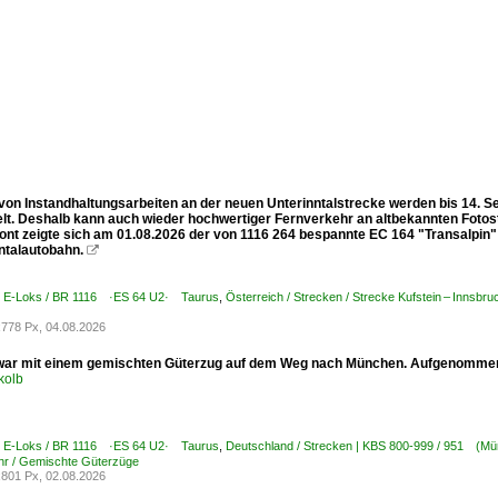
von Instandhaltungsarbeiten an der neuen Unterinntalstrecke werden bis 14. 
lt. Deshalb kann auch wieder hochwertiger Fernverkehr an altbekannten Fotost
ont zeigte sich am 01.08.2026 der von 1116 264 bespannte EC 164 "Transalpin" (
ntalautobahn.

 / E-Loks / BR 1116 ·ES 64 U2· Taurus
,
Österreich / Strecken / Strecke Kufstein – Innsbr
778 Px, 04.08.2026
war mit einem gemischten Güterzug auf dem Weg nach München. Aufgenommen
kolb
 / E-Loks / BR 1116 ·ES 64 U2· Taurus
,
Deutschland / Strecken | KBS 800-999 / 951 (Mü
hr / Gemischte Güterzüge
801 Px, 02.08.2026