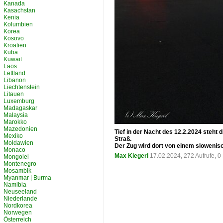
Kanada
Kasachstan
Kenia
Kolumbien
Korea
Kosovo
Kroatien
Kuba
Kuwait
Laos
Lettland
Libanon
Liechtenstein
Litauen
Luxemburg
Madagaskar
Malaysia
Marokko
Mazedonien
Tief in der Nacht des 12.2.2024 steht 
Mexiko
Straß.
Moldawien
Der Zug wird dort von einem sloweni
Monaco
Max Kiegerl
17.02.2024, 272 Aufrufe, 
Mongolei
Montenegro
Mosambik
Myanmar | Burma
Namibia
Neuseeland
Niederlande
Nordkorea
Norwegen
Österreich