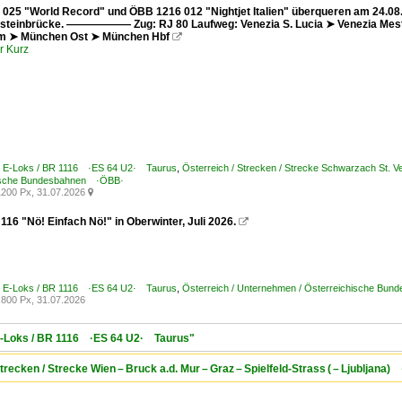
025 "World Record" und ÖBB 1216 012 "Nightjet Italien" überqueren am 24.08.
nsteinbrücke. —————— Zug: RJ 80 Laufweg: Venezia S. Lucia ➤ Venezia Mestr
m ➤ München Ost ➤ München Hbf

r Kurz
 / E-Loks / BR 1116 ·ES 64 U2· Taurus
,
Österreich / Strecken / Strecke Schwarzach St. Vei
ische Bundesbahnen ·ÖBB·
200 Px, 31.07.2026

16 "Nö! Einfach Nö!" in Oberwinter, Juli 2026.

 / E-Loks / BR 1116 ·ES 64 U2· Taurus
,
Österreich / Unternehmen / Österreichische Bu
800 Px, 31.07.2026
/ E-Loks / BR 1116 ·ES 64 U2· Taurus"
trecken / Strecke Wien – Bruck a.d. Mur – Graz – Spielfeld-Strass ( – Ljubljana