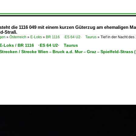
4 steht die 1116 049 mit einem kurzen Güterzug am ehemaligen Ma
ld-Straß.
ügen
»
Österreich
»
E-Loks
»
BR 1116 ·ES 64 U2· Taurus
»
Tief in der Nacht des
/ E-Loks / BR 1116 ·ES 64 U2· Taurus
 Strecken / Strecke Wien – Bruck a.d. Mur – Graz – Spielfeld-Strass