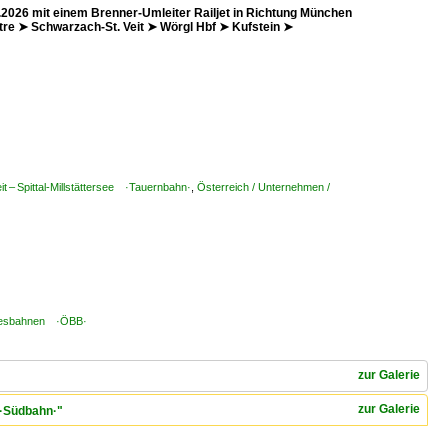
2026 mit einem Brenner-Umleiter Railjet in Richtung München
e ➤ Schwarzach-St. Veit ➤ Wörgl Hbf ➤ Kufstein ➤
t – Spittal-Millstättersee ·Tauernbahn·
,
Österreich / Unternehmen /
ndesbahnen ·ÖBB·
zur Galerie
zur Galerie
) ·Südbahn·"