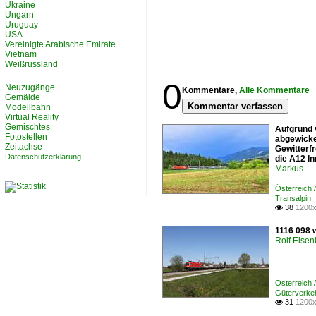
Ukraine
Ungarn
Uruguay
USA
Vereinigte Arabische Emirate
Vietnam
Weißrussland
0
Neuzugänge
Kommentare,
Alle Kommentare
Gemälde
Kommentar verfassen
Modellbahn
Virtual Reality
Gemischtes
Aufgrund 
Fotostellen
abgewicke
Zeitachse
Gewitterfr
Datenschutzerklärung
die A12 In
Markus
Österreich
Transalpin
38
1200x

1116 098 
Rolf Eisen
Österreich
Güterverke
31
1200x
