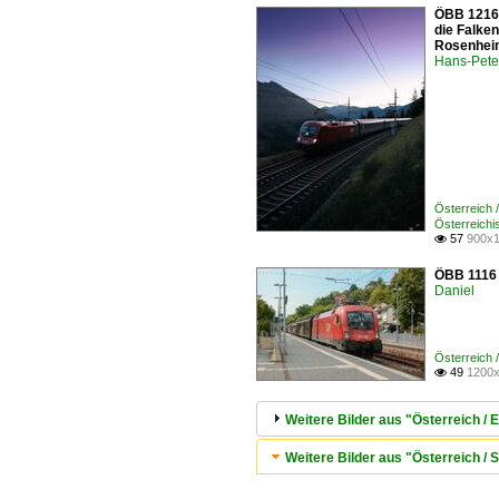
ÖBB 1216 
die Falke
Rosenhei
Hans-Pete
Österreich
Österreich
57
900x1

ÖBB 1116 1
Daniel
Österreich
49
1200x

Weitere Bilder aus "Österreich 
Weitere Bilder aus "Österreich / S