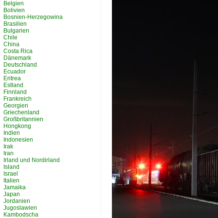
Belgien
Bolivien
Bosnien-Herzegowina
Brasilien
Bulgarien
Chile
China
Costa Rica
Dänemark
Deutschland
Ecuador
Eritrea
Estland
Finnland
Frankreich
Georgien
Griechenland
Großbritannien
Hongkong
Indien
Indonesien
Irak
Iran
Irland und Nordirland
Island
Israel
Italien
Jamaika
Japan
Jordanien
Jugoslawien
Kambodscha