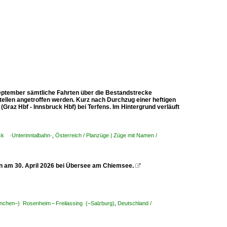
September sämtliche Fahrten über die Bestandstrecke
ellen angetroffen werden. Kurz nach Durchzug einer heftigen
Graz Hbf - Innsbruck Hbf) bei Terfens. Im Hintergrund verläuft
uck ·Unterinntalbahn·
,
Österreich / Planzüge | Züge mit Namen /
 am 30. April 2026 bei Übersee am Chiemsee.

nchen–) Rosenheim – Freilassing (–Salzburg)
,
Deutschland /