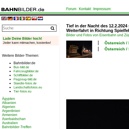
Forum
Kontakt
Impressum
Tief in der Nacht des 12.2.202
Weiterfahrt in Richtung Spielfe
Bilder und Fotos von Eisenbahn und Z
Lade Deine Bilder hoch!
Österreich 
Jeder kann mitmachen, kostenlos!
Österreich /
Weitere Bilder-Themen:
Bahnbilder.de
Bus-bild.de
Fahrzeugbilder.de
Schiffbilder.de
Flugzeug-bild.de
Staedte-fotos.de
Landschaftsfotos.eu
Tier-fotos.eu
Ägypten
Albanien
Algerien
Argentinien
Armenien
Aserbaidschan
Australien
Bahnbilder-Treffen