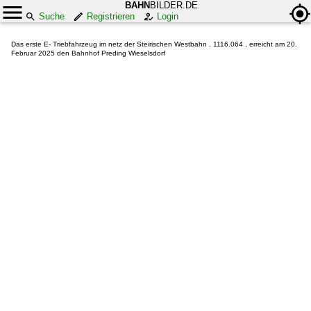
BAHN
BILDER.DE
Suche
Registrieren
Login
Das erste E- Triebfahrzeug im netz der Steirischen Westbahn , 1116.064 , erreicht am 20.
Februar 2025 den Bahnhof Preding Wieselsdorf