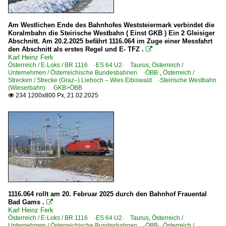
Am Westlichen Ende des Bahnhofes Weststeiermark verbindet die
Koralmbahn die Steirische Westbahn ( Einst GKB ) Ein 2 Gleisiger
Abschnitt. Am 20.2.2025 befährt 1116.064 im Zuge einer Messfahrt
den Abschnitt als erstes Regel und E- TFZ .

Karl Heinz Ferk
Österreich / E-Loks / BR 1116 ·ES 64 U2· Taurus
,
Österreich /
Unternehmen / Österreichische Bundesbahnen ·ÖBB·
,
Österreich /
Strecken / Strecke (Graz–) Lieboch – Wies Eibiswald ·Steirische Westbahn
(Wieserbahn)· GKB>ÖBB
234 1200x800 Px, 21.02.2025

1116.064 rollt am 20. Februar 2025 durch den Bahnhof Frauental
Bad Gams .

Karl Heinz Ferk
Österreich / E-Loks / BR 1116 ·ES 64 U2· Taurus
,
Österreich /
Unternehmen / Österreichische Bundesbahnen ·ÖBB·
,
Österreich /