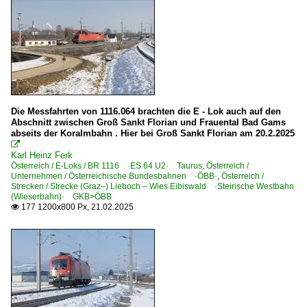
Die Messfahrten von 1116.064 brachten die E - Lok auch auf den
Abschnitt zwischen Groß Sankt Florian und Frauental Bad Gams
abseits der Koralmbahn . Hier bei Groß Sankt Florian am 20.2.2025

Karl Heinz Ferk
Österreich / E-Loks / BR 1116 ·ES 64 U2· Taurus
,
Österreich /
Unternehmen / Österreichische Bundesbahnen ·ÖBB·
,
Österreich /
Strecken / Strecke (Graz–) Lieboch – Wies Eibiswald ·Steirische Westbahn
(Wieserbahn)· GKB>ÖBB
177 1200x800 Px, 21.02.2025
