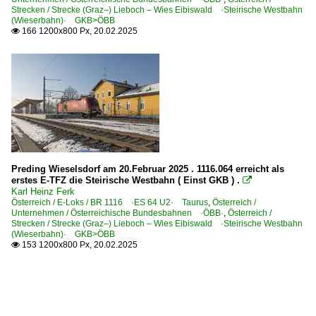
Strecken / Strecke (Graz–) Lieboch – Wies Eibiswald ·Steirische Westbahn
(Wieserbahn)· GKB>ÖBB
166 1200x800 Px, 20.02.2025

Preding Wieselsdorf am 20.Februar 2025 . 1116.064 erreicht als
erstes E-TFZ die Steirische Westbahn ( Einst GKB ) .

Karl Heinz Ferk
Österreich / E-Loks / BR 1116 ·ES 64 U2· Taurus
,
Österreich /
Unternehmen / Österreichische Bundesbahnen ·ÖBB·
,
Österreich /
Strecken / Strecke (Graz–) Lieboch – Wies Eibiswald ·Steirische Westbahn
(Wieserbahn)· GKB>ÖBB
153 1200x800 Px, 20.02.2025
