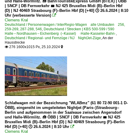
und Halle-Wörmlitz. 🧰 BahnTouristikExpress GmbH (BTEX) | ÖBB
| SNCF | DB Fernverkehr 🚝 NJ 425 Bruxelles Midi (B)–Berlin Hbf
(D) | NJ 40469 Strasbourg (F)–Berlin Hbf (D) [+40] 🕓 26.6.2024 | 8:10
Uhr (verbesserte Version)

Clemens Kral
Deutschland / Personenwagen / InterRegio-Wagen alle Umbauten 256,
259-269, 287-288, 546
,
Deutschland / Strecken | KBS 500-599 / 590
Halle – Nordhausen – Eichenberg (–Kassel) ·Halle-Kasseler-Bahn·
,
Deutschland / Regional- und Fernzüge / NJ NightJet-Züge
,
An der
Hausstrecke
276 1600x1015 Px, 25.10.2024


Schlafwagen mit der Bezeichnung "WLABmz" (61 80 72-90 001-1 D-
ÖBB), eingereiht im umgeleiteten Nightjet (Paris–)Strasbourg–
Berlin und aufgenommen in der Saaleaue zwischen Angersdorf
und Halle-Wörmlitz. 🧰 ÖBB | SNCF | DB Fernverkehr 🚝 NJ 425
Bruxelles Midi (B)–Berlin Hbf (D) | NJ 40469 Strasbourg (F)–Berlin
Hbf (D) [+40] 🕓 26.6.2024 | 8:10 Uhr

Clemens Kral