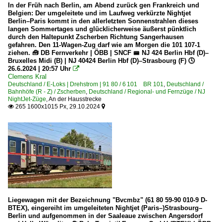
In der Früh nach Berlin, am Abend zurück gen Frankreich und
Belgien: Der umgeleitete und im Laufweg verkürzte Nightjet
Berlin–Paris kommt in den allerletzten Sonnenstrahlen dieses
langen Sommertages und glücklicherweise äußerst pünktlich
durch den Haltepunkt Zscherben Richtung Sangerhausen
gefahren. Den 11-Wagen-Zug darf wie am Morgen die 101 107-1
ziehen. 🧰 DB Fernverkehr | ÖBB | SNCF 🚝 NJ 424 Berlin Hbf (D)–
Bruxelles Midi (B) | NJ 40424 Berlin Hbf (D)–Strasbourg (F) 🕓
26.6.2024 | 20:57 Uhr

Clemens Kral
Deutschland / E-Loks | Drehstrom | 91 80 / 6 101 BR 101
,
Deutschland /
Bahnhöfe (R - Z) / Zscherben
,
Deutschland / Regional- und Fernzüge / NJ
NightJet-Züge
,
An der Hausstrecke
265 1600x1015 Px, 29.10.2024


Liegewagen mit der Bezeichnung "Bvcmbz" (61 80 59-90 010-9 D-
BTEX), eingereiht im umgeleiteten Nightjet (Paris–)Strasbourg–
Berlin und aufgenommen in der Saaleaue zwischen Angersdorf