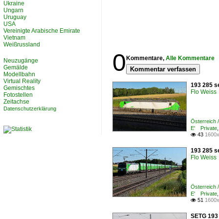
Ukraine
Ungarn
Uruguay
USA
Vereinigte Arabische Emirate
Vietnam
Weißrussland
0
Kommentare,
Alle Kommentare
Neuzugänge
Gemälde
Kommentar verfassen
Modellbahn
Virtual Reality
193 285 se
Gemischtes
Flo Weiss
Fotostellen
Zeitachse
Datenschutzerklärung
Österreich
E' Private
43
1600x

193 285 se
Flo Weiss
Österreich
E' Private
51
1600x

SETG 193 