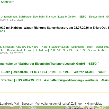
Schrijvers
 / Unternehmen / Salzburger Eisenbahn Transport Logistik GmbH ·SETG·
,
Deutschland / G
800 Px, 18.07.2026
919 mit Habbins-Wagen Richtung Sangerhausen, am 02.07.2026 in Erfurt Ost. S
omas
d / Strecken | KBS 500-599 / 590 (Halle–) Sangerhausen – Sömmerda – Erfurt bisher 595
ETG·
,
Deutschland / E-Loks | Drehstrom | 91 80 / 6 193 ¦ 7 193 BR 193 ·Vectron AC/MS·
833 Px, 05.07.2026
/ Unternehmen / Salzburger Eisenbahn Transport Logistik GmbH ·SETG·"
/ E-Loks | Drehstrom | 91 80 / 6 193 ¦ 7 193 BR 193 ·Vectron AC/MS· 'X4 E' 
 / Strecken | KBS 700-799 / 781 Aschaffenburg – Miltenberg – Wertheim ·Main
 Landkreis Main-Spessart > Verwaltungsgemeinschaft Zellingen > Himmelstadt