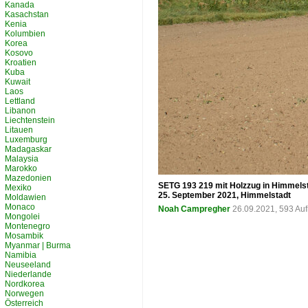
Kanada
Kasachstan
Kenia
Kolumbien
Korea
Kosovo
Kroatien
Kuba
Kuwait
Laos
Lettland
Libanon
Liechtenstein
Litauen
Luxemburg
Madagaskar
Malaysia
Marokko
Mazedonien
SETG 193 219 mit Holzzug in Himmelst
Mexiko
25. September 2021, Himmelstadt
Moldawien
Monaco
Noah Campregher
26.09.2021, 593 Au
Mongolei
Montenegro
Mosambik
Myanmar | Burma
Namibia
Neuseeland
Niederlande
Nordkorea
Norwegen
Österreich