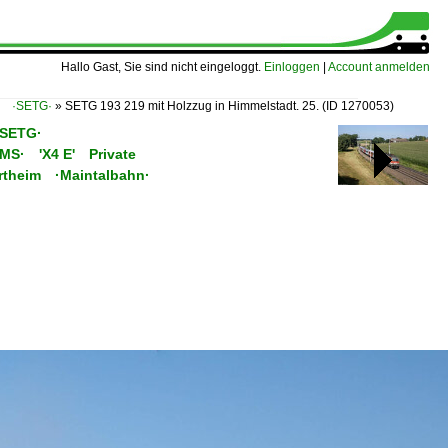
Hallo Gast, Sie sind nicht eingeloggt.
Einloggen
|
Account anmelden
bH ·SETG·
»
SETG 193 219 mit Holzzug in Himmelstadt. 25.
(ID 1270053)
·SETG·
C/MS· 'X4 E' Private
ertheim ·Maintalbahn·