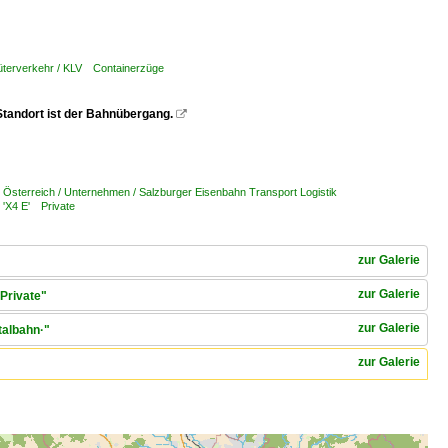
üterverkehr / KLV Containerzüge
tandort ist der Bahnübergang.

,
Österreich / Unternehmen / Salzburger Eisenbahn Transport Logistik
 'X4 E' Private
zur Galerie
zur Galerie
Private"
zur Galerie
talbahn·"
zur Galerie