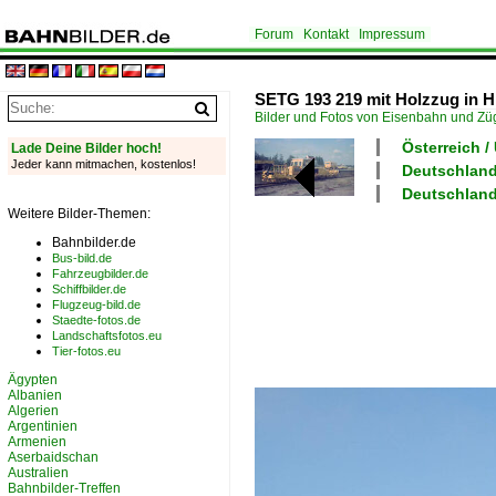
Forum
Kontakt
Impressum
SETG 193 219 mit Holzzug in H
Bilder und Fotos von Eisenbahn und Z
Österreich 
Lade Deine Bilder hoch!
Jeder kann mitmachen, kostenlos!
Deutschland
Deutschland
Weitere Bilder-Themen:
Bahnbilder.de
Bus-bild.de
Fahrzeugbilder.de
Schiffbilder.de
Flugzeug-bild.de
Staedte-fotos.de
Landschaftsfotos.eu
Tier-fotos.eu
Ägypten
Albanien
Algerien
Argentinien
Armenien
Aserbaidschan
Australien
Bahnbilder-Treffen