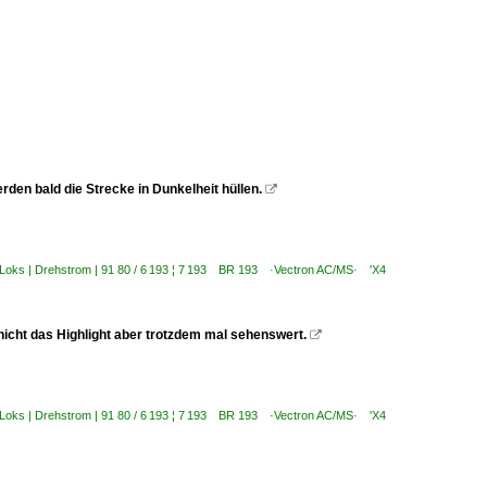
rden bald die Strecke in Dunkelheit hüllen.

-Loks | Drehstrom | 91 80 / 6 193 ¦ 7 193 BR 193 ·Vectron AC/MS· 'X4
 nicht das Highlight aber trotzdem mal sehenswert.

-Loks | Drehstrom | 91 80 / 6 193 ¦ 7 193 BR 193 ·Vectron AC/MS· 'X4