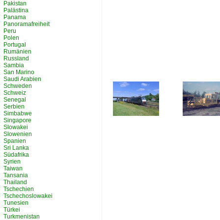
Pakistan
Palästina
Panama
Panoramafreiheit
Peru
Polen
Portugal
Rumänien
Russland
Sambia
San Marino
Saudi Arabien
Schweden
Schweiz
Senegal
Serbien
Simbabwe
Singapore
Slowakei
Slowenien
Spanien
Sri Lanka
Südafrika
Syrien
Taiwan
Tansania
Thailand
Tschechien
Tschechoslowakei
Tunesien
Türkei
Turkmenistan