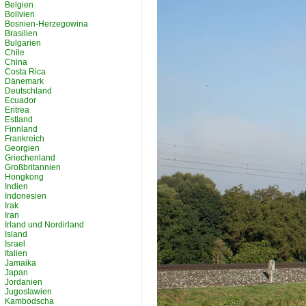
Belgien
Bolivien
Bosnien-Herzegowina
Brasilien
Bulgarien
Chile
China
Costa Rica
Dänemark
Deutschland
Ecuador
Eritrea
Estland
Finnland
Frankreich
Georgien
Griechenland
Großbritannien
Hongkong
Indien
Indonesien
Irak
Iran
Irland und Nordirland
Island
Israel
Italien
Jamaika
Japan
Jordanien
Jugoslawien
Kambodscha