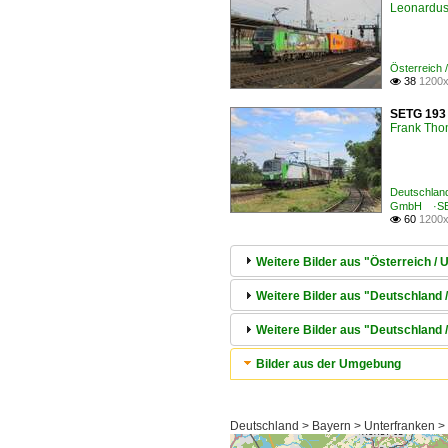
Leonardus 
Österreich
38
1200x

SETG 193 
Frank Th
Deutschlan
GmbH ·S
60
1200x

Weitere Bilder aus "Österreich 
Weitere Bilder aus "Deutschland 
Weitere Bilder aus "Deutschland
Bilder aus der Umgebung
Deutschland > Bayern > Unterfranken >