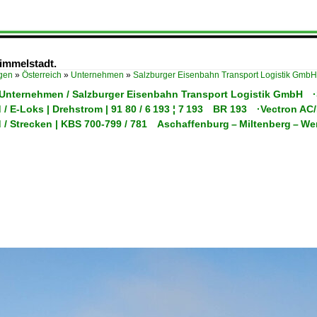
immelstadt.
ügen
»
Österreich
»
Unternehmen
»
Salzburger Eisenbahn Transport Logistik Gm
/ Unternehmen / Salzburger Eisenbahn Transport Logistik GmbH 
 / E-Loks | Drehstrom | 91 80 / 6 193 ¦ 7 193 BR 193 ·Vectron A
 / Strecken | KBS 700-799 / 781 Aschaffenburg – Miltenberg – W