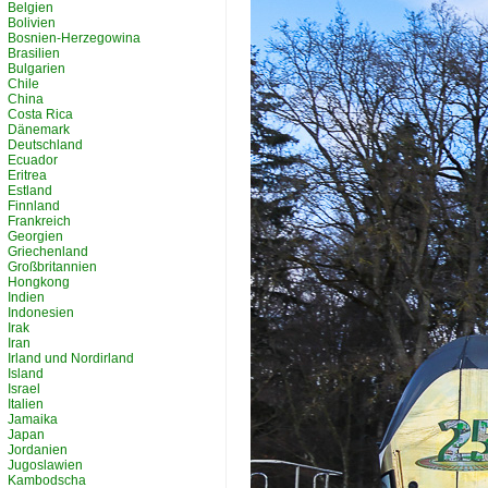
Belgien
Bolivien
Bosnien-Herzegowina
Brasilien
Bulgarien
Chile
China
Costa Rica
Dänemark
Deutschland
Ecuador
Eritrea
Estland
Finnland
Frankreich
Georgien
Griechenland
Großbritannien
Hongkong
Indien
Indonesien
Irak
Iran
Irland und Nordirland
Island
Israel
Italien
Jamaika
Japan
Jordanien
Jugoslawien
Kambodscha