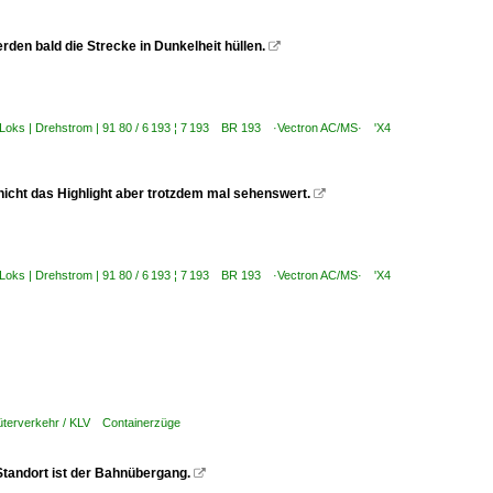
rden bald die Strecke in Dunkelheit hüllen.

-Loks | Drehstrom | 91 80 / 6 193 ¦ 7 193 BR 193 ·Vectron AC/MS· 'X4
 nicht das Highlight aber trotzdem mal sehenswert.

-Loks | Drehstrom | 91 80 / 6 193 ¦ 7 193 BR 193 ·Vectron AC/MS· 'X4
üterverkehr / KLV Containerzüge
tandort ist der Bahnübergang.
