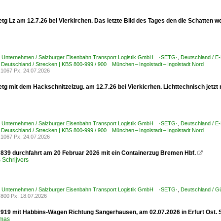
tg Lz am 12.7.26 bei Vierkirchen. Das letzte Bild des Tages den die Schatten we
 / Unternehmen / Salzburger Eisenbahn Transport Logistik GmbH ·SETG·
,
Deutschland / E
,
Deutschland / Strecken | KBS 800-999 / 900 München – Ingolstadt – Ingolstadt Nord
1067 Px, 24.07.2026
tg mit dem Hackschnitzelzug. am 12.7.26 bei Vierkicrhen. Lichttechnisch jetzt
 / Unternehmen / Salzburger Eisenbahn Transport Logistik GmbH ·SETG·
,
Deutschland / E
,
Deutschland / Strecken | KBS 800-999 / 900 München – Ingolstadt – Ingolstadt Nord
1067 Px, 24.07.2026
839 durchfahrt am 20 Februar 2026 mit ein Containerzug Bremen Hbf.

Schrijvers
 / Unternehmen / Salzburger Eisenbahn Transport Logistik GmbH ·SETG·
,
Deutschland / G
800 Px, 18.07.2026
919 mit Habbins-Wagen Richtung Sangerhausen, am 02.07.2026 in Erfurt Ost. S
omas