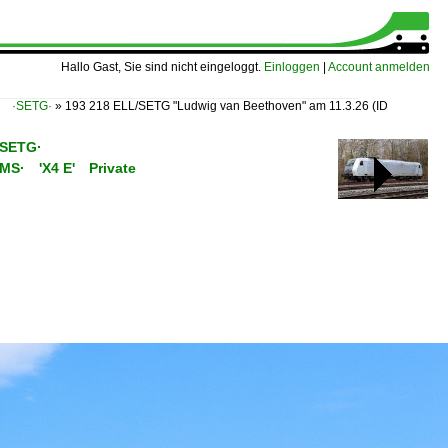
Hallo Gast, Sie sind nicht eingeloggt.
Einloggen
|
Account anmelden
bH ·SETG·
»
193 218 ELL/SETG "Ludwig van Beethoven" am 11.3.26
(ID
·SETG·
C/MS· 'X4 E' Private