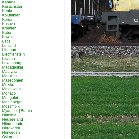
Kanada
Kasachstan
Kenia
Kolumbien
Korea
Kosovo
Kroatien
Kuba
Kuwait
Laos
Lettland
Libanon
Liechtenstein
Litauen
Luxemburg
Madagaskar
Malaysia
Marokko
Mazedonien
Mexiko
Moldawien
Monaco
Mongolei
Montenegro
Mosambik
Myanmar | Burma
Namibia
Neuseeland
Niederlande
Nordkorea
Norwegen
Österreich