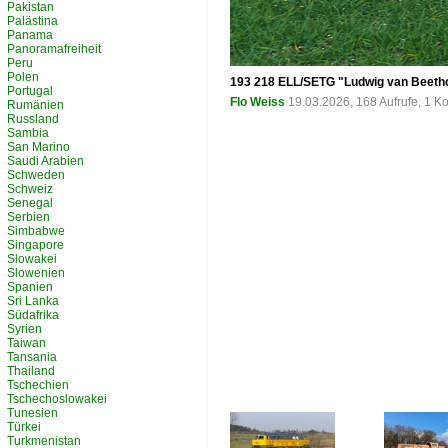
Pakistan
Palästina
Panama
Panoramafreiheit
Peru
Polen
193 218 ELL/SETG "Ludwig van Beethov
Portugal
Flo Weiss
19.03.2026, 168 Aufrufe, 1 
Rumänien
Russland
Sambia
San Marino
Saudi Arabien
Schweden
Schweiz
Senegal
Serbien
Simbabwe
Singapore
Slowakei
Slowenien
Spanien
Sri Lanka
Südafrika
Syrien
Taiwan
Tansania
Thailand
Tschechien
Tschechoslowakei
Tunesien
Türkei
Turkmenistan