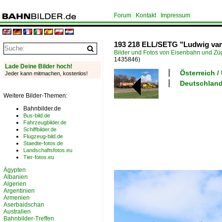
Forum
Kontakt
Impressum
193 218 ELL/SETG "Ludwig van 
Bilder und Fotos von Eisenbahn und Z
1435846)
Lade Deine Bilder hoch!
Österreich 
Jeder kann mitmachen, kostenlos!
Deutschland
Weitere Bilder-Themen:
Bahnbilder.de
Bus-bild.de
Fahrzeugbilder.de
Schiffbilder.de
Flugzeug-bild.de
Staedte-fotos.de
Landschaftsfotos.eu
Tier-fotos.eu
Ägypten
Albanien
Algerien
Argentinien
Armenien
Aserbaidschan
Australien
Bahnbilder-Treffen