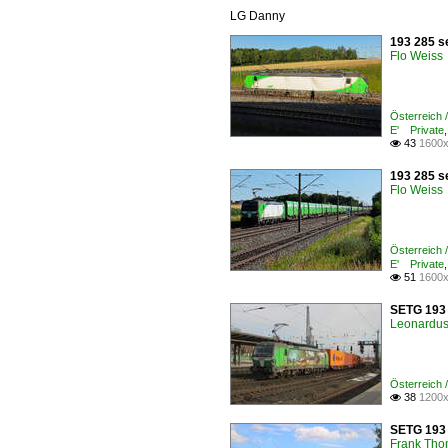
LG Danny
193 285 se
Flo Weiss
Österreich
E' Private
43
1600x

193 285 se
Flo Weiss
Österreich
E' Private
51
1600x

SETG 193 
Leonardus 
Österreich
38
1200x

SETG 193 
Frank Th