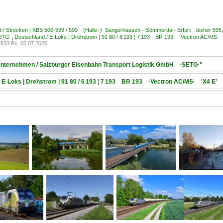
d / Strecken | KBS 500-599 / 590 (Halle–) Sangerhausen – Sömmerda – Erfurt bisher 595
ETG·
,
Deutschland / E-Loks | Drehstrom | 91 80 / 6 193 ¦ 7 193 BR 193 ·Vectron AC/MS·
833 Px, 05.07.2026
/ Unternehmen / Salzburger Eisenbahn Transport Logistik GmbH ·SETG·"
/ E-Loks | Drehstrom | 91 80 / 6 193 ¦ 7 193 BR 193 ·Vectron AC/MS· 'X4 E' 