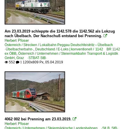
Am 23.03.2019 schleppte die 1142.578 die 1142.562 als Lokzug
nach Übelbach. Der Nachschuß entstand bei Prenning.

Herbert Pfoser
Österreich / Strecken / Lokalbahn Peggau Deutschfeistritz – Übelbach
·Übelbacherbahn·
,
Deutschland / E-Loks | konventionell / 1142 BR 1142
ex ÖBB
,
Österreich / Unternehmen / Steiermarkbahn Transport & Logistik
GmbH, Graz ·STBAT·StB·
552
1200x809 Px, 05.04.2019

 1
4062 002 bei Prenning am 23.03.2019.

Herbert Pfoser
Österreich / Unternehmen / Steiermärkische Landesbahnen ·StLB, StB·
,