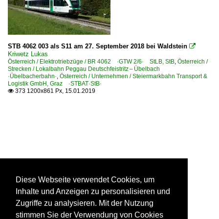
STB 4062 003 als S11 am 27. September 2018 bei Waldstein

Kriwetz Lukas
Österreich / Elektrotriebzüge / BR 4062 ·GTW 2/6· StLB, StB
,
Österreich /
Strecken / Lokalbahn Peggau Deutschfeistritz – Übelbach
·Übelbacherbahn·
,
Österreich / Unternehmen / Steiermarkbahn Transport &
Logistik GmbH, Graz ·STBAT·StB·
373 1200x861 Px, 15.01.2019

Diese Webseite verwendet Cookies, um
Inhalte und Anzeigen zu personalisieren und
Zugriffe zu analysieren. Mit der Nutzung
stimmen Sie der Verwendung von Cookies