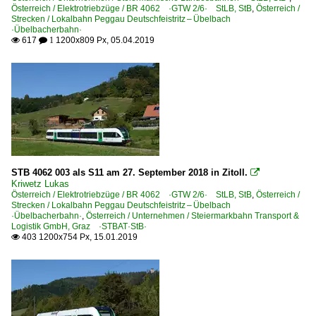
Österreich / Elektrotriebzüge / BR 4062 ·GTW 2/6· StLB, StB
,
Österreich /
Strecken / Lokalbahn Peggau Deutschfeistritz – Übelbach
·Übelbacherbahn·
617
1200x809 Px, 05.04.2019

 1
STB 4062 003 als S11 am 27. September 2018 in Zitoll.

Kriwetz Lukas
Österreich / Elektrotriebzüge / BR 4062 ·GTW 2/6· StLB, StB
,
Österreich /
Strecken / Lokalbahn Peggau Deutschfeistritz – Übelbach
·Übelbacherbahn·
,
Österreich / Unternehmen / Steiermarkbahn Transport &
Logistik GmbH, Graz ·STBAT·StB·
403 1200x754 Px, 15.01.2019
