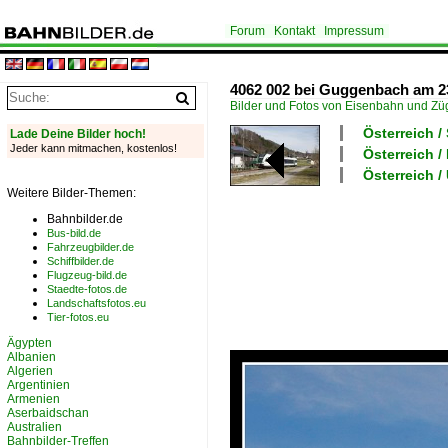
Forum
Kontakt
Impressum
4062 002 bei Guggenbach am 23
Bilder und Fotos von Eisenbahn und Z
Österreich 
Lade Deine Bilder hoch!
Jeder kann mitmachen, kostenlos!
Österreich 
Österreich 
Weitere Bilder-Themen:
Bahnbilder.de
Bus-bild.de
Fahrzeugbilder.de
Schiffbilder.de
Flugzeug-bild.de
Staedte-fotos.de
Landschaftsfotos.eu
Tier-fotos.eu
Ägypten
Albanien
Algerien
Argentinien
Armenien
Aserbaidschan
Australien
Bahnbilder-Treffen