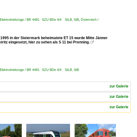
 Elektrotriebzüge / BR 4481 · SZU BDe 4/4 StLB, StB
,
Österreich /
t 1995 in der Steiermark beheimatete ET 15 wurde Mitte Jänner
itz eingesetzt, hier zu sehen als S 11 bei Prenning.

 Elektrotriebzüge / BR 4481 · SZU BDe 4/4 StLB, StB
zur Galerie
zur Galerie
zur Galerie