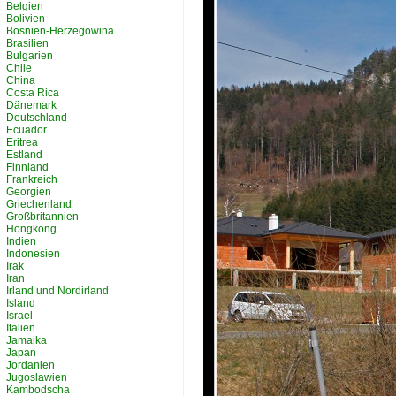
Belgien
Bolivien
Bosnien-Herzegowina
Brasilien
Bulgarien
Chile
China
Costa Rica
Dänemark
Deutschland
Ecuador
Eritrea
Estland
Finnland
Frankreich
Georgien
Griechenland
Großbritannien
Hongkong
Indien
Indonesien
Irak
Iran
Irland und Nordirland
Island
Israel
Italien
Jamaika
Japan
Jordanien
Jugoslawien
Kambodscha