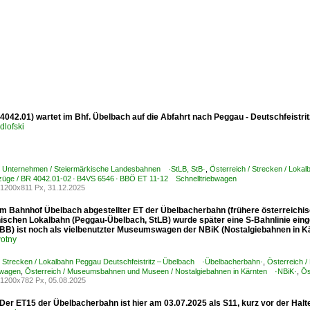
 4042.01) wartet im Bhf. Übelbach auf die Abfahrt nach Peggau - Deutschfeistrit
dlofski
 / Unternehmen / Steiermärkische Landesbahnen ·StLB, StB·
,
Österreich / Strecken / Loka
bzüge / BR 4042.01-02 · B4VS 6546 · BBÖ ET 11-12 Schnelltriebwagen
1200x811 Px, 31.12.2025
m Bahnhof Übelbach abgestellter ET der Übelbacherbahn (frühere österreichisch
hischen Lokalbahn (Peggau-Übelbach, StLB) wurde später eine S-Bahnlinie ein
BB) ist noch als vielbenutzter Museumswagen der NBiK (Nostalgiebahnen in K
otny
/ Strecken / Lokalbahn Peggau Deutschfeistritz – Übelbach ·Übelbacherbahn·
,
Österreich 
bwagen
,
Österreich / Museumsbahnen und Museen / Nostalgiebahnen in Kärnten ·NBiK·
,
Ös
1200x782 Px, 05.08.2025
Der ET15 der Übelbacherbahn ist hier am 03.07.2025 als S11, kurz vor der Halte