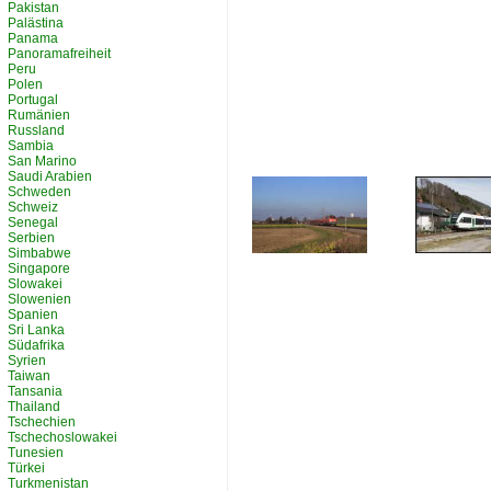
Pakistan
Palästina
Panama
Panoramafreiheit
Peru
Polen
Portugal
Rumänien
Russland
Sambia
San Marino
Saudi Arabien
Schweden
Schweiz
Senegal
Serbien
Simbabwe
Singapore
Slowakei
Slowenien
Spanien
Sri Lanka
Südafrika
Syrien
Taiwan
Tansania
Thailand
Tschechien
Tschechoslowakei
Tunesien
Türkei
Turkmenistan