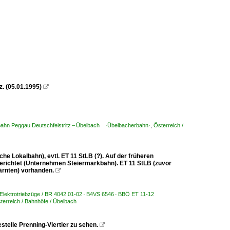
z. (05.01.1995)

lbahn Peggau Deutschfeistritz – Übelbach ·Übelbacherbahn·
,
Österreich /
e Lokalbahn), evtl. ET 11 StLB (?). Auf der früheren
gerichtet (Unternehmen Steiermarkbahn). ET 11 StLB (zuvor
ärnten) vorhanden.

/ Elektrotriebzüge / BR 4042.01-02 · B4VS 6546 · BBÖ ET 11-12
terreich / Bahnhöfe / Übelbach
stelle Prenning-Viertler zu sehen.
