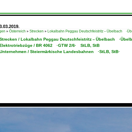
.03.2019.
ügen
»
Österreich
»
Strecken
»
Lokalbahn Peggau Deutschfeistritz – Übelbach ·Ü
/ Strecken / Lokalbahn Peggau Deutschfeistritz – Übelbach ·Übel
/ Elektrotriebzüge / BR 4062 ·GTW 2/6· StLB, StB
/ Unternehmen / Steiermärkische Landesbahnen ·StLB, StB·