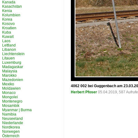
Kanada
Kasachstan
Kenia
Kolumbien
Korea
Kosovo
Kroatien
Kuba
Kuwait
Laos
Lettland
Libanon
Liechtenstein
Litauen
Luxemburg
Madagaskar
Malaysia
Marokko
Mazedonien
Mexiko
4062 002 bei Guggenbach am 23.03.20
Moldawien
Herbert Pfoser
05.04.2019, 587 Aufruf
Monaco
Mongolei
Montenegro
Mosambik
Myanmar | Burma
Namibia
Neuseeland
Niederlande
Nordkorea
Norwegen
Österreich