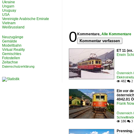
Ukraine
Ungarn
Uruguay
USA
Vereinigte Arabische Emirate
Vietnam
Weißrussland
0
Kommentare,
Alle Kommentare
Neuzugänge
Kommentar verfassen
Gemälde
Modellbahn
Virtual Reality
ET 11 (ex.
Gemischtes
Erwin Schi
Fotostellen
Zeitachse
Datenschutzerklärung
Österreich
Elektrotrie
482

 2
Ein vor de
österreic
4042.01 Ö
Frank Now
Österreich 
Schnelltrie
186

 3
Prenning. 