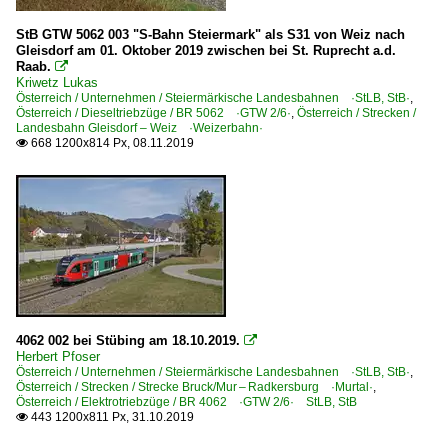
StB GTW 5062 003 "S-Bahn Steiermark" als S31 von Weiz nach
Gleisdorf am 01. Oktober 2019 zwischen bei St. Ruprecht a.d.
Raab.

Kriwetz Lukas
Österreich / Unternehmen / Steiermärkische Landesbahnen ·StLB, StB·
,
Österreich / Dieseltriebzüge / BR 5062 ·GTW 2/6·
,
Österreich / Strecken /
Landesbahn Gleisdorf – Weiz ·Weizerbahn·
668 1200x814 Px, 08.11.2019

4062 002 bei Stübing am 18.10.2019.

Herbert Pfoser
Österreich / Unternehmen / Steiermärkische Landesbahnen ·StLB, StB·
,
Österreich / Strecken / Strecke Bruck/Mur – Radkersburg ·Murtal·
,
Österreich / Elektrotriebzüge / BR 4062 ·GTW 2/6· StLB, StB
443 1200x811 Px, 31.10.2019
