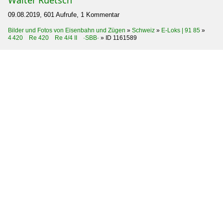
09.08.2019, 601 Aufrufe, 1 Kommentar
Bilder und Fotos von Eisenbahn und Zügen
»
Schweiz
»
E-Loks | 91 85
»
4 420 Re 420 Re 4/4 II ·SBB·
»
ID 1161589