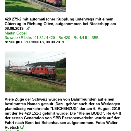
420 279-2 mit automatischer Kupplung unterwegs mit einem
Güterzug in Richung Olten, aufgenommen bei Niederbipp am
08.08.2019.

Martin Gobeli
Schweiz / E-Loks | 91 85 / 4 420 Re 420 Re 4/4 II ·SBB·
500
1200x800 Px, 08.08.2019

 1
Viele Züge der Schweiz wurden von Bahnfreunden auf einen
bestimmten Namen getauft. Dazu gehört auch der an Werktagen
planmässig verkehrende "LEICHENZUG" der am 6. August 2019
mit der Re 420 151-3 geführt wurde. Die "Kleine BOBO", Re 4/4 II
der ersten Generation von SBB Personenverkehr, wurde auf der
Fahrt nach Bern bei Bettenhausen aufgenommen. Foto: Walter
Ruetsch
