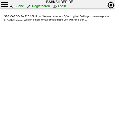
BAHN
BILDER.DE
Suche
Registrieren
Login
SBB CARGO Re 420 169-5 mit übermotorisiertem Güterzug bei Deitingen unterwegs am
9. August 2019. Wegen einem Unfall erhielt diese Lok während der ...